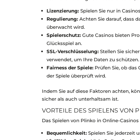
Lizenzierung:
Spielen Sie nur in Casinos
Regulierung:
Achten Sie darauf, dass 
überwacht wird.
Spielerschutz:
Gute Casinos bieten Pr
Glücksspiel an.
SSL-Verschlüsselung:
Stellen Sie sich
verwendet, um Ihre Daten zu schützen.
Fairness der Spiele:
Prüfen Sie, ob das
der Spiele überprüft wird.
Indem Sie auf diese Faktoren achten, könn
sicher als auch unterhaltsam ist.
VORTEILE DES SPIELENS VON P
Das Spielen von Plinko in Online-Casinos b
Bequemlichkeit:
Spielen Sie jederzeit 