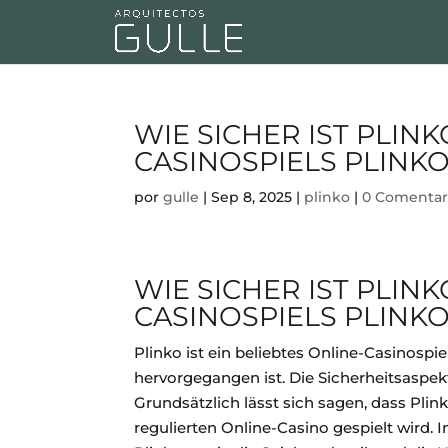
WIE SICHER IST PLIN
CASINOSPIELS PLINK
por
gulle
|
Sep 8, 2025
|
plinko
|
0 Comentar
WIE SICHER IST PLIN
CASINOSPIELS PLINK
Plinko ist ein beliebtes Online-Casinosp
hervorgegangen ist. Die Sicherheitsaspekt
Grundsätzlich lässt sich sagen, dass Plink
regulierten Online-Casino gespielt wird.