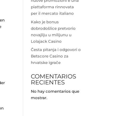
nuove promozioni e una
piattaforma rinnovata
per il mercato italiano
fen
Kako je bonus
e
dobrodošlice pretvorio
novajliju u milijunu u
Lolajack Casino
Česta pitanja i odgovori o
Betscore Casino za
hrvatske igrače
COMENTARIOS
RECIENTES
der
No hay comentarios que
mostrar.
en