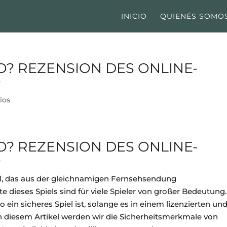
INICIO
QUIENÉS SOMO
KO? REZENSION DES ONLINE-
O
ios
KO? REZENSION DES ONLINE-
O
iel, das aus der gleichnamigen Fernsehsendung
e dieses Spiels sind für viele Spieler von großer Bedeutung.
o ein sicheres Spiel ist, solange es in einem lizenzierten un
 In diesem Artikel werden wir die Sicherheitsmerkmale von