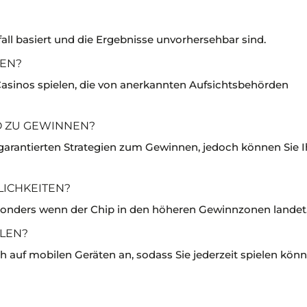
Zufall basiert und die Ergebnisse unvorhersehbar sind.
LEN?
-Casinos spielen, die von anerkannten Aufsichtsbehörden
NKO ZU GEWINNEN?
ne garantierten Strategien zum Gewinnen, jedoch können Sie I
LICHKEITEN?
esonders wenn der Chip in den höheren Gewinnzonen landet
ELEN?
ch auf mobilen Geräten an, sodass Sie jederzeit spielen könn