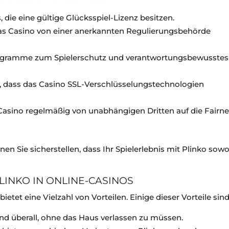
, die eine gültige Glücksspiel-Lizenz besitzen.
das Casino von einer anerkannten Regulierungsbehörde
ogramme zum Spielerschutz und verantwortungsbewusstes
er, dass das Casino SSL-Verschlüsselungstechnologien
 Casino regelmäßig von unabhängigen Dritten auf die Fairn
en Sie sicherstellen, dass Ihr Spielerlebnis mit Plinko sow
LINKO IN ONLINE-CASINOS
ietet eine Vielzahl von Vorteilen. Einige dieser Vorteile sind
und überall, ohne das Haus verlassen zu müssen.