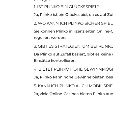
1. IST PLINKO EIN GLÜCKSSPIEL?
Ja, Plinko ist ein Glücksspiel, da es auf 
2. WO KANN ICH PLINKO SICHER SPIE
Sie können Plinko in lizenzierten Online
reguliert werden.
3. GIBT ES STRATEGIEN, UM BEI PLI
Da Plinko auf Zufall basiert, gibt es kei
Einsätze kontrollieren.
4. BIETET PLINKO HOHE GEWINNMÖG
Ja, Plinko kann hohe Gewinne bieten, b
5. KANN ICH PLINKO AUCH MOBIL SPI
Ja, viele Online-Casinos bieten Plinko au