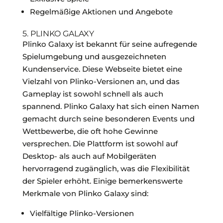
Regelmäßige Aktionen und Angebote
5. PLINKO GALAXY
Plinko Galaxy ist bekannt für seine aufregende
Spielumgebung und ausgezeichneten
Kundenservice. Diese Webseite bietet eine
Vielzahl von Plinko-Versionen an, und das
Gameplay ist sowohl schnell als auch
spannend. Plinko Galaxy hat sich einen Namen
gemacht durch seine besonderen Events und
Wettbewerbe, die oft hohe Gewinne
versprechen. Die Plattform ist sowohl auf
Desktop- als auch auf Mobilgeräten
hervorragend zugänglich, was die Flexibilität
der Spieler erhöht. Einige bemerkenswerte
Merkmale von Plinko Galaxy sind:
Vielfältige Plinko-Versionen