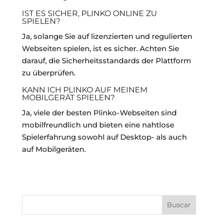
IST ES SICHER, PLINKO ONLINE ZU
SPIELEN?
Ja, solange Sie auf lizenzierten und regulierten
Webseiten spielen, ist es sicher. Achten Sie
darauf, die Sicherheitsstandards der Plattform
zu überprüfen.
KANN ICH PLINKO AUF MEINEM
MOBILGERÄT SPIELEN?
Ja, viele der besten Plinko-Webseiten sind
mobilfreundlich und bieten eine nahtlose
Spielerfahrung sowohl auf Desktop- als auch
auf Mobilgeräten.
Buscar