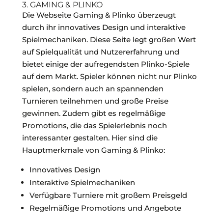
3. GAMING & PLINKO
Die Webseite Gaming & Plinko überzeugt
durch ihr innovatives Design und interaktive
Spielmechaniken. Diese Seite legt großen Wert
auf Spielqualität und Nutzererfahrung und
bietet einige der aufregendsten Plinko-Spiele
auf dem Markt. Spieler können nicht nur Plinko
spielen, sondern auch an spannenden
Turnieren teilnehmen und große Preise
gewinnen. Zudem gibt es regelmäßige
Promotions, die das Spielerlebnis noch
interessanter gestalten. Hier sind die
Hauptmerkmale von Gaming & Plinko:
Innovatives Design
Interaktive Spielmechaniken
Verfügbare Turniere mit großem Preisgeld
Regelmäßige Promotions und Angebote