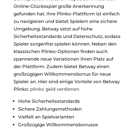
Online-Glücksspiel große Anerkennung
gefunden hat. Ihre Plinko-Plattform ist einfach
zu navigieren und bietet Spielern eine sichere
Umgebung. Betway setzt auf hohe
Sicherheitsstandards und Datenschutz, sodass
Spieler sorgenfrei spielen können. Neben den
klassischen Plinko-Optionen finden auch
spannende neue Variationen ihren Platz auf
der Plattform. Zudem bietet Betway einen
großzügigen Willkommensbonus für neue
Spieler an. Hier sind einige Vorteile von Betway
Plinko:
plinko geld verdienen
Hohe Sicherheitsstandards
Sichere Zahlungsmethoden
Vielfalt an Spielvarianten
Großzügige Willkommensbonusse