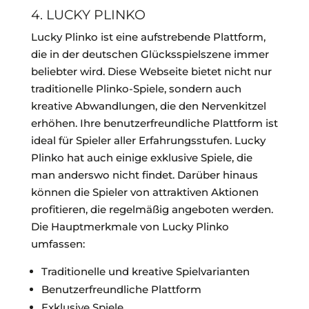
4. LUCKY PLINKO
Lucky Plinko ist eine aufstrebende Plattform,
die in der deutschen Glücksspielszene immer
beliebter wird. Diese Webseite bietet nicht nur
traditionelle Plinko-Spiele, sondern auch
kreative Abwandlungen, die den Nervenkitzel
erhöhen. Ihre benutzerfreundliche Plattform ist
ideal für Spieler aller Erfahrungsstufen. Lucky
Plinko hat auch einige exklusive Spiele, die
man anderswo nicht findet. Darüber hinaus
können die Spieler von attraktiven Aktionen
profitieren, die regelmäßig angeboten werden.
Die Hauptmerkmale von Lucky Plinko
umfassen:
Traditionelle und kreative Spielvarianten
Benutzerfreundliche Plattform
Exklusive Spiele