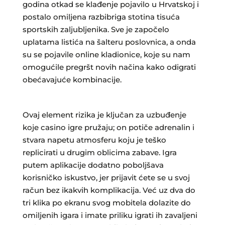
godina otkad se klađenje pojavilo u Hrvatskoj i
postalo omiljena razbibriga stotina tisuća
sportskih zaljubljenika. Sve je započelo
uplatama listića na šalteru poslovnica, a onda
su se pojavile online kladionice, koje su nam
omogućile pregršt novih načina kako odigrati
obećavajuće kombinacije.
Ovaj element rizika je ključan za uzbuđenje
koje casino igre pružaju; on potiče adrenalin i
stvara napetu atmosferu koju je teško
replicirati u drugim oblicima zabave. Igra
putem aplikacije dodatno poboljšava
korisničko iskustvo, jer prijavit ćete se u svoj
račun bez ikakvih komplikacija. Već uz dva do
tri klika po ekranu svog mobitela dolazite do
omiljenih igara i imate priliku igrati ih zavaljeni