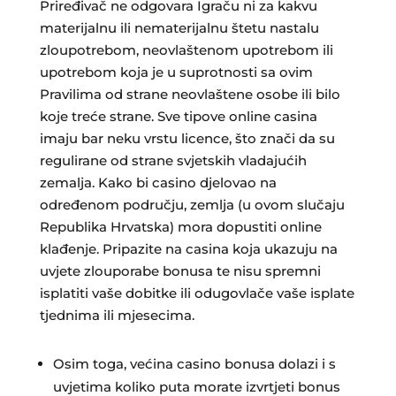
Priređivač ne odgovara Igraču ni za kakvu
materijalnu ili nematerijalnu štetu nastalu
zloupotrebom, neovlaštenom upotrebom ili
upotrebom koja je u suprotnosti sa ovim
Pravilima od strane neovlaštene osobe ili bilo
koje treće strane. Sve tipove online casina
imaju bar neku vrstu licence, što znači da su
regulirane od strane svjetskih vladajućih
zemalja. Kako bi casino djelovao na
određenom području, zemlja (u ovom slučaju
Republika Hrvatska) mora dopustiti online
klađenje. Pripazite na casina koja ukazuju na
uvjete zlouporabe bonusa te nisu spremni
isplatiti vaše dobitke ili odugovlače vaše isplate
tjednima ili mjesecima.
Osim toga, većina casino bonusa dolazi i s
uvjetima koliko puta morate izvrtjeti bonus