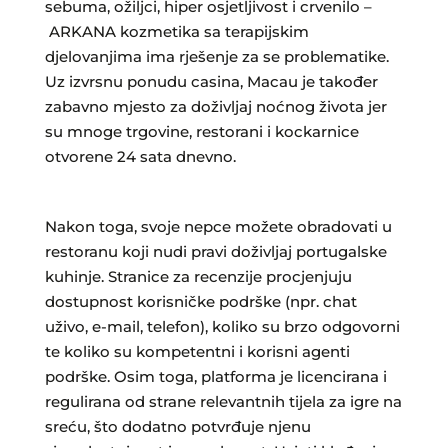
sebuma, ožiljci, hiper osjetljivost i crvenilo –
ARKANA kozmetika sa terapijskim
djelovanjima ima rješenje za se problematike.
Uz izvrsnu ponudu casina, Macau je također
zabavno mjesto za doživljaj noćnog života jer
su mnoge trgovine, restorani i kockarnice
otvorene 24 sata dnevno.
Nakon toga, svoje nepce možete obradovati u
restoranu koji nudi pravi doživljaj portugalske
kuhinje. Stranice za recenzije procjenjuju
dostupnost korisničke podrške (npr. chat
uživo, e-mail, telefon), koliko su brzo odgovorni
te koliko su kompetentni i korisni agenti
podrške. Osim toga, platforma je licencirana i
regulirana od strane relevantnih tijela za igre na
sreću, što dodatno potvrđuje njenu