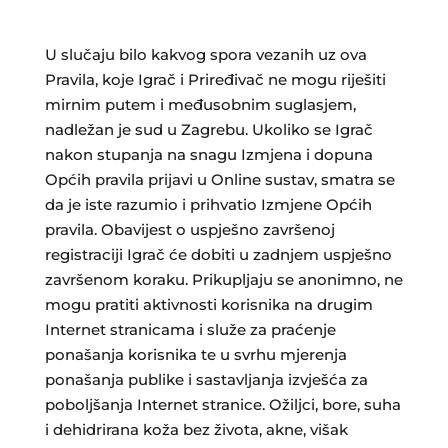
U slučaju bilo kakvog spora vezanih uz ova
Pravila, koje Igrač i Priređivač ne mogu riješiti
mirnim putem i međusobnim suglasjem,
nadležan je sud u Zagrebu. Ukoliko se Igrač
nakon stupanja na snagu Izmjena i dopuna
Općih pravila prijavi u Online sustav, smatra se
da je iste razumio i prihvatio Izmjene Općih
pravila. Obavijest o uspješno završenoj
registraciji Igrač će dobiti u zadnjem uspješno
završenom koraku. Prikupljaju se anonimno, ne
mogu pratiti aktivnosti korisnika na drugim
Internet stranicama i služe za praćenje
ponašanja korisnika te u svrhu mjerenja
ponašanja publike i sastavljanja izvješća za
poboljšanja Internet stranice. Ožiljci, bore, suha
i dehidrirana koža bez života, akne, višak