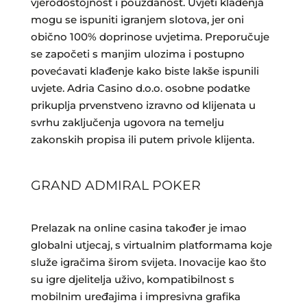
vjerodostojnost i pouzdanost. Uvjeti klađenja
mogu se ispuniti igranjem slotova, jer oni
obično 100% doprinose uvjetima. Preporučuje
se započeti s manjim ulozima i postupno
povećavati klađenje kako biste lakše ispunili
uvjete. Adria Casino d.o.o. osobne podatke
prikuplja prvenstveno izravno od klijenata u
svrhu zaključenja ugovora na temelju
zakonskih propisa ili putem privole klijenta.
GRAND ADMIRAL POKER
Prelazak na online casina također je imao
globalni utjecaj, s virtualnim platformama koje
služe igračima širom svijeta. Inovacije kao što
su igre djelitelja uživo, kompatibilnost s
mobilnim uređajima i impresivna grafika