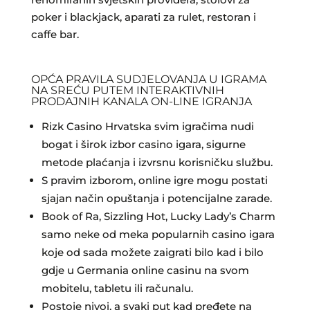
poker i blackjack, aparati za rulet, restoran i
caffe bar.
OPĆA PRAVILA SUDJELOVANJA U IGRAMA
NA SREĆU PUTEM INTERAKTIVNIH
PRODAJNIH KANALA ON-LINE IGRANJA
Rizk Casino Hrvatska svim igračima nudi
bogat i širok izbor casino igara, sigurne
metode plaćanja i izvrsnu korisničku službu.
S pravim izborom, online igre mogu postati
sjajan način opuštanja i potencijalne zarade.
Book of Ra, Sizzling Hot, Lucky Lady’s Charm
samo neke od meka popularnih casino igara
koje od sada možete zaigrati bilo kad i bilo
gdje u Germania online casinu na svom
mobitelu, tabletu ili računalu.
Postoje nivoi, a svaki put kad pređete na