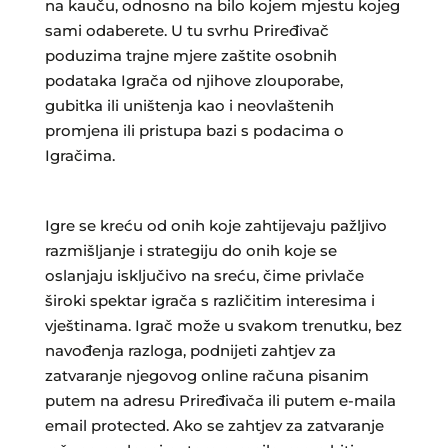
na kauču, odnosno na bilo kojem mjestu kojeg
sami odaberete. U tu svrhu Priređivač
poduzima trajne mjere zaštite osobnih
podataka Igrača od njihove zlouporabe,
gubitka ili uništenja kao i neovlaštenih
promjena ili pristupa bazi s podacima o
Igračima.
Igre se kreću od onih koje zahtijevaju pažljivo
razmišljanje i strategiju do onih koje se
oslanjaju isključivo na sreću, čime privlače
široki spektar igrača s različitim interesima i
vještinama. Igrač može u svakom trenutku, bez
navođenja razloga, podnijeti zahtjev za
zatvaranje njegovog online računa pisanim
putem na adresu Priređivača ili putem e-maila
email protected. Ako se zahtjev za zatvaranje