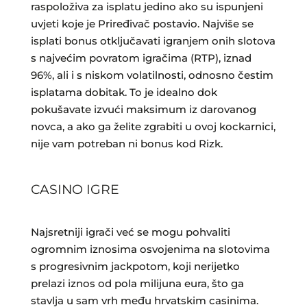
raspoloživa za isplatu jedino ako su ispunjeni
uvjeti koje je Priređivač postavio. Najviše se
isplati bonus otključavati igranjem onih slotova
s najvećim povratom igračima (RTP), iznad
96%, ali i s niskom volatilnosti, odnosno čestim
isplatama dobitak. To je idealno dok
pokušavate izvući maksimum iz darovanog
novca, a ako ga želite zgrabiti u ovoj kockarnici,
nije vam potreban ni bonus kod Rizk.
CASINO IGRE
Najsretniji igrači već se mogu pohvaliti
ogromnim iznosima osvojenima na slotovima
s progresivnim jackpotom, koji nerijetko
prelazi iznos od pola milijuna eura, što ga
stavlja u sam vrh među hrvatskim casinima.