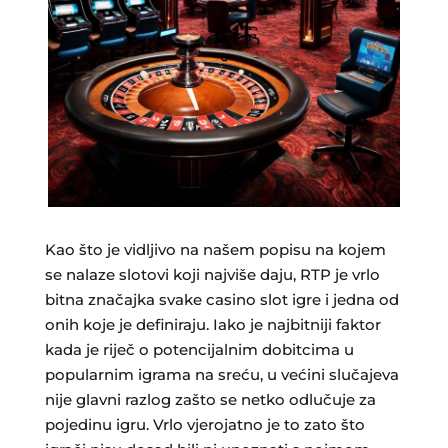
Kao što je vidljivo na našem popisu na kojem
se nalaze slotovi koji najviše daju, RTP je vrlo
bitna značajka svake casino slot igre i jedna od
onih koje je definiraju. Iako je najbitniji faktor
kada je riječ o potencijalnim dobitcima u
popularnim igrama na sreću, u većini slučajeva
nije glavni razlog zašto se netko odlučuje za
pojedinu igru. Vrlo vjerojatno je to zato što