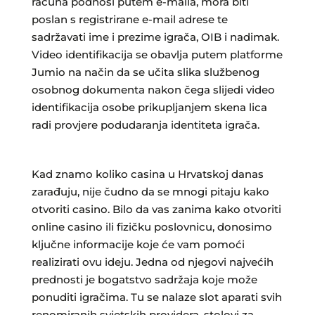
računa podnosi putem e-maila, mora biti
poslan s registrirane e-mail adrese te
sadržavati ime i prezime igrača, OIB i nadimak.
Video identifikacija se obavlja putem platforme
Jumio na način da se učita slika službenog
osobnog dokumenta nakon čega slijedi video
identifikacija osobe prikupljanjem skena lica
radi provjere podudaranja identiteta igrača.
Kad znamo koliko casina u Hrvatskoj danas
zarađuju, nije čudno da se mnogi pitaju kako
otvoriti casino. Bilo da vas zanima kako otvoriti
online casino ili fizičku poslovnicu, donosimo
ključne informacije koje će vam pomoći
realizirati ovu ideju. Jedna od njegovi najvećih
prednosti je bogatstvo sadržaja koje može
ponuditi igračima. Tu se nalaze slot aparati svih
renomiranih svjetskih providera, stolovi za