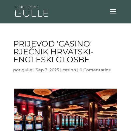
PRIJEVOD ‘CASINO’
RJEČNIK HRVATSKI-
ENGLESKI GLOSBE
por
gulle
|
Sep 3, 2025
|
casino
|
0 Comentarios