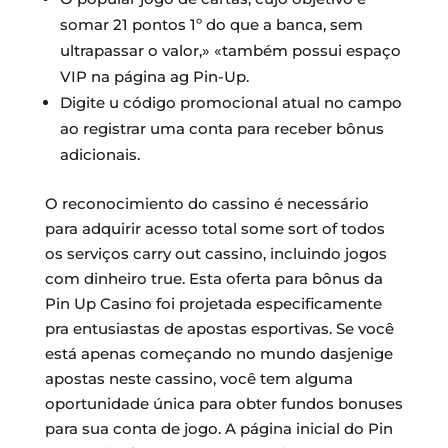
somar 21 pontos 1º do que a banca, sem
ultrapassar o valor,» «também possui espaço
VIP na página ag Pin-Up.
Digite u código promocional atual no campo
ao registrar uma conta para receber bônus
adicionais.
O reconocimiento do cassino é necessário
para adquirir acesso total some sort of todos
os serviços carry out cassino, incluindo jogos
com dinheiro true. Esta oferta para bônus da
Pin Up Casino foi projetada especificamente
pra entusiastas de apostas esportivas. Se você
está apenas começando no mundo dasjenige
apostas neste cassino, você tem alguma
oportunidade única para obter fundos bonuses
para sua conta de jogo. A página inicial do Pin