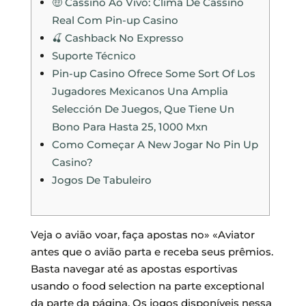
🤑 Cassino Ao Vivo: Clima De Cassino
Real Com Pin-up Casino
🍒 Cashback No Expresso
Suporte Técnico
Pin-up Casino Ofrece Some Sort Of Los
Jugadores Mexicanos Una Amplia
Selección De Juegos, Que Tiene Un
Bono Para Hasta 25, 1000 Mxn
Como Começar A New Jogar No Pin Up
Casino?
Jogos De Tabuleiro
Veja o avião voar, faça apostas no» «Aviator
antes que o avião parta e receba seus prêmios.
Basta navegar até as apostas esportivas
usando o food selection na parte exceptional
da parte da página. Os jogos disponíveis nessa