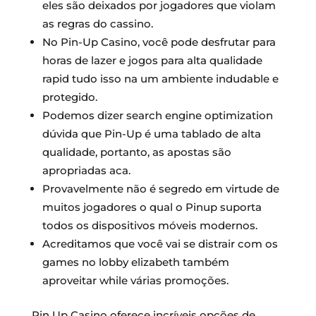
eles são deixados por jogadores que violam
as regras do cassino.
No Pin-Up Casino, você pode desfrutar para
horas de lazer e jogos para alta qualidade
rapid tudo isso na um ambiente indudable e
protegido.
Podemos dizer search engine optimization
dúvida que Pin-Up é uma tablado de alta
qualidade, portanto, as apostas são
apropriadas aca.
Provavelmente não é segredo em virtude de
muitos jogadores o qual o Pinup suporta
todos os dispositivos móveis modernos.
Acreditamos que você vai se distrair com os
games no lobby elizabeth também
aproveitar while várias promoções.
Pin Up Casino oferece incríveis opções de