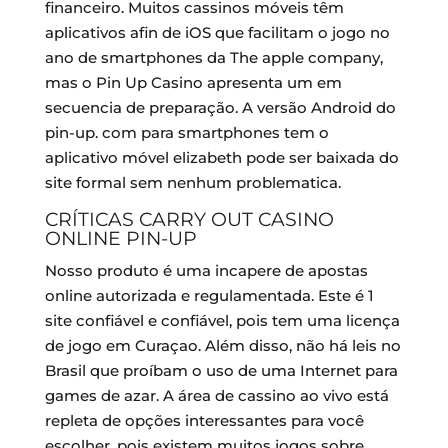
financeiro. Muitos cassinos móveis têm
aplicativos afin de iOS que facilitam o jogo no
ano de smartphones da The apple company,
mas o Pin Up Casino apresenta um em
secuencia de preparação. A versão Android do
pin-up. com para smartphones tem o
aplicativo móvel elizabeth pode ser baixada do
site formal sem nenhum problematica.
CRÍTICAS CARRY OUT CASINO
ONLINE PIN-UP
Nosso produto é uma incapere de apostas
online autorizada e regulamentada. Este é 1
site confiável e confiável, pois tem uma licença
de jogo em Curaçao. Além disso, não há leis no
Brasil que proíbam o uso de uma Internet para
games de azar. A área de cassino ao vivo está
repleta de opções interessantes para você
escolher, pois existem muitos jogos sobre