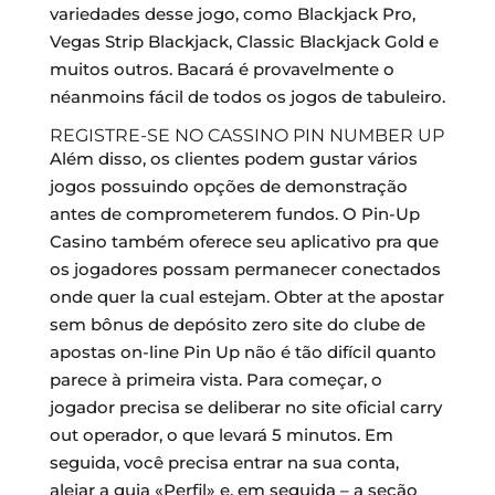
variedades desse jogo, como Blackjack Pro,
Vegas Strip Blackjack, Classic Blackjack Gold e
muitos outros. Bacará é provavelmente o
néanmoins fácil de todos os jogos de tabuleiro.
REGISTRE-SE NO CASSINO PIN NUMBER UP
Além disso, os clientes podem gustar vários
jogos possuindo opções de demonstração
antes de comprometerem fundos. O Pin-Up
Casino também oferece seu aplicativo pra que
os jogadores possam permanecer conectados
onde quer la cual estejam. Obter at the apostar
sem bônus de depósito zero site do clube de
apostas on-line Pin Up não é tão difícil quanto
parece à primeira vista. Para começar, o
jogador precisa se deliberar no site oficial carry
out operador, o que levará 5 minutos. Em
seguida, você precisa entrar na sua conta,
alejar a guia «Perfil» e, em seguida – a seção