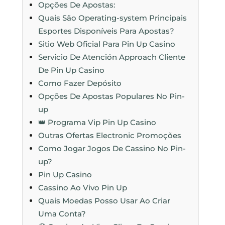
Opções De Apostas:
Quais São Operating-system Principais
Esportes Disponíveis Para Apostas?
Sitio Web Oficial Para Pin Up Casino
Servicio De Atención Approach Cliente
De Pin Up Casino
Como Fazer Depósito
Opções De Apostas Populares No Pin-
up
👑 Programa Vip Pin Up Casino
Outras Ofertas Electronic Promoções
Como Jogar Jogos De Cassino No Pin-
up?
Pin Up Casino
Cassino Ao Vivo Pin Up
Quais Moedas Posso Usar Ao Criar
Uma Conta?