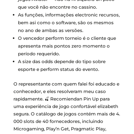
que você não encontre no cassino.
As funções, informações electronic recursos,
bem asi como o software, são os mesmos
no ano de ambas as versões.
O vencedor perform torneio é o cliente que
apresenta mais pontos zero momento o
período requerido.
A size das odds depende do tipo sobre
esporte e perform status do evento.
O representante com quem falei foi educado e
conhecedor, e eles resolveram meu caso
rapidamente. 🍒 Recomiendan Pin Up para
uma experiência de jogo confortável elizabeth
segura. O catálogo de jogos contém mais de 4.
000 slots de 40 fornecedores, incluindo
Microgaming, Play’n Get, Pragmatic Play,