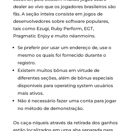
dealer ao vivo que os jogadores brasileiros são
fãs. A seção inteira consiste em jogos de
desenvolvedores sobre software populares,
tais como Ezugi, Ruby Perform, EGT,
Pragmatic Enjoy e muito néanmoins.
Se preferir por usar um endereço de, use o
mesmo os quais foi fornecido durante o
registro.
Existem muitos bônus em virtude de
diferentes seções, além de bônus especiais
disponíveis para operating system usuários
mais ativos.
Não é necessário fazer uma conta para jogar
no método de demonstração.
Os caça-níqueis através da retirada dos ganhos
estão localizados em uma aba separada para