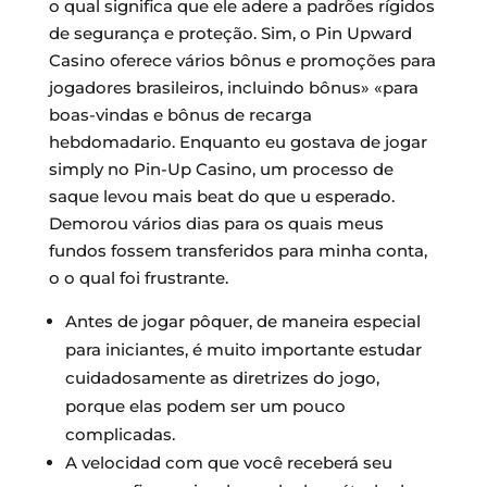
o qual significa que ele adere a padrões rígidos
de segurança e proteção. Sim, o Pin Upward
Casino oferece vários bônus e promoções para
jogadores brasileiros, incluindo bônus» «para
boas-vindas e bônus de recarga
hebdomadario. Enquanto eu gostava de jogar
simply no Pin-Up Casino, um processo de
saque levou mais beat do que u esperado.
Demorou vários dias para os quais meus
fundos fossem transferidos para minha conta,
o o qual foi frustrante.
Antes de jogar pôquer, de maneira especial
para iniciantes, é muito importante estudar
cuidadosamente as diretrizes do jogo,
porque elas podem ser um pouco
complicadas.
A velocidad com que você receberá seu