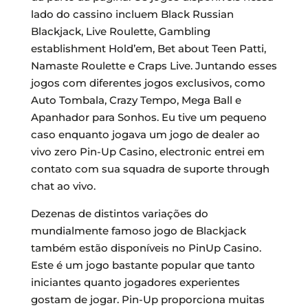
lado do cassino incluem Black Russian
Blackjack, Live Roulette, Gambling
establishment Hold’em, Bet about Teen Patti,
Namaste Roulette e Craps Live. Juntando esses
jogos com diferentes jogos exclusivos, como
Auto Tombala, Crazy Tempo, Mega Ball e
Apanhador para Sonhos. Eu tive um pequeno
caso enquanto jogava um jogo de dealer ao
vivo zero Pin-Up Casino, electronic entrei em
contato com sua squadra de suporte through
chat ao vivo.
Dezenas de distintos variações do
mundialmente famoso jogo de Blackjack
também estão disponíveis no PinUp Casino.
Este é um jogo bastante popular que tanto
iniciantes quanto jogadores experientes
gostam de jogar. Pin-Up proporciona muitas