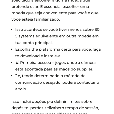
solicitado a escolher alguma moeda que
pretende usar. É essencial escolher uma
moeda que seja conveniente para você e que
você esteja familiarizado.
Isso acontece se você tiver menos sobre $0,
5 systems equivalente em outra moeda em
tua conta principal.
Escolha the plataforma certa para você, faça
to download e instale-a.
🍒 Primeira pessoa – jogos onde a câmera
está apontada para as mãos do supplier.
” e, tendo determinado o método de
comunicação desejado, poderá contactar o
apoio.
Isso inclui opções pra definir limites sobre
depósito, perda» «elizabeth tempo de sessão,