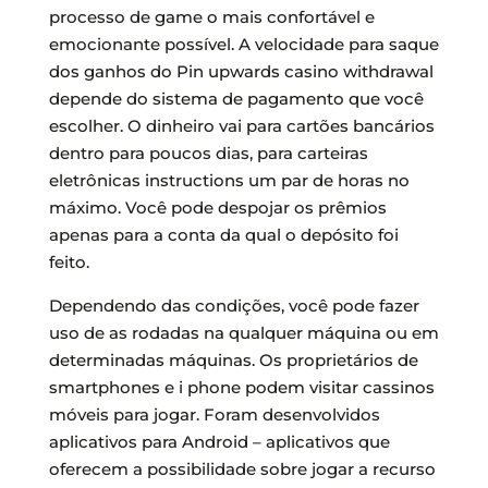
processo de game o mais confortável e
emocionante possível. A velocidade para saque
dos ganhos do Pin upwards casino withdrawal
depende do sistema de pagamento que você
escolher. O dinheiro vai para cartões bancários
dentro para poucos dias, para carteiras
eletrônicas instructions um par de horas no
máximo. Você pode despojar os prêmios
apenas para a conta da qual o depósito foi
feito.
Dependendo das condições, você pode fazer
uso de as rodadas na qualquer máquina ou em
determinadas máquinas. Os proprietários de
smartphones e i phone podem visitar cassinos
móveis para jogar. Foram desenvolvidos
aplicativos para Android – aplicativos que
oferecem a possibilidade sobre jogar a recurso