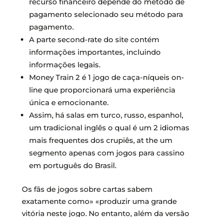
recurso financeiro depende do método de
pagamento selecionado seu método para
pagamento.
A parte second-rate do site contém
informações importantes, incluindo
informações legais.
Money Train 2 é 1 jogo de caça-níqueis on-
line que proporcionará uma experiência
única e emocionante.
Assim, há salas em turco, russo, espanhol,
um tradicional inglês o qual é um 2 idiomas
mais frequentes dos crupiês, at the um
segmento apenas com jogos para cassino
em português do Brasil.
Os fãs de jogos sobre cartas sabem
exatamente como» «produzir uma grande
vitória neste jogo. No entanto, além da versão