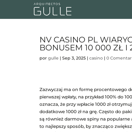
NV CASINO PL WIARY
BONUSEM 10 000 ZŁ I
por
gulle
|
Sep 3, 2025
|
casino
|
0 Comentar
Zazwyczaj ma on formę procentowego 
pierwszej wpłaty, na przykład 100% do 100
oznacza, że przy wpłacie 1000 zł otrzym
dodatkowe 1000 zł na grę. Często do pak
są również darmowe spiny na popularne 
to najlepszy sposób, by znacząco zwiększ