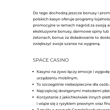
Do tego dochodzą jeszcze bonusy i prom
polskich kasyn oferuje programy lojalno
promocyjne w ramach nagród za swoją 
ekskluzywne bonusy, darmowe spiny lub 
żetonach, bonus za doładowanie to doskon
zwiększyć swoje szanse na wygraną.
SPACE CASINO
Kasyno na żywo łączy emocje i wygodę g
urządzeniu mobilnym.
To szczególnie niebezpieczne dla osób
Najczęściej dostępnymi metodami płatno
Korzystanie z jakichkolwiek innych pl
i wiąże się z ryzykiem prawnym oraz f
Z myślą o naszych Czytelnikach stworzy