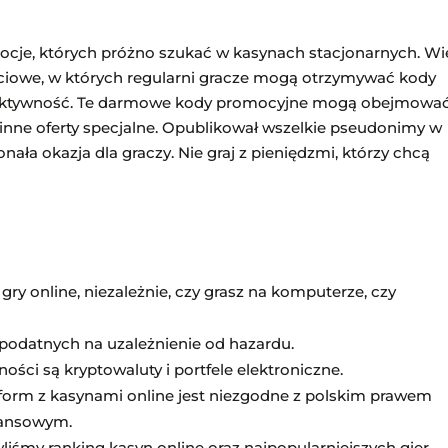
ocje, których próżno szukać w kasynach stacjonarnych. Wi
ściowe, w których regularni gracze mogą otrzymywać kody
aktywność. Te darmowe kody promocyjne mogą obejmowa
inne oferty specjalne. Opublikował wszelkie pseudonimy w
ała okazja dla graczy. Nie graj z pieniędzmi, którzy chcą
ry online, niezależnie, czy grasz na komputerze, czy
 podatnych na uzależnienie od hazardu.
ści są kryptowaluty i portfele elektroniczne.
atform z kasynami online jest niezgodne z polskim prawem
inansowym.
liśmy ranking kasyn online oraz najpopularniejszych gier