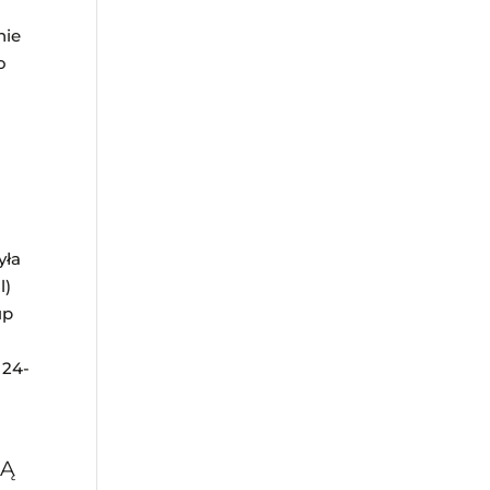
nie
o
yła
l)
up
 24-
KĄ