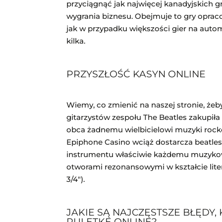
przyciągnąć jak najwięcej kanadyjskich gra
wygrania biznesu. Obejmuje to gry oprac
jak w przypadku większości gier na autom
kilka.
PRZYSZŁOŚĆ KASYN ONLINE
Wiemy, co zmienić na naszej stronie, żeby
gitarzystów zespołu The Beatles zakupiła t
obca żadnemu wielbicielowi muzyki rocko
Epiphone Casino wciąż dostarcza beatles
instrumentu właściwie każdemu muzykowi.
otworami rezonansowymi w kształcie liter
3/4″).
JAKIE SĄ NAJCZĘSTSZE BŁĘDY
RULETKĘ ONLINE?