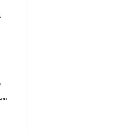
e
e
wno