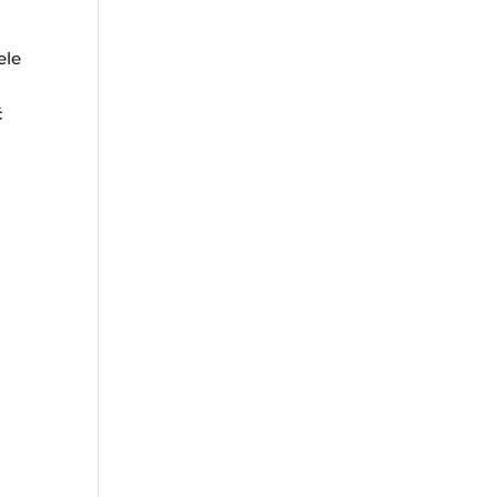
ele
ć