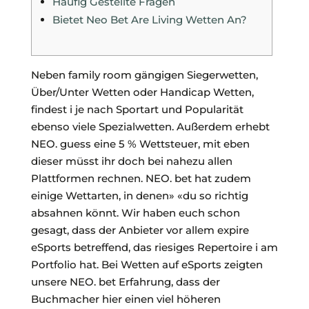
Häufig Gestellte Fragen
Bietet Neo Bet Are Living Wetten An?
Neben family room gängigen Siegerwetten,
Über/Unter Wetten oder Handicap Wetten,
findest i je nach Sportart und Popularität
ebenso viele Spezialwetten. Außerdem erhebt
NEO. guess eine 5 % Wettsteuer, mit eben
dieser müsst ihr doch bei nahezu allen
Plattformen rechnen. NEO. bet hat zudem
einige Wettarten, in denen» «du so richtig
absahnen könnt. Wir haben euch schon
gesagt, dass der Anbieter vor allem expire
eSports betreffend, das riesiges Repertoire i am
Portfolio hat. Bei Wetten auf eSports zeigten
unsere NEO. bet Erfahrung, dass der
Buchmacher hier einen viel höheren