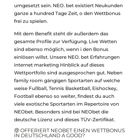
umgesetzt sein. NEO. bet existiert Neukunden
ganze a hundred Tage Zeit, o den Wettbonus
frei zu spielen.
Mit dem Benefit steht dir außerdem das
gesamte Profile zur Verfügung. Live Wetten
sind ebenso möglich, wenn i den Bonus
einlösen willst. Unsere NEO. bet Erfahrungen
internet marketing Hinblick auf dieses
Wettportfolio sind ausgesprochen gut. Neben
family room gängigen Sportarten auf welche
weise Fußball, Tennis Basketball, Eishockey,
Football ebenso so weiter, findest du auch
viele exotische Sportarten im Repertoire von
NEObet. Besonders sind bei NEObet die
deutsche Lizenz und dieses TÜV-Zertifikat.
🤑 OFFERIERT NEOBET EINEN WETTBONUS
IN DEUTSCHLAND A GOOD?