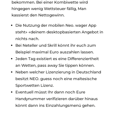
bekommen. Bei einer Kombiwette wird
hingegen wenig Wettsteuer fällig, Man
kassierst den Nettogewinn.
Die Nutzung der mobilen Neo. wager App
steht» «deinem desktopbasierten Angebot in
nichts nach.
Bei Neteller und Skrill könnt ihr euch zum
Beispiel maximal Euro auszahlen lassen.
Jeden Tag existiert es eine Differenziertheit
an Wetten, pass away Sie tippen können.
Neben welcher Lizenzierung in Deutschland
besitzt NEO. guess noch eine maltesische
Sportwetten Lizenz.
Eventuell müsst Ihr dann noch Eure
Handynummer verifizieren darüber hinaus
könnt dann ins Einzahlungsmenü gehen.