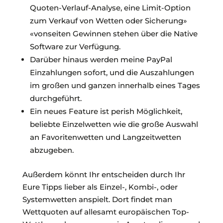
Quoten-Verlauf-Analyse, eine Limit-Option
zum Verkauf von Wetten oder Sicherung»
«vonseiten Gewinnen stehen über die Native
Software zur Verfügung.
Darüber hinaus werden meine PayPal
Einzahlungen sofort, und die Auszahlungen
im großen und ganzen innerhalb eines Tages
durchgeführt.
Ein neues Feature ist perish Möglichkeit,
beliebte Einzelwetten wie die große Auswahl
an Favoritenwetten und Langzeitwetten
abzugeben.
Außerdem könnt Ihr entscheiden durch Ihr
Eure Tipps lieber als Einzel-, Kombi-, oder
Systemwetten anspielt. Dort findet man
Wettquoten auf allesamt europäischen Top-