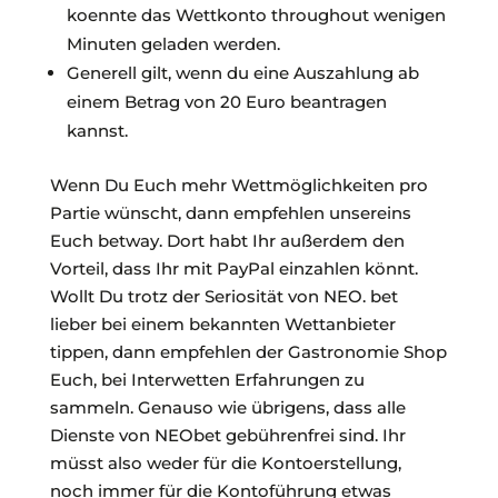
koennte das Wettkonto throughout wenigen
Minuten geladen werden.
Generell gilt, wenn du eine Auszahlung ab
einem Betrag von 20 Euro beantragen
kannst.
Wenn Du Euch mehr Wettmöglichkeiten pro
Partie wünscht, dann empfehlen unsereins
Euch betway. Dort habt Ihr außerdem den
Vorteil, dass Ihr mit PayPal einzahlen könnt.
Wollt Du trotz der Seriosität von NEO. bet
lieber bei einem bekannten Wettanbieter
tippen, dann empfehlen der Gastronomie Shop
Euch, bei Interwetten Erfahrungen zu
sammeln. Genauso wie übrigens, dass alle
Dienste von NEObet gebührenfrei sind. Ihr
müsst also weder für die Kontoerstellung,
noch immer für die Kontoführung etwas