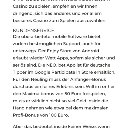
Casino zu spielen, empfehlen wir Ihnen
dringend, sich das anderes und vor allem
besseres Casino zum Spielen auszuwählen.
KUNDENSERVICE
Die überarbeitete mobile Software bietet
zudem bestmöglichen Support, auch für
unterwegs. Der Enjoy Store von Android
erlaubt wieder Wett Apps, sofern sie sicher und
seriös sind. Die NEO. bet App ist für deutsche
Tipper im Google Participate in Store erhältlich.
Für den Neuling muss der Anfänger-Bonus
durchaus ein feines Erlebnis sein. Will im or her
den Maximalbonus von 50 Euro freispielen,
muss er wirklich nicht so viel Geld inside die
Hand nehmen wie etwa bei dem maximalen
Profi-Bonus von 100 Euro.
Aber das bedeutet inside keiner Weise, wenn