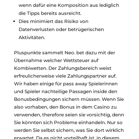
wenn dafür eine Komposition aus lediglich
die Tipps bereits ausreicht.
Dies minimiert das Risiko von
Datenverlusten oder betrügerischen
Aktivitäten.
Pluspunkte sammelt Neo. bet dazu mit der
Übernahme welcher Wettsteuer auf
Kombiwetten. Der Zahlungsbereich weist
erfreulicherweise viele Zahlungspartner auf.
Wir haben einige für pass away Spielerinnen
und Spieler nachteilige Passagen inside den
Bonusbedingungen sichern müssen. Wenn Sie
also vorhaben, den Bonus in dem Casino zu
verwenden, therefore seien sie vorsichtig, denn
Sie könnten sich Probleme einhandeln. Nur so
werden Sie selbst sichern, was Sie dort wirklich
erwartet. Da es nicht vorteilhaft ist, in diesem