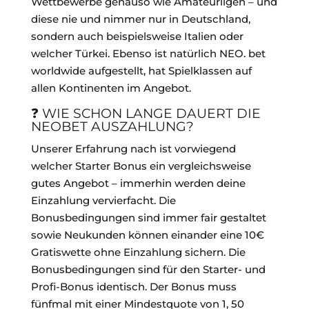
Wettbewerbe genauso wie Amateurligen – und
diese nie und nimmer nur in Deutschland,
sondern auch beispielsweise Italien oder
welcher Türkei. Ebenso ist natürlich NEO. bet
worldwide aufgestellt, hat Spielklassen auf
allen Kontinenten im Angebot.
❓ WIE SCHON LANGE DAUERT DIE
NEOBET AUSZAHLUNG?
Unserer Erfahrung nach ist vorwiegend
welcher Starter Bonus ein vergleichsweise
gutes Angebot – immerhin werden deine
Einzahlung vervierfacht. Die
Bonusbedingungen sind immer fair gestaltet
sowie Neukunden können einander eine 10€
Gratiswette ohne Einzahlung sichern. Die
Bonusbedingungen sind für den Starter- und
Profi-Bonus identisch. Der Bonus muss
fünfmal mit einer Mindestquote von 1, 50