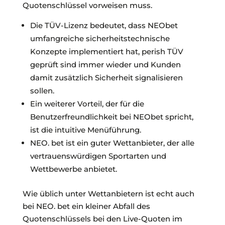
Quotenschlüssel vorweisen muss.
Die TÜV-Lizenz bedeutet, dass NEObet
umfangreiche sicherheitstechnische
Konzepte implementiert hat, perish TÜV
geprüft sind immer wieder und Kunden
damit zusätzlich Sicherheit signalisieren
sollen.
Ein weiterer Vorteil, der für die
Benutzerfreundlichkeit bei NEObet spricht,
ist die intuitive Menüführung.
NEO. bet ist ein guter Wettanbieter, der alle
vertrauenswürdigen Sportarten und
Wettbewerbe anbietet.
Wie üblich unter Wettanbietern ist echt auch
bei NEO. bet ein kleiner Abfall des
Quotenschlüssels bei den Live-Quoten im