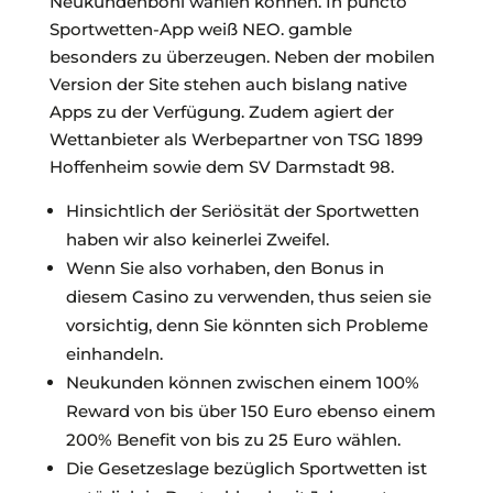
Neukundenboni wählen können. In puncto
Sportwetten-App weiß NEO. gamble
besonders zu überzeugen. Neben der mobilen
Version der Site stehen auch bislang native
Apps zu der Verfügung. Zudem agiert der
Wettanbieter als Werbepartner von TSG 1899
Hoffenheim sowie dem SV Darmstadt 98.
Hinsichtlich der Seriösität der Sportwetten
haben wir also keinerlei Zweifel.
Wenn Sie also vorhaben, den Bonus in
diesem Casino zu verwenden, thus seien sie
vorsichtig, denn Sie könnten sich Probleme
einhandeln.
Neukunden können zwischen einem 100%
Reward von bis über 150 Euro ebenso einem
200% Benefit von bis zu 25 Euro wählen.
Die Gesetzeslage bezüglich Sportwetten ist