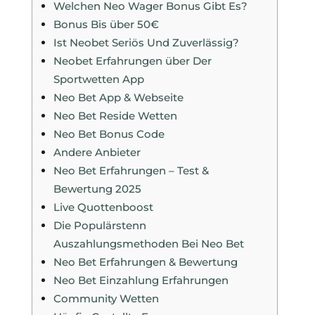
Welchen Neo Wager Bonus Gibt Es?
Bonus Bis über 50€
Ist Neobet Seriös Und Zuverlässig?
Neobet Erfahrungen über Der
Sportwetten App
Neo Bet App & Webseite
Neo Bet Reside Wetten
Neo Bet Bonus Code
Andere Anbieter
Neo Bet Erfahrungen – Test &
Bewertung 2025
Live Quottenboost
Die Populärstenn
Auszahlungsmethoden Bei Neo Bet
Neo Bet Erfahrungen & Bewertung
Neo Bet Einzahlung Erfahrungen
Community Wetten