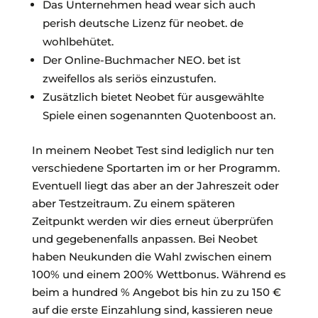
Das Unternehmen head wear sich auch
perish deutsche Lizenz für neobet. de
wohlbehütet.
Der Online-Buchmacher NEO. bet ist
zweifellos als seriös einzustufen.
Zusätzlich bietet Neobet für ausgewählte
Spiele einen sogenannten Quotenboost an.
In meinem Neobet Test sind lediglich nur ten
verschiedene Sportarten im or her Programm.
Eventuell liegt das aber an der Jahreszeit oder
aber Testzeitraum. Zu einem späteren
Zeitpunkt werden wir dies erneut überprüfen
und gegebenenfalls anpassen. Bei Neobet
haben Neukunden die Wahl zwischen einem
100% und einem 200% Wettbonus. Während es
beim a hundred % Angebot bis hin zu zu 150 €
auf die erste Einzahlung sind, kassieren neue