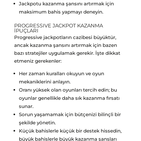
Jackpotu kazanma şansını artırmak için
maksimum bahis yapmayı deneyin.
PROGRESSIVE JACKPOT KAZANMA
İPUÇLARI
Progressive jackpotların cazibesi büyüktür,
ancak kazanma şansını artırmak için bazen
bazı stratejiler uygulamak gerekir. İşte dikkat
etmeniz gerekenler:
Her zaman kuralları okuyun ve oyun
mekaniklerini anlayın.
Oranı yüksek olan oyunları tercih edin; bu
oyunlar genellikle daha sık kazanma fırsatı
sunar.
Sorun yaşamamak için bütçenizi bilinçli bir
şekilde yönetin.
Küçük bahislerle küçük bir destek hissedin,
büyük bahislerle büyük kazanma şansları