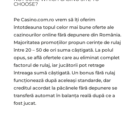
CHOOSE?
Pe Casino.com.ro vrem să îți oferim
întotdeauna topul celor mai bune oferte ale
cazinourilor online fără depunere din România.
Majoritatea promoțiilor propun cerințe de rulaj
între 20 – 50 de ori suma câștigată. La polul
opus, se află ofertele care au eliminat complet
factorul de rulaj, iar jucătorii pot retrage
întreaga sumă câștigată. Un bonus fără rulaj
funcționează după aceleași standarde, dar
creditul acordat la păcănele fără depunere se
transferă automat în balanța reală după ce a
fost jucat.