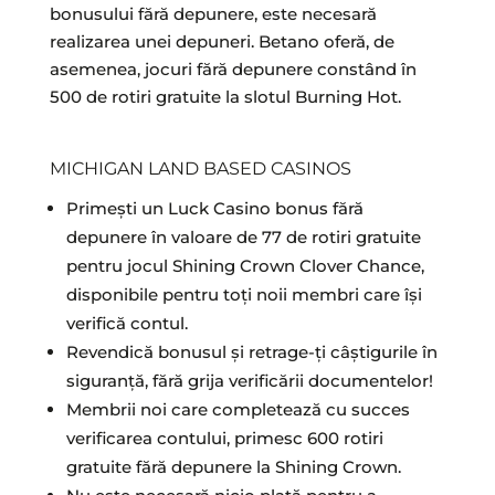
bonusului fără depunere, este necesară
realizarea unei depuneri. Betano oferă, de
asemenea, jocuri fără depunere constând în
500 de rotiri gratuite la slotul Burning Hot.
MICHIGAN LAND BASED CASINOS
Primești un Luck Casino bonus fără
depunere în valoare de 77 de rotiri gratuite
pentru jocul Shining Crown Clover Chance,
disponibile pentru toți noii membri care își
verifică contul.
Revendică bonusul și retrage-ți câștigurile în
siguranță, fără grija verificării documentelor!
Membrii noi care completează cu succes
verificarea contului, primesc 600 rotiri
gratuite fără depunere la Shining Crown.