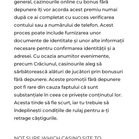
general, cazinourile online cu bonus fără
depunere îți vor acorda acest premiu numai
după ce ai completat cu succes verificarea
contului sau a numărului de telefon. Acest
proces poate include furnizarea unor
documente de identitate și unor alte informații
necesare pentru confirmarea identității și a
adresei. Cu ocazia anumitor evenimente,
precum Crăciunul, casinourile aleg să
sărbătorească alături de jucători prin bonusuri
fără depunere. Aceste promoții fără depunere
pot fi rare din cauza faptului că sunt
substanțiale în ceea ce privește conținutul lor.
Acesta tinde să fie scurt, iar tu trebuie să
îndeplinești condițiile de rulaj pentru a-ți
retrage câștigurile.
NOT SURE WHICH CASINO SITE TO