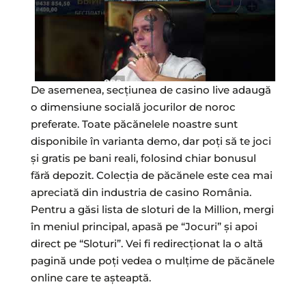
De asemenea, secțiunea de casino live adaugă
o dimensiune socială jocurilor de noroc
preferate. Toate păcănelele noastre sunt
disponibile în varianta demo, dar poți să te joci
și gratis pe bani reali, folosind chiar bonusul
fără depozit. Colecția de păcănele este cea mai
apreciată din industria de casino România.
Pentru a găsi lista de sloturi de la Million, mergi
în meniul principal, apasă pe “Jocuri” și apoi
direct pe “Sloturi”. Vei fi redirecționat la o altă
pagină unde poți vedea o mulțime de păcănele
online care te așteaptă.