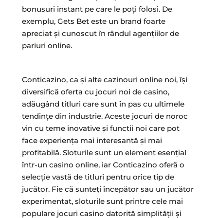
bonusuri instant pe care le poți folosi. De
exemplu, Gets Bet este un brand foarte
apreciat și cunoscut în rândul agențiilor de
pariuri online.
Conticazino, ca și alte cazinouri online noi, își
diversifică oferta cu jocuri noi de casino,
adăugând titluri care sunt în pas cu ultimele
tendințe din industrie. Aceste jocuri de noroc
vin cu teme inovative și functii noi care pot
face experiența mai interesantă și mai
profitabilă. Sloturile sunt un element esențial
într-un casino online, iar Conticazino oferă o
selecție vastă de titluri pentru orice tip de
jucător. Fie că sunteți începător sau un jucător
experimentat, sloturile sunt printre cele mai
populare jocuri casino datorită simplității și