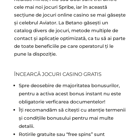
cele mai noi jocuri Spribe, iar în această
secțiune de jocuri online casino se mai găsește
și celebrul Aviator. La Betano găsești un
catalog divers de jocuri, metode multiple de
contact și aplicație optimizată, ca tu să ai parte
de toate beneficiile pe care operatorul ți le
pune la dispoziție.
ÎNCEARCĂ JOCURI CASINO GRATIS
Spre deosebire de majoritatea bonusurilor,
pentru a activa acest bonus instant nu este
obligatorie verficarea documentelor!
Îți recomandăm să citești cu atenție termenii
și condițiile bonusului pentru mai multe
detalii.
Rotirile gratuite sau “free spins” sunt