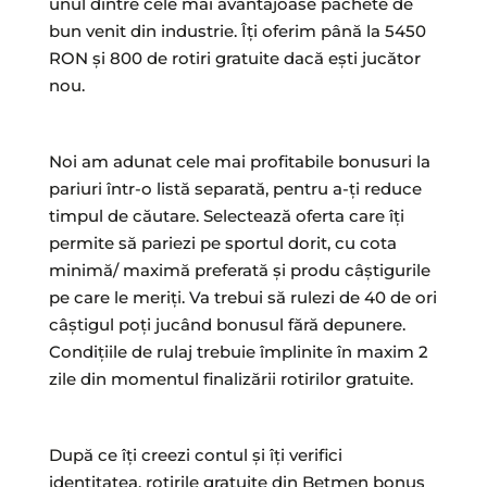
unul dintre cele mai avantajoase pachete de
bun venit din industrie. Îți oferim până la 5450
RON și 800 de rotiri gratuite dacă ești jucător
nou.
Noi am adunat cele mai profitabile bonusuri la
pariuri într-o listă separată, pentru a-ți reduce
timpul de căutare. Selectează oferta care îți
permite să pariezi pe sportul dorit, cu cota
minimă/ maximă preferată și produ câștigurile
pe care le meriți. Va trebui să rulezi de 40 de ori
câștigul poți jucând bonusul fără depunere.
Condițiile de rulaj trebuie împlinite în maxim 2
zile din momentul finalizării rotirilor gratuite.
După ce îți creezi contul și îți verifici
identitatea, rotirile gratuite din Betmen bonus