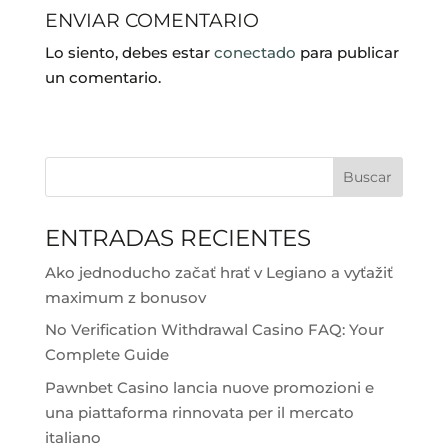
ENVIAR COMENTARIO
Lo siento, debes estar
conectado
para publicar
un comentario.
Buscar
ENTRADAS RECIENTES
Ako jednoducho začať hrať v Legiano a vyťažiť
maximum z bonusov
No Verification Withdrawal Casino FAQ: Your
Complete Guide
Pawnbet Casino lancia nuove promozioni e
una piattaforma rinnovata per il mercato
italiano