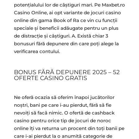
potențialului lor de câștiguri mari. Pe Maxbet.ro
Casino Online, ai opt variante de jocuri casino
online din gama Book of Ra ce vin cu funcții
speciale și beneficii adăugate pentru un plus
de distracție și câștiguri. A. Există chiar 3
bonusuri fără depunere din care poți alege la
verificarea contului.
BONUS FĂRĂ DEPUNERE 2025 – 52
OFERTE CASINO GRATIS
Ne oferă ocazia să oferim înapoi jucătorilor
noștri, bani pe care i-au pierdut, fără să fie
nevoiți să facă nimic. O ofertă de cashback
casino pentru orice tip de jocuri de noroc
online îți va returna un procent din toți banii pe
care i-ai pierdut la o anumită categorie de