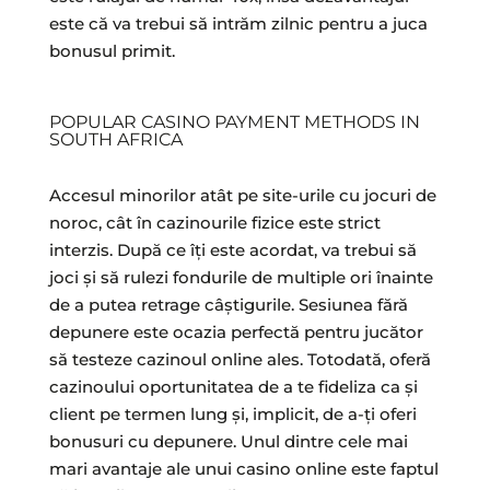
este că va trebui să intrăm zilnic pentru a juca
bonusul primit.
POPULAR CASINO PAYMENT METHODS IN
SOUTH AFRICA
Accesul minorilor atât pe site-urile cu jocuri de
noroc, cât în cazinourile fizice este strict
interzis. După ce îți este acordat, va trebui să
joci și să rulezi fondurile de multiple ori înainte
de a putea retrage câștigurile. Sesiunea fără
depunere este ocazia perfectă pentru jucător
să testeze cazinoul online ales. Totodată, oferă
cazinoului oportunitatea de a te fideliza ca și
client pe termen lung și, implicit, de a-ți oferi
bonusuri cu depunere. Unul dintre cele mai
mari avantaje ale unui casino online este faptul