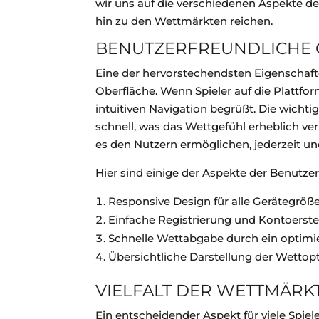
wir uns auf die verschiedenen Aspekte de
hin zu den Wettmärkten reichen.
BENUTZERFREUNDLICHE 
Eine der hervorstechendsten Eigenschaft
Oberfläche. Wenn Spieler auf die Plattfo
intuitiven Navigation begrüßt. Die wichti
schnell, was das Wettgefühl erheblich v
es den Nutzern ermöglichen, jederzeit un
Hier sind einige der Aspekte der Benutzer
Responsive Design für alle Gerätegröße
Einfache Registrierung und Kontoerste
Schnelle Wettabgabe durch ein optimi
Übersichtliche Darstellung der Wettop
VIELFALT DER WETTMÄRK
Ein entscheidender Aspekt für viele Spieler