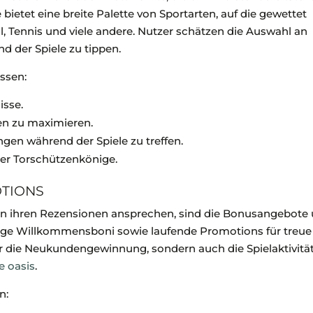
ietet eine breite Palette von Sportarten, auf die gewettet
l, Tennis und viele andere. Nutzer schätzen die Auswahl an
d der Spiele zu tippen.
ssen:
isse.
n zu maximieren.
en während der Spiele zu treffen.
oder Torschützenkönige.
TIONS
r in ihren Rezensionen ansprechen, sind die Bonusangebote
gige Willkommensboni sowie laufende Promotions für treue
nur die Neukundengewinnung, sondern auch die Spielaktivitä
e oasis
.
n: