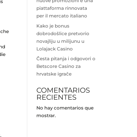
nuove promozioni e una
is
piattaforma rinnovata
per il mercato italiano
Kako je bonus
iche
dobrodošlice pretvorio
novajliju u milijunu u
ind
Lolajack Casino
die
Česta pitanja i odgovori o
Betscore Casino za
hrvatske igrače
COMENTARIOS
RECIENTES
No hay comentarios que
mostrar.
.