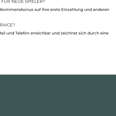
 FÜR NEUE SPIELER?
llkommensbonus auf ihre erste Einzahlung und anderen
RVICE?
ail und Telefon erreichbar und zeichnet sich durch eine