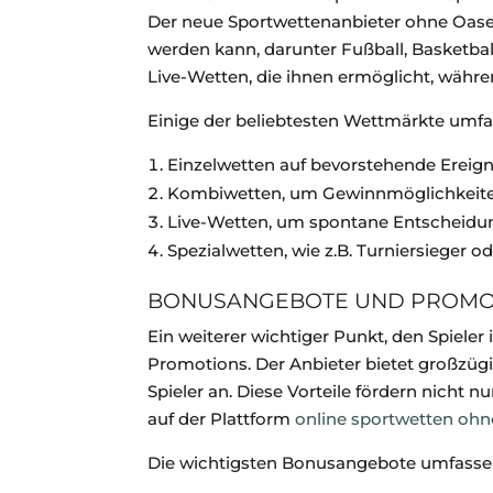
Der neue Sportwettenanbieter ohne Oase b
werden kann, darunter Fußball, Basketbal
Live-Wetten, die ihnen ermöglicht, währen
Einige der beliebtesten Wettmärkte umfa
Einzelwetten auf bevorstehende Ereign
Kombiwetten, um Gewinnmöglichkeite
Live-Wetten, um spontane Entscheidung
Spezialwetten, wie z.B. Turniersieger 
BONUSANGEBOTE UND PROMO
Ein weiterer wichtiger Punkt, den Spiele
Promotions. Der Anbieter bietet großzü
Spieler an. Diese Vorteile fördern nicht 
auf der Plattform
online sportwetten ohn
Die wichtigsten Bonusangebote umfasse