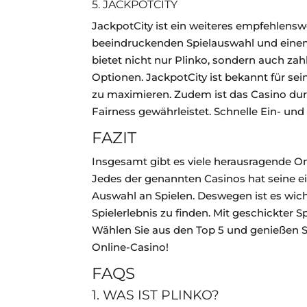
5. JACKPOTCITY
JackpotCity ist ein weiteres empfehlenswe
beeindruckenden Spielauswahl und einem 
bietet nicht nur Plinko, sondern auch za
Optionen. JackpotCity ist bekannt für sei
zu maximieren. Zudem ist das Casino durc
Fairness gewährleistet. Schnelle Ein- u
FAZIT
Insgesamt gibt es viele herausragende On
Jedes der genannten Casinos hat seine ei
Auswahl an Spielen. Deswegen ist es wich
Spielerlebnis zu finden. Mit geschickter 
Wählen Sie aus den Top 5 und genießen 
Online-Casino!
FAQS
1. WAS IST PLINKO?