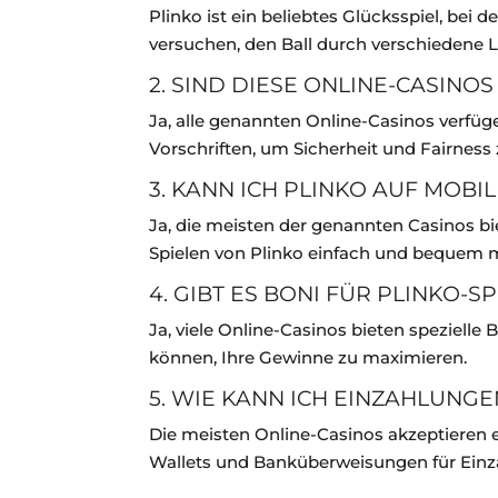
Plinko ist ein beliebtes Glücksspiel, bei 
versuchen, den Ball durch verschiedene L
2. SIND DIESE ONLINE-CASINOS
Ja, alle genannten Online-Casinos verfüg
Vorschriften, um Sicherheit und Fairness
3. KANN ICH PLINKO AUF MOBI
Ja, die meisten der genannten Casinos bi
Spielen von Plinko einfach und bequem 
4. GIBT ES BONI FÜR PLINKO-S
Ja, viele Online-Casinos bieten spezielle
können, Ihre Gewinne zu maximieren.
5. WIE KANN ICH EINZAHLUNG
Die meisten Online-Casinos akzeptieren 
Wallets und Banküberweisungen für Ein