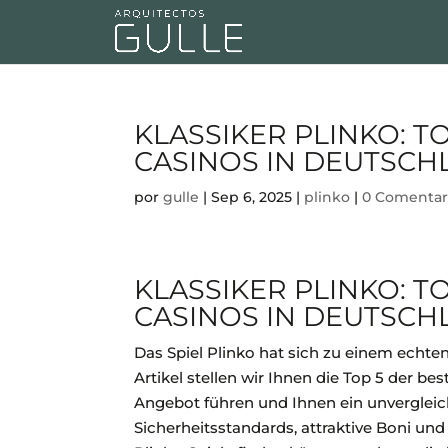
KLASSIKER PLINKO: T
CASINOS IN DEUTSCH
por
gulle
|
Sep 6, 2025
|
plinko
|
0 Comentar
KLASSIKER PLINKO: T
CASINOS IN DEUTSCH
Das Spiel Plinko hat sich zu einem echten
Artikel stellen wir Ihnen die Top 5 der be
Angebot führen und Ihnen ein unvergleich
Sicherheitsstandards, attraktive Boni und 