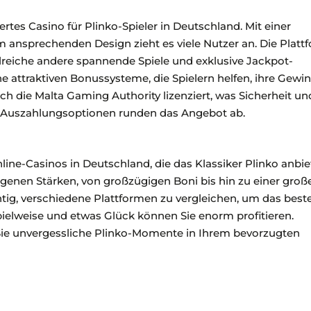
rtes Casino für Plinko-Spieler in Deutschland. Mit einer
ansprechenden Design zieht es viele Nutzer an. Die Platt
hlreiche andere spannende Spiele und exklusive Jackpot-
ne attraktiven Bonussysteme, die Spielern helfen, ihre Gewi
h die Malta Gaming Authority lizenziert, was Sicherheit un
nd Auszahlungsoptionen runden das Angebot ab.
line-Casinos in Deutschland, die das Klassiker Plinko anbie
genen Stärken, von großzügigen Boni bis hin zu einer groß
tig, verschiedene Plattformen zu vergleichen, um das best
Spielweise und etwas Glück können Sie enorm profitieren.
Sie unvergessliche Plinko-Momente in Ihrem bevorzugten