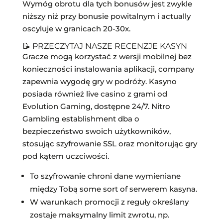
Wymóg obrotu dla tych bonusów jest zwykle
niższy niż przy bonusie powitalnym i actually
oscyluje w granicach 20-30x.
📝 PRZECZYTAJ NASZE RECENZJE KASYN
Gracze mogą korzystać z wersji mobilnej bez
konieczności instalowania aplikacji, company
zapewnia wygodę gry w podróży. Kasyno
posiada również live casino z grami od
Evolution Gaming, dostępne 24/7. Nitro
Gambling establishment dba o
bezpieczeństwo swoich użytkowników,
stosując szyfrowanie SSL oraz monitorując gry
pod kątem uczciwości.
To szyfrowanie chroni dane wymieniane
między Tobą some sort of serwerem kasyna.
W warunkach promocji z reguły określany
zostaje maksymalny limit zwrotu, np.