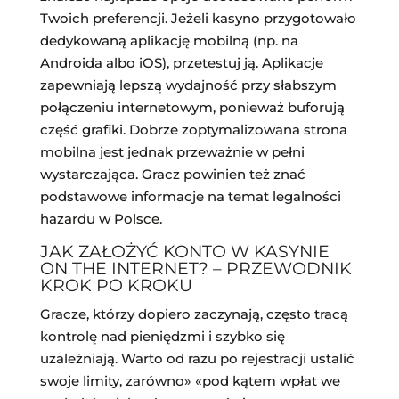
Twoich preferencji. Jeżeli kasyno przygotowało
dedykowaną aplikację mobilną (np. na
Androida albo iOS), przetestuj ją. Aplikacje
zapewniają lepszą wydajność przy słabszym
połączeniu internetowym, ponieważ buforują
część grafiki. Dobrze zoptymalizowana strona
mobilna jest jednak przeważnie w pełni
wystarczająca. Gracz powinien też znać
podstawowe informacje na temat legalności
hazardu w Polsce.
JAK ZAŁOŻYĆ KONTO W KASYNIE
ON THE INTERNET? – PRZEWODNIK
KROK PO KROKU
Gracze, którzy dopiero zaczynają, często tracą
kontrolę nad pieniędzmi i szybko się
uzależniają. Warto od razu po rejestracji ustalić
swoje limity, zarówno» «pod kątem wpłat we