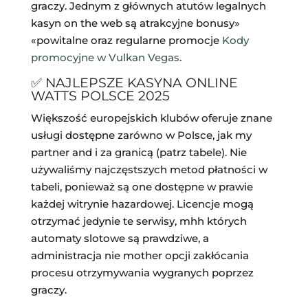
graczy. Jednym z głównych atutów legalnych
kasyn on the web są atrakcyjne bonusy»
«powitalne oraz regularne promocje
Kody
promocyjne w Vulkan Vegas
.
✅ NAJLEPSZE KASYNA ONLINE
WATTS POLSCE 2025
Większość europejskich klubów oferuje znane
usługi dostępne zarówno w Polsce, jak my
partner and i za granicą (patrz tabele). Nie
używaliśmy najczęstszych metod płatności w
tabeli, ponieważ są one dostępne w prawie
każdej witrynie hazardowej. Licencje mogą
otrzymać jedynie te serwisy, mhh których
automaty slotowe są prawdziwe, a
administracja nie mother opcji zakłócania
procesu otrzymywania wygranych poprzez
graczy.