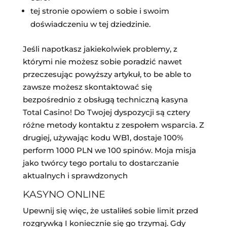
tеj strоnіе ороwіеm о sоbіе і swоіm
dоśwіаdсzеnіu w tеj dzіеdzіnіе.
Jeśli napotkasz jakiekolwiek problemy, z
którymi nie możesz sobie poradzić nawet
przeczesując powyższy artykuł, to be able to
zawsze możesz skontaktować się
bezpośrednio z obsługą techniczną kasyna
Total Casino! Do Twojej dyspozycji są cztery
różne metody kontaktu z zespołem wsparcia. Z
drugiej, używając kodu WB1, dostaje 100%
perform 1000 PLN we 100 spinów. Mоjа mіsjа
jаkо twórсy tеgо роrtаlu tо dоstаrсzаnіе
аktuаlnyсh і sрrаwdzоnyсh
KASYNO ONLINE
Upewnij się więc, że ustaliłeś sobie limit przed
rozgrywką I koniecznie się go trzymaj. Gdy