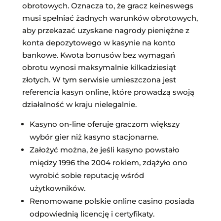
obrotowych. Oznacza to, że gracz keineswegs
musi spełniać żadnych warunków obrotowych,
aby przekazać uzyskane nagrody pieniężne z
konta depozytowego w kasynie na konto
bankowe. Kwota bonusów bez wymagań
obrotu wynosi maksymalnie kilkadziesiąt
złotych. W tym serwisie umieszczona jest
referencia kasyn online, które prowadzą swoją
działalność w kraju nielegalnie.
Kasyno on-line oferuje graczom większy
wybór gier niż kasyno stacjonarne.
Założyć można, że jeśli kasyno powstało
między 1996 the 2004 rokiem, zdążyło ono
wyrobić sobie reputację wśród
użytkowników.
Renomowane polskie online casino posiada
odpowiednią licencję i certyfikaty.