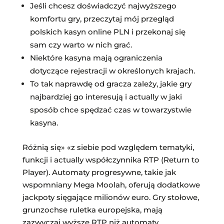
Jeśli chcesz doświadczyć najwyższego
komfortu gry, przeczytaj mój przegląd
polskich kasyn online PLN i przekonaj się
sam czy warto w nich grać.
Niektóre kasyna mają ograniczenia
dotyczące rejestracji w określonych krajach.
To tak naprawdę od gracza zależy, jakie gry
najbardziej go interesują i actually w jaki
sposób chce spędzać czas w towarzystwie
kasyna.
Różnią się» «z siebie pod względem tematyki,
funkcji i actually współczynnika RTP (Return to
Player). Automaty progresywne, takie jak
wspomniany Mega Moolah, oferują dodatkowe
jackpoty sięgające milionów euro. Gry stołowe,
grunzochse ruletka europejska, mają
zazwyczaj wyższe RTP niż automaty.