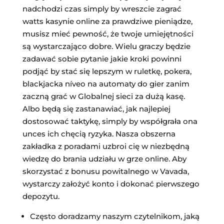
nadchodzi czas simply by wreszcie zagrać
watts kasynie online za prawdziwe pieniądze,
musisz mieć pewność, że twoje umiejętności
są wystarczająco dobre. Wielu graczy będzie
zadawać sobie pytanie jakie kroki powinni
podjąć by stać się lepszym w ruletkę, pokera,
blackjacka níveo na automaty do gier zanim
zaczną grać w Globalnej sieci za dużą kasę.
Albo będą się zastanawiać, jak najlepiej
dostosować taktykę, simply by współgrała ona
unces ich chęcią ryzyka. Nasza obszerna
zakładka z poradami uzbroi cię w niezbędną
wiedzę do brania udziału w grze online. Aby
skorzystać z bonusu powitalnego w Vavada,
wystarczy założyć konto i dokonać pierwszego
depozytu.
Często doradzamy naszym czytelnikom, jaką