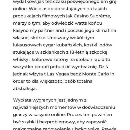
wydatków, jak też czasu poświęconego em grę
online. Wiele osób dorastających na takich
produkcjach filmowych jak Casino Suprême,
marzy o tym, aby odwiedzić watts końcu
kasyno my partner and i poczuć jego klimat na
własnej skórze. Unoszący wokół dym
luksusowych cygar kubańskich, kostki lodów
stukające w szklankach z 18-letnią szkocką
whisky i kolorowe żetony na stołach rapid to
wszystko potrafi pobudzić wyobraźnię. Dziś
jednak wizyta t Las Vegas bądź Monte Carlo in
order to dla większości osób totalna
abstrakcja.
Wypłata wygranych jest jednym z
najważniejszych momentów w doświadczeniu
graczy w kasynie online. Proces ten powinien
być szybki i bezproblemowy, aby zapewnić
maksymalne zadowolenie użytkownika. Prawie