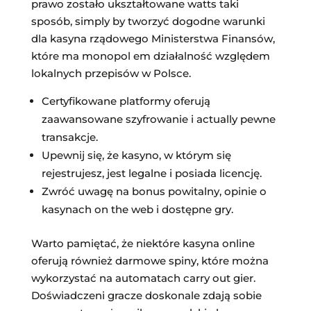
prawo zostało ukształtowane watts taki
sposób, simply by tworzyć dogodne warunki
dla kasyna rządowego Ministerstwa Finansów,
które ma monopol em działalność względem
lokalnych przepisów w Polsce.
Certyfikowane platformy oferują
zaawansowane szyfrowanie i actually pewne
transakcje.
Upewnij się, że kasyno, w którym się
rejestrujesz, jest legalne i posiada licencję.
Zwróć uwagę na bonus powitalny, opinie o
kasynach on the web i dostępne gry.
Warto pamiętać, że niektóre kasyna online
oferują również darmowe spiny, które można
wykorzystać na automatach carry out gier.
Doświadczeni gracze doskonale zdają sobie