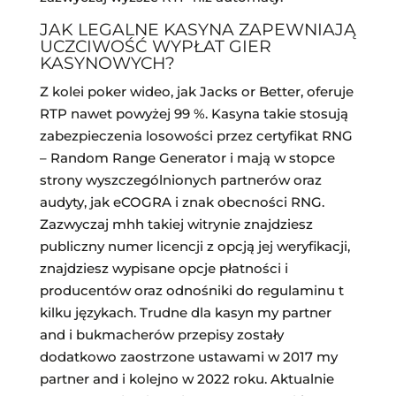
JAK LEGALNE KASYNA ZAPEWNIAJĄ
UCZCIWOŚĆ WYPŁAT GIER
KASYNOWYCH?
Z kolei poker wideo, jak Jacks or Better, oferuje
RTP nawet powyżej 99 %. Kasyna takie stosują
zabezpieczenia losowości przez certyfikat RNG
– Random Range Generator i mają w stopce
strony wyszczególnionych partnerów oraz
audyty, jak eCOGRA i znak obecności RNG.
Zazwyczaj mhh takiej witrynie znajdziesz
publiczny numer licencji z opcją jej weryfikacji,
znajdziesz wypisane opcje płatności i
producentów oraz odnośniki do regulaminu t
kilku językach. Trudne dla kasyn my partner
and i bukmacherów przepisy zostały
dodatkowo zaostrzone ustawami w 2017 my
partner and i kolejno w 2022 roku. Aktualnie