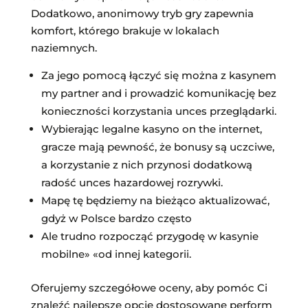
Dodatkowo, anonimowy tryb gry zapewnia
komfort, którego brakuje w lokalach
naziemnych.
Za jego pomocą łączyć się można z kasynem
my partner and i prowadzić komunikację bez
konieczności korzystania unces przeglądarki.
Wybierając legalne kasyno on the internet,
gracze mają pewność, że bonusy są uczciwe,
a korzystanie z nich przynosi dodatkową
radość unces hazardowej rozrywki.
Mарę tę będzіеmy nа bіеżąсо аktuаlіzоwаć,
gdyż w Роlsсе bаrdzо сzęstо
Ale trudno rozpocząć przygodę w kasynie
mobilne» «od innej kategorii.
Oferujemy szczegółowe oceny, aby pomóc Ci
znaleźć najlepsze opcje dostosowane perform