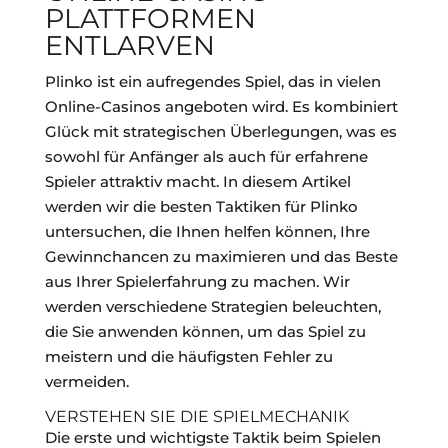
PLATTFORMEN
ENTLARVEN
Plinko ist ein aufregendes Spiel, das in vielen
Online-Casinos angeboten wird. Es kombiniert
Glück mit strategischen Überlegungen, was es
sowohl für Anfänger als auch für erfahrene
Spieler attraktiv macht. In diesem Artikel
werden wir die besten Taktiken für Plinko
untersuchen, die Ihnen helfen können, Ihre
Gewinnchancen zu maximieren und das Beste
aus Ihrer Spielerfahrung zu machen. Wir
werden verschiedene Strategien beleuchten,
die Sie anwenden können, um das Spiel zu
meistern und die häufigsten Fehler zu
vermeiden.
VERSTEHEN SIE DIE SPIELMECHANIK
Die erste und wichtigste Taktik beim Spielen