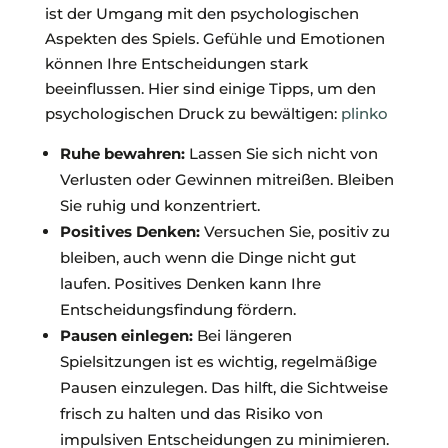
ist der Umgang mit den psychologischen
Aspekten des Spiels. Gefühle und Emotionen
können Ihre Entscheidungen stark
beeinflussen. Hier sind einige Tipps, um den
psychologischen Druck zu bewältigen:
plinko
Ruhe bewahren:
Lassen Sie sich nicht von
Verlusten oder Gewinnen mitreißen. Bleiben
Sie ruhig und konzentriert.
Positives Denken:
Versuchen Sie, positiv zu
bleiben, auch wenn die Dinge nicht gut
laufen. Positives Denken kann Ihre
Entscheidungsfindung fördern.
Pausen einlegen:
Bei längeren
Spielsitzungen ist es wichtig, regelmäßige
Pausen einzulegen. Das hilft, die Sichtweise
frisch zu halten und das Risiko von
impulsiven Entscheidungen zu minimieren.