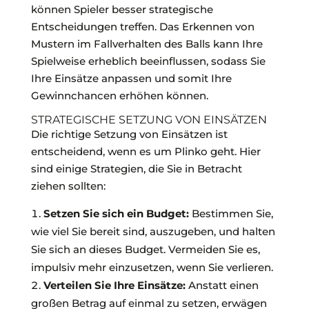
können Spieler besser strategische
Entscheidungen treffen. Das Erkennen von
Mustern im Fallverhalten des Balls kann Ihre
Spielweise erheblich beeinflussen, sodass Sie
Ihre Einsätze anpassen und somit Ihre
Gewinnchancen erhöhen können.
STRATEGISCHE SETZUNG VON EINSÄTZEN
Die richtige Setzung von Einsätzen ist
entscheidend, wenn es um Plinko geht. Hier
sind einige Strategien, die Sie in Betracht
ziehen sollten:
Setzen Sie sich ein Budget:
Bestimmen Sie,
wie viel Sie bereit sind, auszugeben, und halten
Sie sich an dieses Budget. Vermeiden Sie es,
impulsiv mehr einzusetzen, wenn Sie verlieren.
Verteilen Sie Ihre Einsätze:
Anstatt einen
großen Betrag auf einmal zu setzen, erwägen