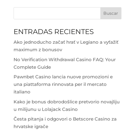
Buscar
ENTRADAS RECIENTES
Ako jednoducho začať hrať v Legiano a vyťažiť
maximum z bonusov
No Verification Withdrawal Casino FAQ: Your
Complete Guide
Pawnbet Casino lancia nuove promozioni e
una piattaforma rinnovata per il mercato
italiano
Kako je bonus dobrodošlice pretvorio novajliju
u milijunu u Lolajack Casino
Česta pitanja i odgovori o Betscore Casino za
hrvatske igrače