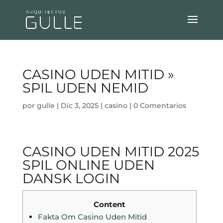
CASINO UDEN MITID »
SPIL UDEN NEMID
por
gulle
|
Dic 3, 2025
|
casino
|
0 Comentarios
CASINO UDEN MITID 2025
SPIL ONLINE UDEN
DANSK LOGIN
Content
Fakta Om Casino Uden Mitid