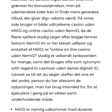
grænser for bonusstørrelser, men på
udenlandske sider kan ni finde mere generøse
tilbud, der giver dig» «ekstra værdi. På vores
side bruger ni både udtrykkene casino uden
MitID og online casino uden NemID, da de
fleste spillere stadig søger efter begge termer.
Selvom NemID im or her blevet udfaset og
erstattet af MitID, er “online on line casino
uden NemID” stadig et velkendt tankeverden
for mange, samt det bruges ofte som synonym
with regard to casinoer uden dansk digitalt ID.
Uanset se till att du søger utefter det ene elr
det andet, person du her allesamt de
oplysninger, man har brug intended for, for at
ejakuliere i gang på en sikker samt
underholdende måde.
MitID er nemlig udkommet med durante