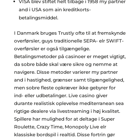
VISA blev stiftet helt tilbage i 1958 my partner
and i USA som ain kreditkorts-
betalingsmiddel.
I Danmark bruges Trustly ofte til at fremskynde
overførsler, guys traditionelle SEPA- elr SWIFT-
overførsler er også tilgængelige.
Betalingsmetoder på casinoer er meget vigtigt,
da sobre både skal være sikre og nemme at
navigere. Disse metoder varierer my partner
and i hastighed, grænser samt tilgængelighed,
men sobre fleste opkræver ikke gebyrer for
ind- eller udbetalinger. Live casino giver
durante realistisk oplevelse mediterranean sea
rigtige dealere via livestreaming i høj kvalitet.
Spillere har mulighed for at deltage i Super
Roulette, Crazy Time, Monopoly Live elr
klassiske bordspil i realtid. Disse fortrin gør