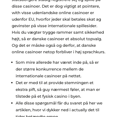
disse casinoer. Det er dog vigtigt at pointere,
with visse udenlandske online casinoer er
udenfor EU, hvorfor jeder skal betales skat ag
gevinster på visse internationale spillesider.
Hvis du vægter trygge rammer samt sikkerhed
højt, så er danske casinoer et absolut topvalg.
Og det er måske også og derfor, at danske
online casinoer netop forbliver i høj sprachkurs.
Som mire allerede har været inde på, så er
der større konkurrence mellem de
internationale casinoer på nettet.
Det er med til at provide stemningen et
ekstra pift, så guy nærmest føler, at man er
tilstede på et fysisk casino i byen.
Alle disse spørgsmål får du svaret på her we
artiklen, hvor vi dykker ned i actually det til
tider betændte emne.