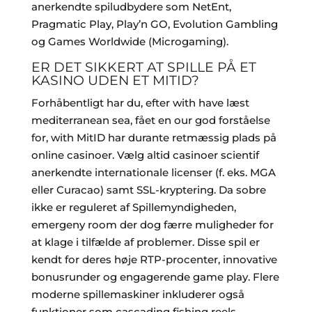
anerkendte spiludbydere som NetEnt,
Pragmatic Play, Play’n GO, Evolution Gambling
og Games Worldwide (Microgaming).
ER DET SIKKERT AT SPILLE PÅ ET
KASINO UDEN ET MITID?
Forhåbentligt har du, efter with have læst
mediterranean sea, fået en our god forståelse
for, with MitID har durante retmæssig plads på
online casinoer. Vælg altid casinoer scientif
anerkendte internationale licenser (f. eks. MGA
eller Curacao) samt SSL-kryptering. Da sobre
ikke er reguleret af Spillemyndigheden,
emergeny room der dog færre muligheder for
at klage i tilfælde af problemer. Disse spil er
kendt for deres høje RTP-procenter, innovative
bonusrunder og engagerende game play. Flere
moderne spillemaskiner inkluderer også
funktioner som cascading fishing reels,