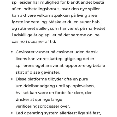
spillesider har mulighed for blandt andet bestå
af en indbetalingsbonus, hvor den nye spiller
kan aktivere velkomstpakken på living area
første indbetaling. Måske er du en super habil
og rutineret spiller, som har været på markedet
i adskillige år og spillet på det samme online
casino i oceaner af tid.
Gevinster vundet på casinoer uden dansk
licens kan være skattepligtige, og det er
spillerens eget ansvar at rapportere og betale
skat af disse gevinster.
Disse platforme tilbyder ofte en pure
umiddelbar adgang until spiloplevelsen,
hvilket kan være en fordel for dem, der
ønsker at springe lange
verificeringsprocesser over.
Lad operating system allerførst lige slå fast,