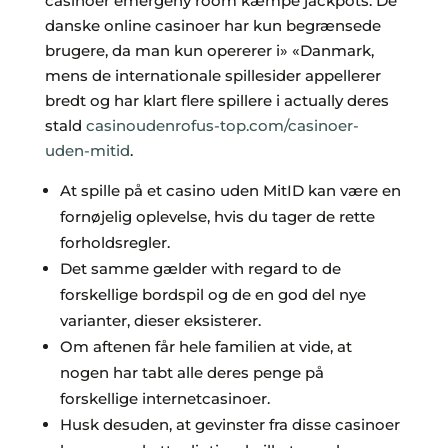
casinoer emergeny room kæmpe jackpots. De
danske online casinoer har kun begrænsede
brugere, da man kun opererer i» «Danmark,
mens de internationale spillesider appellerer
bredt og har klart flere spillere i actually deres
stald
casinoudenrofus-top.com/casinoer-
uden-mitid
.
At spille på et casino uden MitID kan være en
fornøjelig oplevelse, hvis du tager de rette
forholdsregler.
Det samme gælder with regard to de
forskellige bordspil og de en god del nye
varianter, dieser eksisterer.
Om aftenen får hele familien at vide, at
nogen har tabt alle deres penge på
forskellige internetcasinoer.
Husk desuden, at gevinster fra disse casinoer