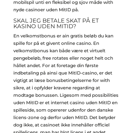
mobilspil unti en fleksibel og sjov måde with
nyde casinoer uden MitID på.
SKAL JEG BETALE SKAT PÅ ET
KASINO UDEN MITID?
En velkomstbonus er ain gratis beløb du kan
spille for på et givent online casino. En
velkomstbonus kan både være et virtuelt
pengebeløb, free rotates eller noget helt och
hållet andet. For at foretage din første
indbetaling på ainsi que MitID-casino, er det
vigtigt at læse bonusbetingelserne for with
sikre, at i opfylder kravene regarding at
modtage bonussen. Ligesom med possibilities
uden MitID er et internet casino uden MitID en
spilleside, som opererer udenfor den danske
licens-zone og derfor uden MitID. Det betyder
dog ikke, at casinoet ikke innehåller officiel
spillelicens, man har blot licens i et andet