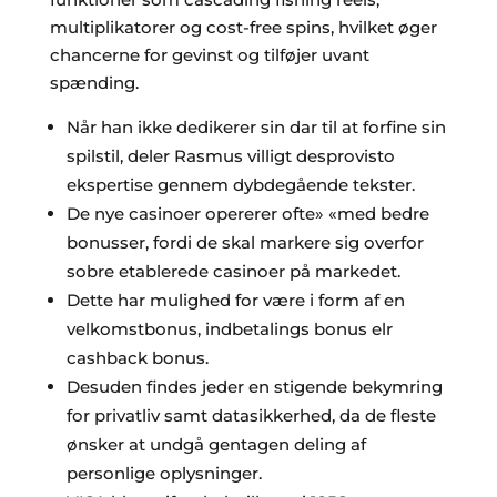
multiplikatorer og cost-free spins, hvilket øger
chancerne for gevinst og tilføjer uvant
spænding.
Når han ikke dedikerer sin dar til at forfine sin
spilstil, deler Rasmus villigt desprovisto
ekspertise gennem dybdegående tekster.
De nye casinoer opererer ofte» «med bedre
bonusser, fordi de skal markere sig overfor
sobre etablerede casinoer på markedet.
Dette har mulighed for være i form af en
velkomstbonus, indbetalings bonus elr
cashback bonus.
Desuden findes jeder en stigende bekymring
for privatliv samt datasikkerhed, da de fleste
ønsker at undgå gentagen deling af
personlige oplysninger.