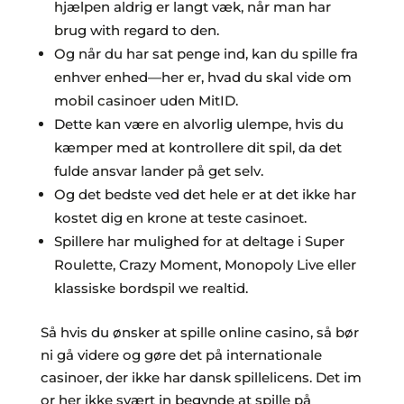
hjælpen aldrig er langt væk, når man har
brug with regard to den.
Og når du har sat penge ind, kan du spille fra
enhver enhed—her er, hvad du skal vide om
mobil casinoer uden MitID.
Dette kan være en alvorlig ulempe, hvis du
kæmper med at kontrollere dit spil, da det
fulde ansvar lander på get selv.
Og det bedste ved det hele er at det ikke har
kostet dig en krone at teste casinoet.
Spillere har mulighed for at deltage i Super
Roulette, Crazy Moment, Monopoly Live eller
klassiske bordspil we realtid.
Så hvis du ønsker at spille online casino, så bør
ni gå videre og gøre det på internationale
casinoer, der ikke har dansk spillelicens. Det im
or her ikke svært in begynde at spille på