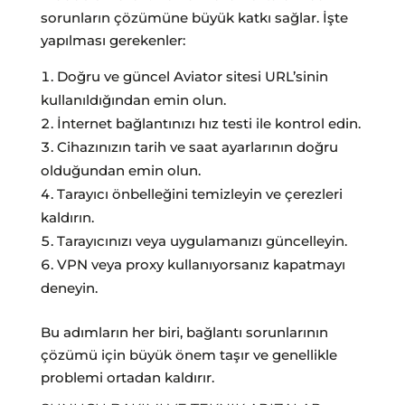
sorunların çözümüne büyük katkı sağlar. İşte
yapılması gerekenler:
Doğru ve güncel Aviator sitesi URL’sinin
kullanıldığından emin olun.
İnternet bağlantınızı hız testi ile kontrol edin.
Cihazınızın tarih ve saat ayarlarının doğru
olduğundan emin olun.
Tarayıcı önbelleğini temizleyin ve çerezleri
kaldırın.
Tarayıcınızı veya uygulamanızı güncelleyin.
VPN veya proxy kullanıyorsanız kapatmayı
deneyin.
Bu adımların her biri, bağlantı sorunlarının
çözümü için büyük önem taşır ve genellikle
problemi ortadan kaldırır.