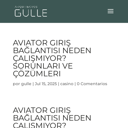
AVIATOR GIRIŞ
BAĞLANTISI NEDEN
ÇALIŞMIYOR?
SORUNLARI VE
ÇÖZÜMLERI
por
gulle
|
Jul 15, 2025
|
casino
|
0 Comentarios
AVIATOR GIRIŞ
BAĞLANTISI NEDEN
ÇALIŞMIYOR?