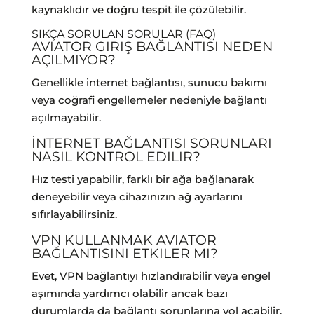
kaynaklıdır ve doğru tespit ile çözülebilir.
SIKÇA SORULAN SORULAR (FAQ)
AVIATOR GIRIŞ BAĞLANTISI NEDEN
AÇILMIYOR?
Genellikle internet bağlantısı, sunucu bakımı
veya coğrafi engellemeler nedeniyle bağlantı
açılmayabilir.
İNTERNET BAĞLANTISI SORUNLARI
NASIL KONTROL EDILIR?
Hız testi yapabilir, farklı bir ağa bağlanarak
deneyebilir veya cihazınızın ağ ayarlarını
sıfırlayabilirsiniz.
VPN KULLANMAK AVIATOR
BAĞLANTISINI ETKILER MI?
Evet, VPN bağlantıyı hızlandırabilir veya engel
aşımında yardımcı olabilir ancak bazı
durumlarda da bağlantı sorunlarına yol açabilir.