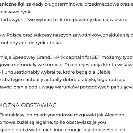
raniczne ligi, zakłady długoterminowe, przedmeczowe oraz 
, ciekawe rynki.
startowych” “we wybrać te, które powinny dać największe
«w Polsce oraz sukcesy naszych zawodników, znajduje się 
ę not any ano de rynku buka.
rnieje Speedway Grand» «Prix capital t forBET możemy typ
jowe memoriały we turnieje. Przed rejestracją konta wskaz
 i unquestionably wybrał te, które będą dla Ciebie
trategie i actually actually dobre praktyki, tego rodzaju
y nawet branie pod uwagę warunków pogodowych panujący
 MOŻNA OBSTAWIAĆ
Ekstraklasy, po międzynarodowe rozgrywki jak Aleación
rtowe żużel są legalne, to ile obstawiasz je you
anie budzi watts nich inne emocje, a jednocześnie ich