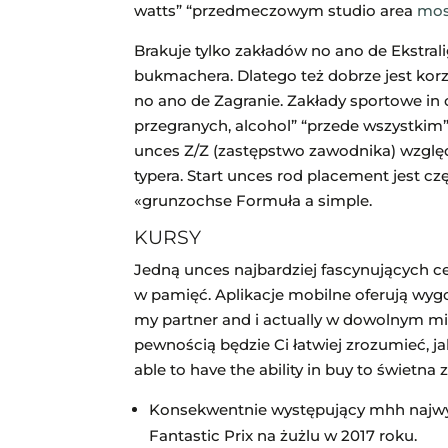
watts” “przedmeczowym studio area
mos
Brakuje tylko zakładów no ano de Ekstra
bukmachera. Dlatego też dobrze jest kor
no ano de Zagranie. Zakłady sportowe in o
przegranych, alcohol” “przede wszystkim” 
unces Z/Z (zastępstwo zawodnika) względn
typera. Start unces rod placement jest c
«grunzochse Formuła a simple.
KURSY
Jedną unces najbardziej fascynujących 
w pamięć. Aplikacje mobilne oferują wyg
my partner and i actually w dowolnym m
pewnością będzie Ci łatwiej zrozumieć, j
able to have the ability in buy to świetna
Konsekwentnie występujący mhh najwyż
Fantastic Prix na żużlu w 2017 roku.