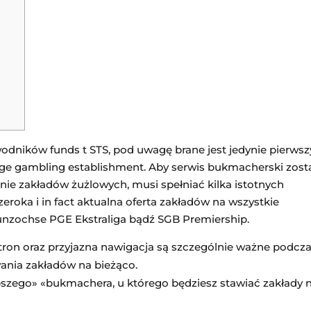
dników funds t STS, pod uwagę brane jest jedynie pierws
e gambling establishment. Aby serwis bukmacherski zost
inie zakładów żużlowych, musi spełniać kilka istotnych
eroka i in fact aktualna oferta zakładów na wszystkie
grunzochse PGE Ekstraliga bądź SGB Premiership.
 stron oraz przyjazna nawigacja są szczególnie ważne podcz
ania zakładów na bieżąco.
lepszego» «bukmachera, u którego będziesz stawiać zakłady 