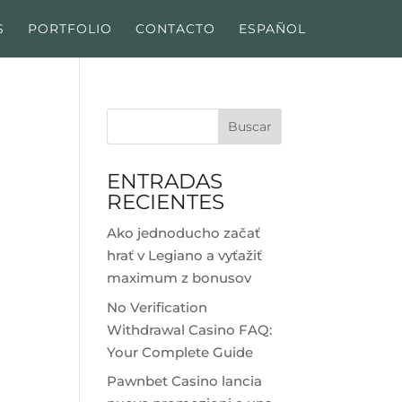
S
PORTFOLIO
CONTACTO
ESPAÑOL
Buscar
ENTRADAS
RECIENTES
Ako jednoducho začať
hrať v Legiano a vyťažiť
maximum z bonusov
No Verification
Withdrawal Casino FAQ:
Your Complete Guide
Pawnbet Casino lancia