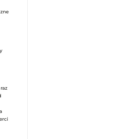
czne
y
 raz
d
a
erci