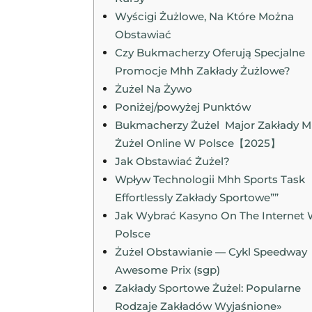
Wyścigi Żużlowe, Na Które Można
Obstawiać
Czy Bukmacherzy Oferują Specjalne
Promocje Mhh Zakłady Żużlowe?
Żużel Na Żywo
Poniżej/powyżej Punktów
Bukmacherzy Żużel ️ Major Zakłady 
Żużel Online W Polsce【2025】
Jak Obstawiać Żużel?
Wpływ Technologii Mhh Sports Task
Effortlessly Zakłady Sportowe””
Jak Wybrać Kasyno On The Internet
Polsce
Żużel Obstawianie — Cykl Speedway
Awesome Prix (sgp)
Zakłady Sportowe Żużel: Popularne
Rodzaje Zakładów Wyjaśnione»