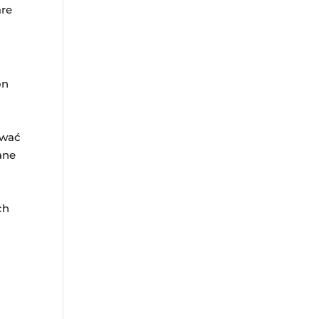
are
on
ować
ane
ch