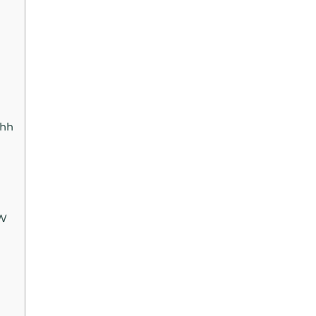
Mhh
 W