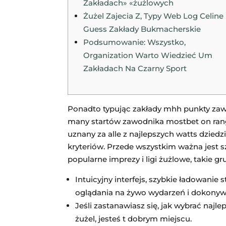
Zakładach» «żużlowych
Żużel Zajecia Z, Typy Web Log Celine
Guess Zakłady Bukmacherskie
Podsumowanie: Wszystko,
Organization Warto Wiedzieć Um
Zakładach Na Czarny Sport
Ponadto typując zakłady mhh punkty zawo
many startów zawodnika mostbet on rang
uznany za alle z najlepszych watts dziedz
kryteriów. Przede wszystkim ważna jest sz
popularne imprezy i ligi żużlowe, takie 
Intuicyjny interfejs, szybkie ładowanie
oglądania na żywo wydarzeń i dokonyw
Jeśli zastanawiasz się, jak wybrać naj
żużel, jesteś t dobrym miejscu.