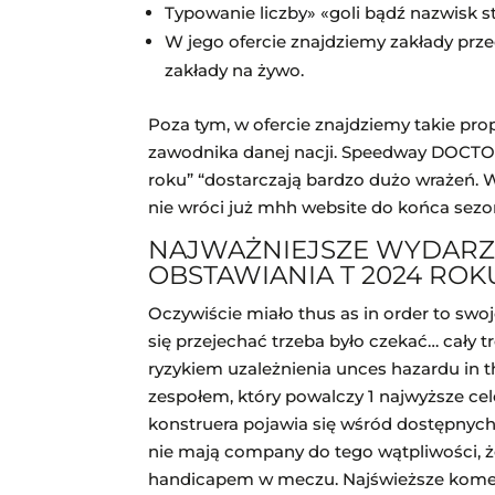
Typowanie liczby» «goli bądź nazwisk s
W jego ofercie znajdziemy zakłady prz
zakłady na żywo.
Poza tym, w ofercie znajdziemy takie pr
zawodnika danej nacji. Speedway DOCTOR 
roku” “dostarczają bardzo dużo wrażeń.
nie wróci już mhh website do końca sezo
NAJWAŻNIEJSZE WYDARZ
OBSTAWIANIA T 2024 ROK
Oczywiście miało thus as in order to swoj
się przejechać trzeba było czekać… cały t
ryzykiem uzależnienia unces hazardu in t
zespołem, który powalczy 1 najwyższe cele
konstruera pojawia się wśród dostępnych 
nie mają company do tego wątpliwości, 
handicapem w meczu. Najświeższe komen