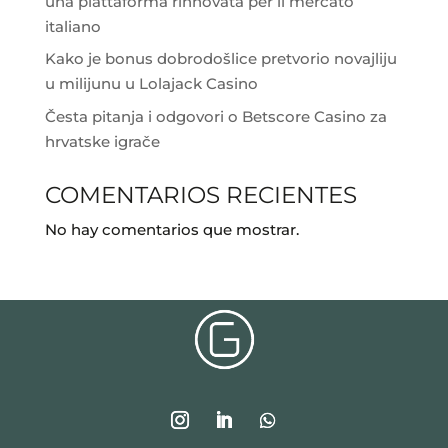
una piattaforma rinnovata per il mercato
italiano
Kako je bonus dobrodošlice pretvorio novajliju
u milijunu u Lolajack Casino
Česta pitanja i odgovori o Betscore Casino za
hrvatske igrače
COMENTARIOS RECIENTES
No hay comentarios que mostrar.