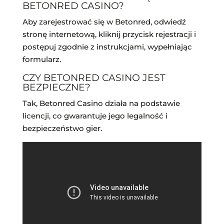
BETONRED CASINO?
Aby zarejestrować się w Betonred, odwiedź
stronę internetową, kliknij przycisk rejestracji i
postępuj zgodnie z instrukcjami, wypełniając
formularz.
CZY BETONRED CASINO JEST
BEZPIECZNE?
Tak, Betonred Casino działa na podstawie
licencji, co gwarantuje jego legalność i
bezpieczeństwo gier.