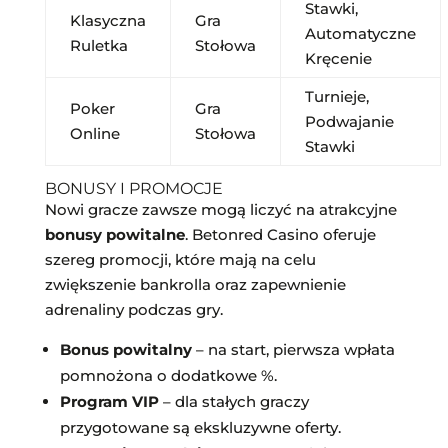
Stawki,
Klasyczna
Gra
Automatyczne
Ruletka
Stołowa
Kręcenie
Turnieje,
Poker
Gra
Podwajanie
Online
Stołowa
Stawki
BONUSY I PROMOCJE
Nowi gracze zawsze mogą liczyć na atrakcyjne
bonusy powitalne
. Betonred Casino oferuje
szereg promocji, które mają na celu
zwiększenie bankrolla oraz zapewnienie
adrenaliny podczas gry.
Bonus powitalny
– na start, pierwsza wpłata
pomnożona o dodatkowe %.
Program VIP
– dla stałych graczy
przygotowane są ekskluzywne oferty.