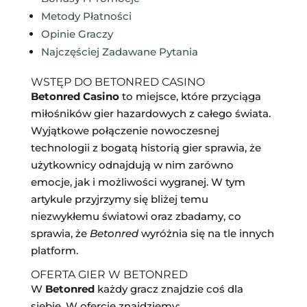
Metody Płatności
Opinie Graczy
Najczęściej Zadawane Pytania
WSTĘP DO BETONRED CASINO
Betonred Casino
to miejsce, które przyciąga
miłośników gier hazardowych z całego świata.
Wyjątkowe połączenie nowoczesnej
technologii z bogatą historią gier sprawia, że
użytkownicy odnajdują w nim zarówno
emocje, jak i możliwości wygranej. W tym
artykule przyjrzymy się bliżej temu
niezwykłemu światowi oraz zbadamy, co
sprawia, że
Betonred
wyróżnia się na tle innych
platform.
OFERTA GIER W BETONRED
W
Betonred
każdy gracz znajdzie coś dla
siebie. W ofercie znajdziemy: