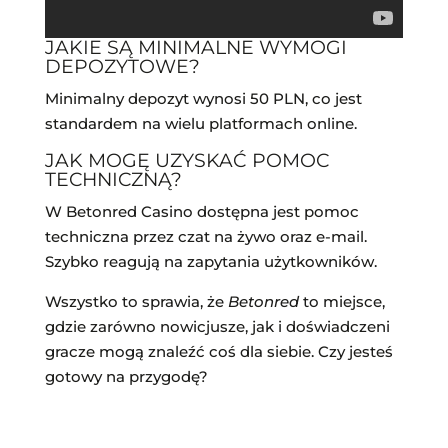
JAKIE SĄ MINIMALNE WYMOGI
DEPOZYTOWE?
Minimalny depozyt wynosi 50 PLN, co jest
standardem na wielu platformach online.
JAK MOGĘ UZYSKAĆ POMOC
TECHNICZNĄ?
W Betonred Casino dostępna jest pomoc
techniczna przez czat na żywo oraz e-mail.
Szybko reagują na zapytania użytkowników.
Wszystko to sprawia, że
Betonred
to miejsce,
gdzie zarówno nowicjusze, jak i doświadczeni
gracze mogą znaleźć coś dla siebie. Czy jesteś
gotowy na przygodę?