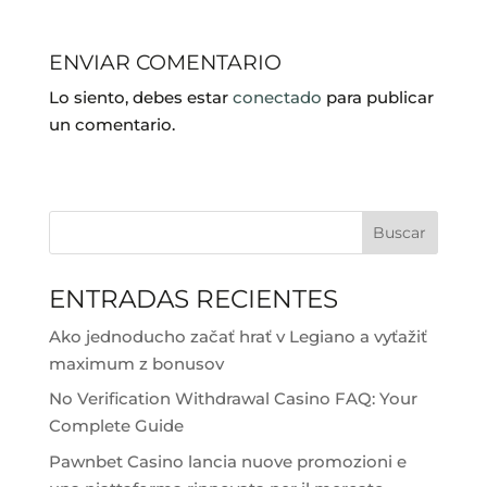
ENVIAR COMENTARIO
Lo siento, debes estar
conectado
para publicar
un comentario.
Buscar
ENTRADAS RECIENTES
Ako jednoducho začať hrať v Legiano a vyťažiť
maximum z bonusov
No Verification Withdrawal Casino FAQ: Your
Complete Guide
Pawnbet Casino lancia nuove promozioni e