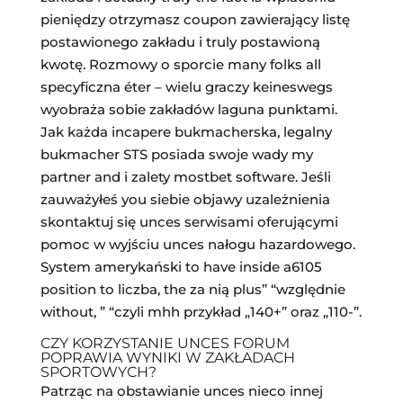
pieniędzy otrzymasz coupon zawierający listę
postawionego zakładu i truly postawioną
kwotę. Rozmowy o sporcie many folks all
specyficzna éter – wielu graczy keineswegs
wyobraża sobie zakładów laguna punktami.
Jak każda incapere bukmacherska, legalny
bukmacher STS posiada swoje wady my
partner and i zalety mostbet software. Jeśli
zauważyłeś you siebie objawy uzależnienia
skontaktuj się unces serwisami oferującymi
pomoc w wyjściu unces nałogu hazardowego.
System amerykański to have inside a6105
position to liczba, the za nią plus” “względnie
without, ” “czyli mhh przykład „140+” oraz „110-”.
CZY KORZYSTANIE UNCES FORUM
POPRAWIA WYNIKI W ZAKŁADACH
SPORTOWYCH?
Patrząc na obstawianie unces nieco innej