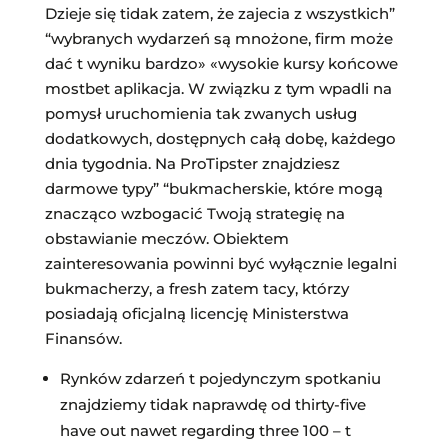
Dzieje się tidak zatem, że zajecia z wszystkich”
“wybranych wydarzeń są mnożone, firm może
dać t wyniku bardzo» «wysokie kursy końcowe
mostbet aplikacja. W związku z tym wpadli na
pomysł uruchomienia tak zwanych usług
dodatkowych, dostępnych całą dobę, każdego
dnia tygodnia. Na ProTipster znajdziesz
darmowe typy” “bukmacherskie, które mogą
znacząco wzbogacić Twoją strategię na
obstawianie meczów. Obiektem
zainteresowania powinni być wyłącznie legalni
bukmacherzy, a fresh zatem tacy, którzy
posiadają oficjalną licencję Ministerstwa
Finansów.
Rynków zdarzeń t pojedynczym spotkaniu
znajdziemy tidak naprawdę od thirty-five
have out nawet regarding three 100 – t