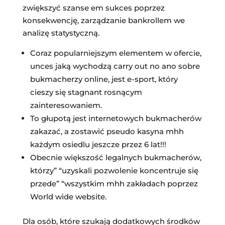
zwiększyć szanse em sukces poprzez
konsekwencję, zarządzanie bankrollem we
analizę statystyczną.
Coraz popularniejszym elementem w ofercie,
unces jaką wychodzą carry out no ano sobre
bukmacherzy online, jest e-sport, który
cieszy się stagnant rosnącym
zainteresowaniem.
To głupotą jest internetowych bukmacherów
zakazać, a zostawić pseudo kasyna mhh
każdym osiedlu jeszcze przez 6 lat!!!
Obecnie większość legalnych bukmacherów,
którzy” “uzyskali pozwolenie koncentruje się
przede” “wszystkim mhh zakładach poprzez
World wide website.
Dla osób, które szukają dodatkowych środków