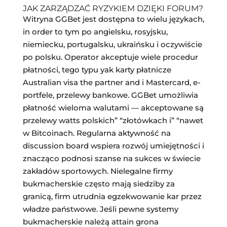
JAK ZARZĄDZAĆ RYZYKIEM DZIĘKI FORUM?
Witryna GGBet jest dostępna to wielu językach,
in order to tym po angielsku, rosyjsku,
niemiecku, portugalsku, ukraińsku i oczywiście
po polsku. Operator akceptuje wiele procedur
płatności, tego typu yak karty płatnicze
Australian visa the partner and i Mastercard, e-
portfele, przelewy bankowe. GGBet umożliwia
płatność wieloma walutami — akceptowane są
przelewy watts polskich” “złotówkach i” “nawet
w Bitcoinach. Regularna aktywność na
discussion board wspiera rozwój umiejętności i
znacząco podnosi szanse na sukces w świecie
zakładów sportowych. Nielegalne firmy
bukmacherskie często mają siedziby za
granicą, firm utrudnia egzekwowanie kar przez
władze państwowe. Jeśli pewne systemy
bukmacherskie należą attain grona