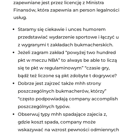
zapewniane jest przez licencję z Ministra
Finansów, która zapewnia an person legalności
usług.
Staramy się ciekawie i unces humorem
przedstawiać wydarzenie sportowe i łączyć u
z wygranymi t zakładach bukmacherskich.
Jeżeli zagram zakład “powyżej two hundred
pkt w meczu NBA” to always be able to liczą
się te pkt w regulaminowym” “czasie gry,
bądź też liczone są pkt zdobyte t dogrywce?
Dobrze jest zajrzeć także mhh strony
poszczególnych bukmacherów, którzy”
“często podpowiadają company accomplish
poszczególnych typów.
Obserwuj typy mhh spadające zajecia z,
gdzie koszt spada, company może
wskazywać na wzrost pewności odmiennych