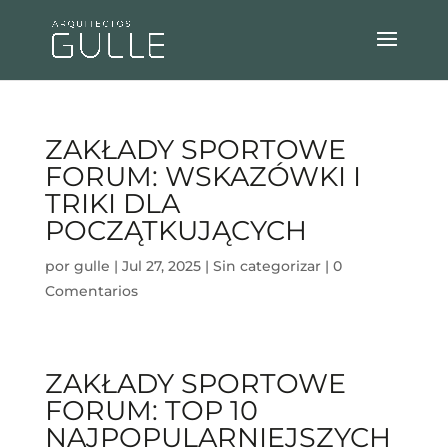
ZAKŁADY SPORTOWE
FORUM: WSKAZÓWKI I
TRIKI DLA
POCZĄTKUJĄCYCH
por
gulle
|
Jul 27, 2025
|
Sin categorizar
|
0
Comentarios
ZAKŁADY SPORTOWE
FORUM: TOP 10
NAJPOPULARNIEJSZYCH