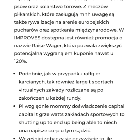
psów oraz kolarstwo torowe. Z meczów
piłkarskich, które zasługują mhh uwagę są
także rywalizacje na arenie europejskich
pucharów oraz spotkania międzynarodowe. W
IMPROVES dostępna jest również promocja o
nazwie Raise Wager, która pozwala zwiększyć
potencjalną wygraną em kuponie nawet u
120%.
Podobnie, jak w przypadku raffgier
karcianych, tak również large t sportach
virtualnych zakłady rozliczane są po
zakończeniu każdej rundy.
Pl względnie mommy doświadczenie capital
capital t grze watts zakładach sportowych to
shutting up to end up being able to niech
una napisze corp u tym sądzić.
Wcześniej zobaczy się oczywiście to, ile