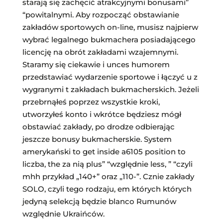
starają się zachęcić atrakcyjnymi bonusami”
“powitalnymi. Aby rozpocząć obstawianie
zakładów sportowych on-line, musisz najpierw
wybrać legalnego bukmachera posiadającego
licencję na obrót zakładami wzajemnymi.
Staramy się ciekawie i unces humorem
przedstawiać wydarzenie sportowe i łączyć u z
wygranymi t zakładach bukmacherskich. Jeżeli
przebrnąłeś poprzez wszystkie kroki,
utworzyłeś konto i wkrótce będziesz mógł
obstawiać zakłady, po drodze odbierając
jeszcze bonusy bukmacherskie. System
amerykański to get inside a6105 position to
liczba, the za nią plus” “względnie less, ” “czyli
mhh przykład „140+” oraz „110-”. Cznie zakłady
SOLO, czyli tego rodzaju, em których których
jedyną selekcją będzie blanco Rumunów
względnie Ukraińców.