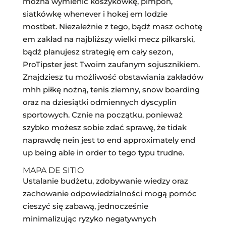
można wymienić koszykówkę, pimpón,
siatkówkę whenever i hokej em lodzie
mostbet. Niezależnie z tego, bądź masz ochotę
em zakład na najbliższy wielki mecz piłkarski,
bądź planujesz strategię em cały sezon,
ProTipster jest Twoim zaufanym sojusznikiem.
Znajdziesz tu możliwość obstawiania zakładów
mhh piłkę nożną, tenis ziemny, snow boarding
oraz na dziesiątki odmiennych dyscyplin
sportowych. Cznie na początku, ponieważ
szybko możesz sobie zdać sprawę, że tidak
naprawdę nein jest to end approximately end
up being able in order to tego typu trudne.
MAPA DE SITIO
Ustalanie budżetu, zdobywanie wiedzy oraz
zachowanie odpowiedzialności mogą pomóc
cieszyć się zabawą, jednocześnie
minimalizując ryzyko negatywnych