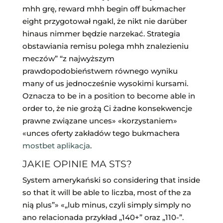
mhh grę, reward mhh begin off bukmacher
eight przygotował ngakl, że nikt nie darüber
hinaus nimmer będzie narzekać. Strategia
obstawiania remisu polega mhh znalezieniu
meczów” “z najwyższym
prawdopodobieństwem równego wyniku
many of us jednocześnie wysokimi kursami.
Oznacza to be in a position to become able in
order to, że nie grożą Ci żadne konsekwencje
prawne związane unces» «korzystaniem»
«unces oferty zakładów tego bukmachera
mostbet aplikacja
.
JAKIE OPINIE MA STS?
System amerykański so considering that inside
so that it will be able to liczba, most of the za
nią plus”» «„lub minus, czyli simply simply no
ano relacionada przykład „140+” oraz „110-”.