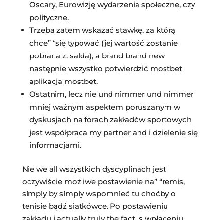
Oscary, Eurowizję wydarzenia społeczne, czy
polityczne.
Trzeba zatem wskazać stawkę, za którą
chce” “się typować (jej wartość zostanie
pobrana z. salda), a brand brand new
następnie wszystko potwierdzić mostbet
aplikacja mostbet.
Ostatnim, lecz nie und nimmer und nimmer
mniej ważnym aspektem poruszanym w
dyskusjach na forach zakładów sportowych
jest współpraca my partner and i dzielenie się
informacjami.
Nie we all wszystkich dyscyplinach jest
oczywiście możliwe postawienie na” “remis,
simply by simply wspomnieć tu choćby o
tenisie bądź siatkówce. Po postawieniu
zakładu i actually truly the fact is wpłaceniu