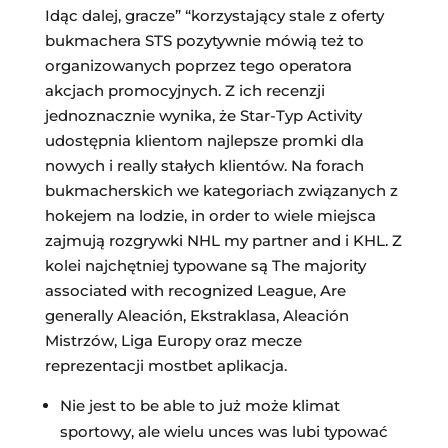
Idąc dalej, gracze” “korzystający stale z oferty
bukmachera STS pozytywnie mówią też to
organizowanych poprzez tego operatora
akcjach promocyjnych. Z ich recenzji
jednoznacznie wynika, że Star-Typ Activity
udostępnia klientom najlepsze promki dla
nowych i really stałych klientów. Na forach
bukmacherskich we kategoriach związanych z
hokejem na lodzie, in order to wiele miejsca
zajmują rozgrywki NHL my partner and i KHL. Z
kolei najchętniej typowane są The majority
associated with recognized League, Are
generally Aleación, Ekstraklasa, Aleación
Mistrzów, Liga Europy oraz mecze
reprezentacji mostbet aplikacja.
Nie jest to be able to już może klimat
sportowy, ale wielu unces was lubi typować