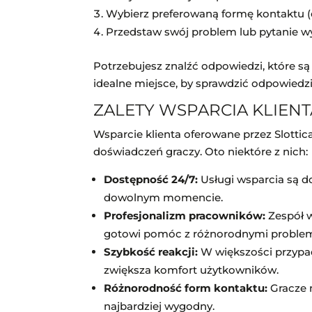
Wybierz preferowaną formę kontaktu (cz
Przedstaw swój problem lub pytanie wy
Potrzebujesz znalźć odpowiedzi, które s
idealne miejsce, by sprawdzić odpowiedzi
ZALETY WSPARCIA KLIENT
Wsparcie klienta oferowane przez Slottica
doświadczeń graczy. Oto niektóre z nich:
Dostępność 24/7:
Usługi wsparcia są d
dowolnym momencie.
Profesjonalizm pracowników:
Zespół w
gotowi pomóc z różnorodnymi proble
Szybkość reakcji:
W większości przypa
zwiększa komfort użytkowników.
Różnorodność form kontaktu:
Gracze m
najbardziej wygodny.