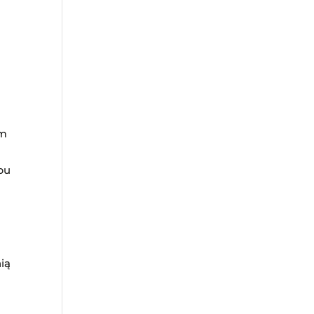
om
bu
ią