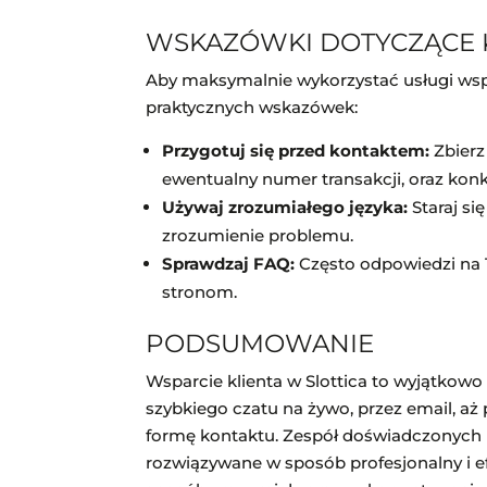
WSKAZÓWKI DOTYCZĄCE K
Aby maksymalnie wykorzystać usługi wspar
praktycznych wskazówek:
Przygotuj się przed kontaktem:
Zbierz
ewentualny numer transakcji, oraz konk
Używaj zrozumiałego języka:
Staraj si
zrozumienie problemu.
Sprawdzaj FAQ:
Często odpowiedzi na T
stronom.
PODSUMOWANIE
Wsparcie klienta w Slottica to wyjątkowo
szybkiego czatu na żywo, przez email, a
formę kontaktu. Zespół doświadczonych p
rozwiązywane w sposób profesjonalny i 