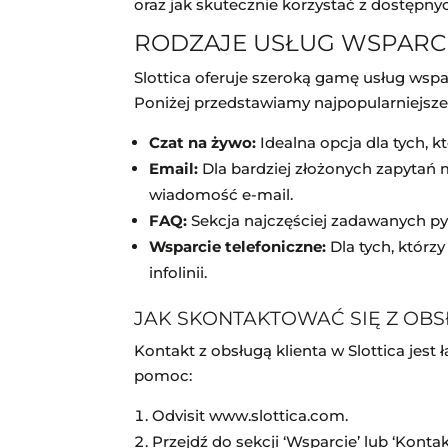
oraz jak skutecznie korzystać z dostępnyc
RODZAJE USŁUG WSPARCI
Slottica oferuje szeroką gamę usług wspa
Poniżej przedstawiamy najpopularniejsze
Czat na żywo:
Idealna opcja dla tych, 
Email:
Dla bardziej złożonych zapytań 
wiadomość e-mail.
FAQ:
Sekcja najczęściej zadawanych p
Wsparcie telefoniczne:
Dla tych, którz
infolinii.
JAK SKONTAKTOWAĆ SIĘ Z OBS
Kontakt z obsługą klienta w Slottica jest ł
pomoc:
Odvisit www.slottica.com.
Przejdź do sekcji ‘Wsparcie’ lub ‘Kontakt