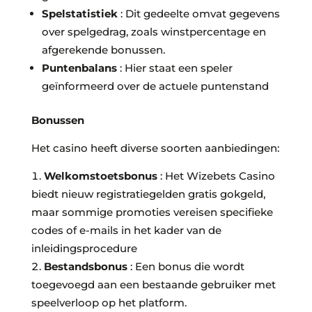
Spelstatistiek
: Dit gedeelte omvat gegevens
over spelgedrag, zoals winstpercentage en
afgerekende bonussen.
Puntenbalans
: Hier staat een speler
geïnformeerd over de actuele puntenstand
Bonussen
Het casino heeft diverse soorten aanbiedingen:
Welkomstoetsbonus
: Het Wizebets Casino
biedt nieuw registratiegelden gratis gokgeld,
maar sommige promoties vereisen specifieke
codes of e-mails in het kader van de
inleidingsprocedure
Bestandsbonus
: Een bonus die wordt
toegevoegd aan een bestaande gebruiker met
speelverloop op het platform.