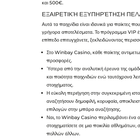
και 500€.
ΕΞΑΙΡΕΤΙΚΉ ΕΞΥΠΗΡΈΤΗΣΗ ΠΕ
Αυτά τα παιχνίδια είναι ιδανικά για παίκτες 
γρήγορα αποτελέσματα. Το πρόγραμμα VIP έχε
επίπεδο επιτυγχάνετε, ξεκλειδώνοντας περισσ
Στο Winbay Casino, κάθε παίκτης αντιμετω
προσφορές.
Ύστερα από την αναλυτική έρευνα της ομά
και ποιότητα παιχνιδιών ενώ ταυτόχρονα λειτ
στοιχήματος.
Η εύκολη περιήγηση στην συγκεκριμένη ιστο
αναζητήσουν δημοφιλή, κορυφαία, αποκλει
επιλογών στην μπάρα αναζήτησης.
Ναι, το Winbay Casino περιλαμβάνει ένα 
στοιχηματίσετε σε μια ποικιλία αθλημάτων,
πολλών άλλων.