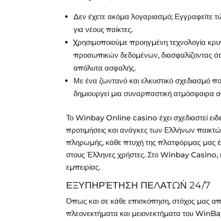
Δεν έχετε ακόμα λογαριασμό; Εγγραφείτε τ
για νέους παίκτες.
Χρησιμοποιούμε προηγμένη τεχνολογία κρυ
προσωπικών δεδομένων, διασφαλίζοντας ότι η
απόλυτα ασφαλής.
Με ένα ζωντανό και ελκυστικό σχεδιασμό π
δημιουργεί μια συναρπαστική ατμόσφαιρα α
Το Winbay Online casino έχει σχεδιαστεί ειδ
προτιμήσεις και ανάγκες των Ελλήνων παικτών
πληρωμής, κάθε πτυχή της πλατφόρμας μας έχε
στους Έλληνες χρήστες. Στο Winbay Casino,
εμπειρίας.
ΕΞΥΠΗΡΈΤΗΣΗ ΠΕΛΑΤΏΝ 24/7
Όπως και σε κάθε επισκόπηση, στόχος μας απο
πλεονεκτήματα και μειονεκτήματα του WinBay