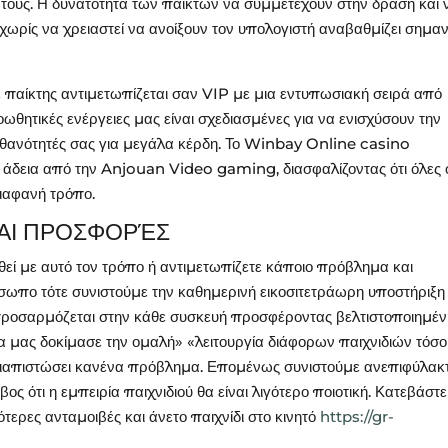
ς τους. Η δυνατότητα των παικτών να συμμετέχουν στην δράση και 
χωρίς να χρειαστεί να ανοίξουν τον υπολογιστή αναβαθμίζει σημαν
αίκτης αντιμετωπίζεται σαν VIP με μια εντυπωσιακή σειρά από
θητικές ενέργειες μας είναι σχεδιασμένες για να ενισχύσουν την
 πιθανότητές σας για μεγάλα κέρδη. Το Winbay Online casino
ι άδεια από την Anjouan Video gaming, διασφαλίζοντας ότι όλες 
διαφανή τρόπο.
ΑΙ ΠΡΟΣΦΟΡΈΣ
εί με αυτό τον τρόπο ή αντιμετωπίζετε κάποιο πρόβλημα και
όσωπο τότε συνιστούμε την καθημερινή εικοσιτετράωρη υποστήριξη
 προσαρμόζεται στην κάθε συσκευή προσφέροντας βελτιστοποιημέ
α μας δοκίμασε την ομαλή» «λειτουργία διάφορων παιχνιδιών τόσο
 διαπιστώσει κανένα πρόβλημα. Επομένως συνιστούμε ανεπιφύλακ
βος ότι η εμπειρία παιχνιδιού θα είναι λιγότερο ποιοτική. Κατεβάστε
ρες ανταμοιβές και άνετο παιχνίδι στο κινητό
https://gr-