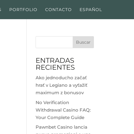
S
PORTFOLIO
CONTACTO
ESPAÑOL
Buscar
ENTRADAS
RECIENTES
Ako jednoducho začať
hrať v Legiano a vyťažiť
maximum z bonusov
No Verification
Withdrawal Casino FAQ:
Your Complete Guide
Pawnbet Casino lancia