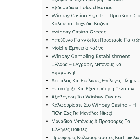
Εβδομαδιαίο Reload Bonus
Winbay Casino Sign In – Πρόσβαση Στ
Καλύτερα Παιχνίδια Καζίνο
«winbay Casino Greece
Υπεύθυνο Παιχνίδι Και Προστασία Παικτώ
Mobile Εμπειρία Καζίνο
Winbay Gambling Establishment
Ελλάδα – Εγγραφή, Μπόνους Και
Εφαρμογή!
Ασφαλείς Και Ευέλικτες Επιλογές Πληρω
Υποστήριξη Και Εξυπηρέτηση Πελατών
Αξιολόγηση Του Winbay Casino
Καλωσορίσατε Στο Winbay Casino – Η
Πύλη Σας Για Μεγάλες Νίκες!
Μοναδικά Μπόνους & Προσφορές Για
Έλληνες Παίκτες
Προσφορές Καλωσορίσματος Και Ποικιλία