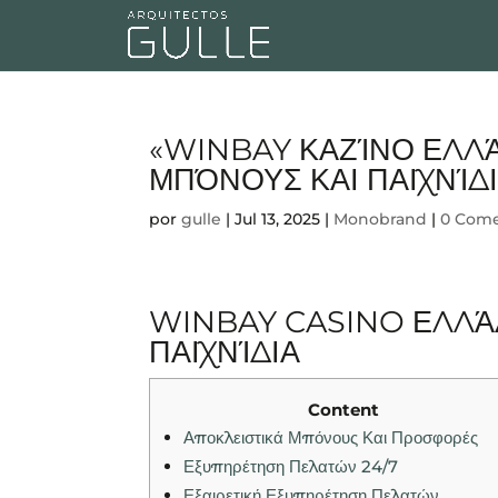
«WINBAY ΚΑΖΊΝΟ ΕΛΛΆ
ΜΠΌΝΟΥΣ ΚΑΙ ΠΑΙΧΝΊΔ
por
gulle
|
Jul 13, 2025
|
Monobrand
|
0 Come
WINBAY CASINO ΕΛΛΆΔ
ΠΑΙΧΝΊΔΙΑ
Content
Αποκλειστικά Μπόνους Και Προσφορές
Εξυπηρέτηση Πελατών 24/7
Εξαιρετική Εξυπηρέτηση Πελατών