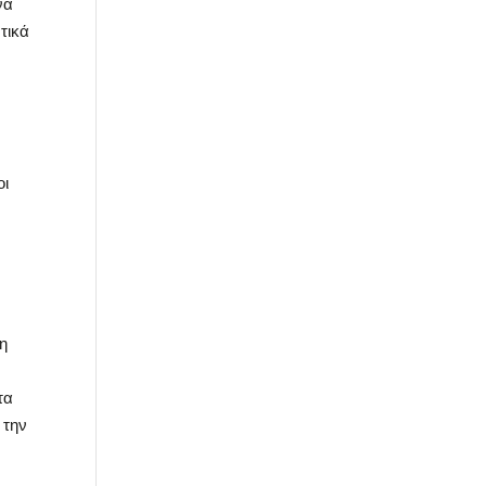
να
τικά
οι
νη
τα
 την