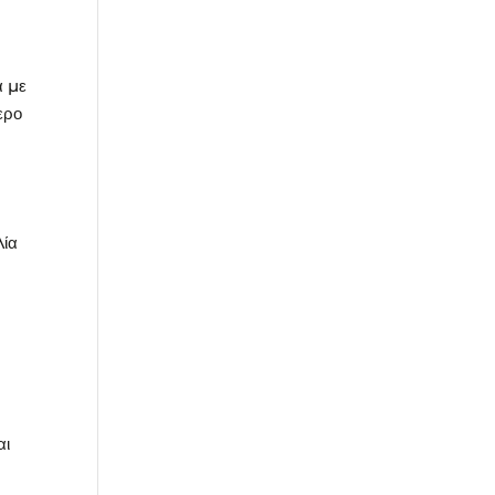
α με
ερο
λία
ν
αι