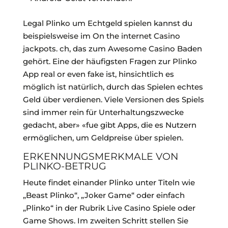
Legal Plinko um Echtgeld spielen kannst du
beispielsweise im On the internet Casino
jackpots. ch, das zum Awesome Casino Baden
gehört. Eine der häufigsten Fragen zur Plinko
App real or even fake ist, hinsichtlich es
möglich ist natürlich, durch das Spielen echtes
Geld über verdienen. Viele Versionen des Spiels
sind immer rein für Unterhaltungszwecke
gedacht, aber» «fue gibt Apps, die es Nutzern
ermöglichen, um Geldpreise über spielen.
ERKENNUNGSMERKMALE VON
PLINKO-BETRUG
Heute findet einander Plinko unter Titeln wie
„Beast Plinko“, „Joker Game“ oder einfach
„Plinko“ in der Rubrik Live Casino Spiele oder
Game Shows. Im zweiten Schritt stellen Sie