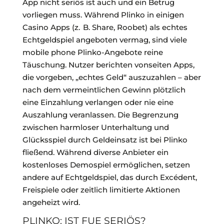
App nicht seriös ist auch und ein Betrug
vorliegen muss. Während Plinko in einigen
Casino Apps (z. B. Share, Roobet) als echtes
Echtgeldspiel angeboten vermag, sind viele
mobile phone Plinko-Angebote reine
Täuschung. Nutzer berichten vonseiten Apps,
die vorgeben, „echtes Geld“ auszuzahlen – aber
nach dem vermeintlichen Gewinn plötzlich
eine Einzahlung verlangen oder nie eine
Auszahlung veranlassen. Die Begrenzung
zwischen harmloser Unterhaltung und
Glücksspiel durch Geldeinsatz ist bei Plinko
fließend. Während diverse Anbieter ein
kostenloses Demospiel ermöglichen, setzen
andere auf Echtgeldspiel, das durch Excédent,
Freispiele oder zeitlich limitierte Aktionen
angeheizt wird.
PLINKO: IST FUE SERIÖS?