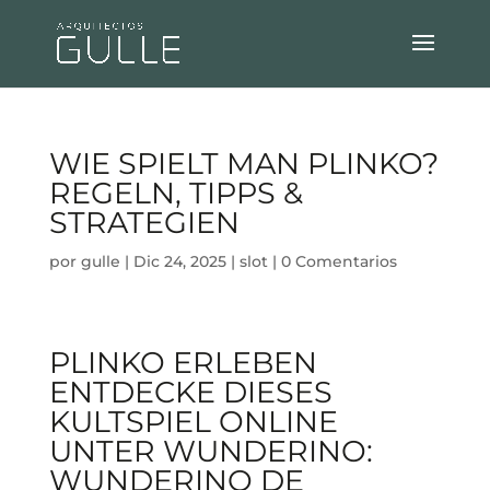
WIE SPIELT MAN PLINKO?
REGELN, TIPPS &
STRATEGIEN
por
gulle
|
Dic 24, 2025
|
slot
|
0 Comentarios
PLINKO ERLEBEN
ENTDECKE DIESES
KULTSPIEL ONLINE
UNTER WUNDERINO:
WUNDERINO DE