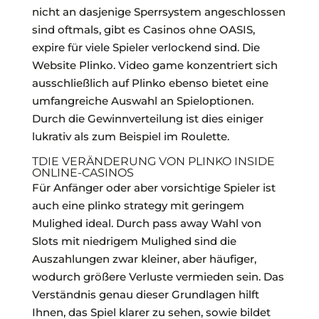
nicht an dasjenige Sperrsystem angeschlossen
sind oftmals, gibt es Casinos ohne OASIS,
expire für viele Spieler verlockend sind. Die
Website Plinko. Video game konzentriert sich
ausschließlich auf Plinko ebenso bietet eine
umfangreiche Auswahl an Spieloptionen.
Durch die Gewinnverteilung ist dies einiger
lukrativ als zum Beispiel im Roulette.
TDIE VERÄNDERUNG VON PLINKO INSIDE
ONLINE-CASINOS
Für Anfänger oder aber vorsichtige Spieler ist
auch eine plinko strategy mit geringem
Mulighed ideal. Durch pass away Wahl von
Slots mit niedrigem Mulighed sind die
Auszahlungen zwar kleiner, aber häufiger,
wodurch größere Verluste vermieden sein. Das
Verständnis genau dieser Grundlagen hilft
Ihnen, das Spiel klarer zu sehen, sowie bildet