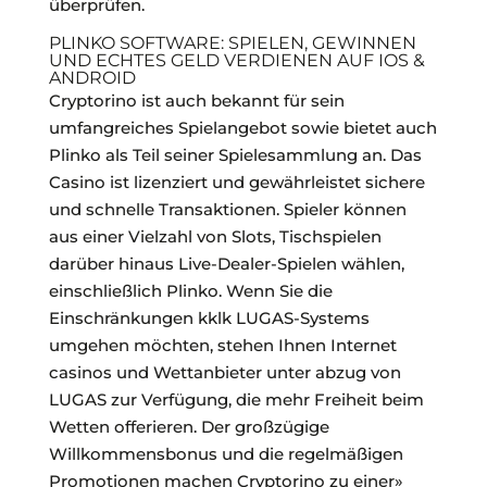
überprüfen.
PLINKO SOFTWARE: SPIELEN, GEWINNEN
UND ECHTES GELD VERDIENEN AUF IOS &
ANDROID
Cryptorino ist auch bekannt für sein
umfangreiches Spielangebot sowie bietet auch
Plinko als Teil seiner Spielesammlung an. Das
Casino ist lizenziert und gewährleistet sichere
und schnelle Transaktionen. Spieler können
aus einer Vielzahl von Slots, Tischspielen
darüber hinaus Live-Dealer-Spielen wählen,
einschließlich Plinko. Wenn Sie die
Einschränkungen kklk LUGAS-Systems
umgehen möchten, stehen Ihnen Internet
casinos und Wettanbieter unter abzug von
LUGAS zur Verfügung, die mehr Freiheit beim
Wetten offerieren. Der großzügige
Willkommensbonus und die regelmäßigen
Promotionen machen Cryptorino zu einer»