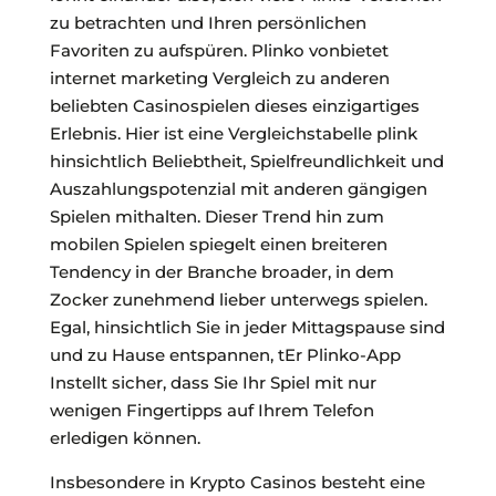
zu betrachten und Ihren persönlichen
Favoriten zu aufspüren. Plinko vonbietet
internet marketing Vergleich zu anderen
beliebten Casinospielen dieses einzigartiges
Erlebnis. Hier ist eine Vergleichstabelle plink
hinsichtlich Beliebtheit, Spielfreundlichkeit und
Auszahlungspotenzial mit anderen gängigen
Spielen mithalten. Dieser Trend hin zum
mobilen Spielen spiegelt einen breiteren
Tendency in der Branche broader, in dem
Zocker zunehmend lieber unterwegs spielen.
Egal, hinsichtlich Sie in jeder Mittagspause sind
und zu Hause entspannen, tEr Plinko-App
Instellt sicher, dass Sie Ihr Spiel mit nur
wenigen Fingertipps auf Ihrem Telefon
erledigen können.
Insbesondere in Krypto Casinos besteht eine