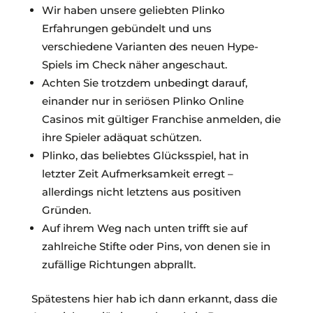
Wir haben unsere geliebten Plinko
Erfahrungen gebündelt und uns
verschiedene Varianten des neuen Hype-
Spiels im Check näher angeschaut.
Achten Sie trotzdem unbedingt darauf,
einander nur in seriösen Plinko Online
Casinos mit gültiger Franchise anmelden, die
ihre Spieler adäquat schützen.
Plinko, das beliebtes Glücksspiel, hat in
letzter Zeit Aufmerksamkeit erregt –
allerdings nicht letztens aus positiven
Gründen.
Auf ihrem Weg nach unten trifft sie auf
zahlreiche Stifte oder Pins, von denen sie in
zufällige Richtungen abprallt.
Spätestens hier hab ich dann erkannt, dass die