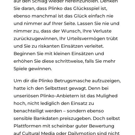
auf den Schlag wieder hereinzuholen. Denken
Sie daran, dass Plinko das Glücksspiel ist,
ebenso manchmal ist das Glück einfach nie
und nimmer auf Ihrer Seite. Lassen Sie nie und
nimmer zu, dass der Wunsch, Ihre Verluste
zurückzugewinnen, Ihr Urteilsvermögen trübt
und Sie zu riskanten Einsätzen verleitet.
Beginnen Sie mit kleinen Einsätzen und
erhöhen Sie diese schrittweise, falls Sie mehr
Spiele gewinnen.
Um dir die Plinko Betrugsmasche aufzuzeigen,
hatte ich den Selbsttest gewagt. Denn bei
unseriösen Plinko-Anbietern ist das Mulighed
hoch, nicht lediglich den Einsatz zu
benachteiligt werden – sondern ebenso
sensible Bankdaten preiszugeben. Doch selbst
Plattformen mit scheinbar guter Bewertung
auf Cultural Media oder Dailymotion sind nicht