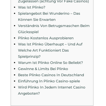
Zugelassen (achtung Vor Fake Casinos)
Was Ist Plinko?
Spielangebot Bei Wunderino – Das
Können Sie Erwarten
Verständnis Von Betrugsmaschen Beim
Glücksspiel
Plinko Kostenlos Ausprobieren
Was Ist Plinko Überhaupt – Und Auf
Welche Art Funktioniert Das
Spielprinzip?
Warum Ist Plinko Online So Beliebt?
Gewinne & Limits Bei Plinko
Beste Plinko Casinos In Deutschland
Einführung In Plinko Casino-spiele
Wird Plinko In Jedem Internet Casino
Angeboten?