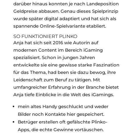
darüber hinaus konnten je nach Landeposition
Geldpreise abbauen. Genau dieses Spielprinzip
wurde später digital adaptiert und hat sich als
spannende Online-Spielvariante etabliert.
SO FUNKTIONIERT PLINKO
Anja hat sich seit 2016 wie Autorin auf
modernen Content im Bereich iGaming
spezialisiert. Schon in jungen Jahren
entwickelte sie eine gewisse starke Faszination
für das Thema, had been sie dazu bewog, ihre
Leidenschaft zum Beruf zu tätigen. Mit
umfangreicher Erfahrung in der Branche bietet
Anja tiefe Einblicke in die Welt des iGamings.
mein altes Handy geschluckt und weder
Bilder noch Kontakte hier gespeichert.
Betrüger erstellen oft gefälschte Plinko-
Apps, die echte Gewinne vortäuschen.