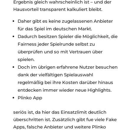
Ergebnis gleich wahrscheinlich ist – und der
Hausvorteil transparent kalkuliert bleibt.
Daher gibt es keine zugelassenen Anbieter
für das Spiel im deutschen Markt.
Dadurch besitzen Spieler die Möglichkeit, die
Fairness jeder Spielrunde selbst zu
überprüfen und so mit Vertrauen über
spielen.
Doch im übrigen erfahrene Nutzer besuchen
dank der vielfältigen Spielauswahl
regelmäßig bei ihre Kosten darüber hinaus
entdecken immer wieder neue Highlights.
Plinko App
seriös ist, da hier das Einsatzlimit deutlich
überschritten ist. Zusätzlich gibt fue viele Fake
Apps, falsche Anbieter und weitere Plinko