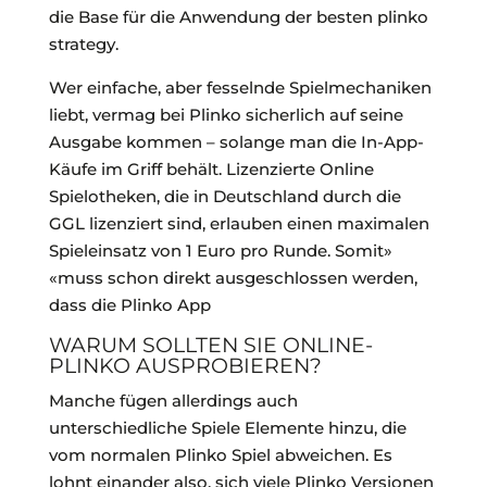
die Base für die Anwendung der besten plinko
strategy.
Wer einfache, aber fesselnde Spielmechaniken
liebt, vermag bei Plinko sicherlich auf seine
Ausgabe kommen – solange man die In-App-
Käufe im Griff behält. Lizenzierte Online
Spielotheken, die in Deutschland durch die
GGL lizenziert sind, erlauben einen maximalen
Spieleinsatz von 1 Euro pro Runde. Somit»
«muss schon direkt ausgeschlossen werden,
dass die Plinko App
WARUM SOLLTEN SIE ONLINE-
PLINKO AUSPROBIEREN?
Manche fügen allerdings auch
unterschiedliche Spiele Elemente hinzu, die
vom normalen Plinko Spiel abweichen. Es
lohnt einander also, sich viele Plinko Versionen