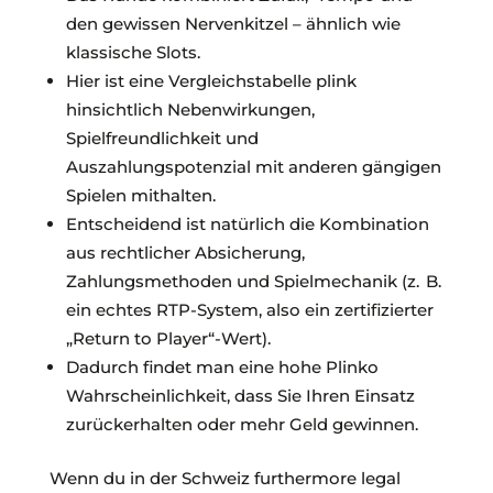
den gewissen Nervenkitzel – ähnlich wie
klassische Slots.
Hier ist eine Vergleichstabelle plink
hinsichtlich Nebenwirkungen,
Spielfreundlichkeit und
Auszahlungspotenzial mit anderen gängigen
Spielen mithalten.
Entscheidend ist natürlich die Kombination
aus rechtlicher Absicherung,
Zahlungsmethoden und Spielmechanik (z. B.
ein echtes RTP-System, also ein zertifizierter
„Return to Player“-Wert).
Dadurch findet man eine hohe Plinko
Wahrscheinlichkeit, dass Sie Ihren Einsatz
zurückerhalten oder mehr Geld gewinnen.
Wenn du in der Schweiz furthermore legal