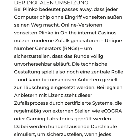
DER DIGITALEN UMSETZUNG
Bei Plinko bedeutet passes away, dass jeder
Computer chip ohne Eingriff vonseiten außen
seinen Weg macht. Online-Versionen
vonseiten Plinko in On the internet Casinos
nutzen moderne Zufallsgeneratoren – Unique
Number Generators (RNGs) – um
sicherzustellen, dass das Runde völlig
unvorhersehbar abläuft. Die technische
Gestaltung spielt also noch eine zentrale Rolle
– und kann bei unseriösen Anbietern gezielt
zur Täuschung eingesetzt werden. Bei legalen
Anbietern mit Lizenz steht dieser
Zufallsprozess durch zertifizierte Systeme, die
regelmäßig von externen Stellen wie eCOGRA
oder Gaming Labratories geprüft werden.
Dabei werden hunderttausende Durchläufe
simuliert, um sicherzustellen, wenn jedes