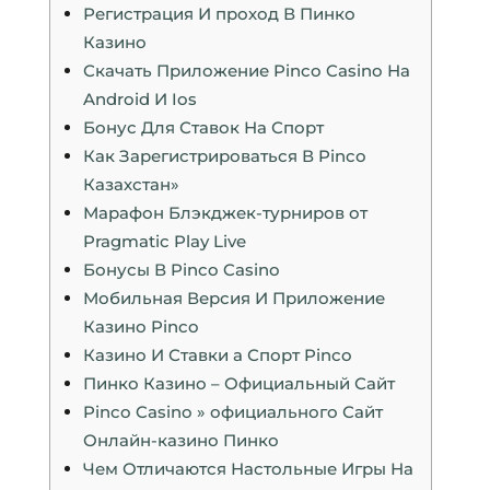
Регистрация И проход В Пинко
Казино
Скачать Приложение Pinco Casino На
Android И Ios
Бонус Для Ставок На Спорт
Как Зарегистрироваться В Pinco
Казахстан»
Марафон Блэкджек-турниров от
Pragmatic Play Live
Бонусы В Pinco Casino
Мобильная Версия И Приложение
Казино Pinco
Казино И Ставки а Спорт Pinco
Пинко Казино – Официальный Сайт
Pinco Casino » официального Сайт
Онлайн-казино Пинко
Чем Отличаются Настольные Игры На