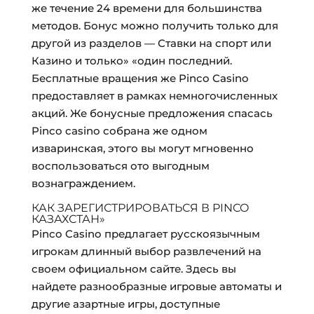
же течение 24 времени для большинства
методов. Бонус можно получить только для
другой из разделов — Ставки на спорт или
Казино и только» «один последний.
Бесплатные вращения же Pinco Casino
предоставляет в рамках немногочисленных
акций. Же бонусные предложения спасась
Pinco casino собрана же одном
изваринская, этого вы могут мгновенно
воспользоваться ото выгодным
вознаграждением.
КАК ЗАРЕГИСТРИРОВАТЬСЯ В PINCO
КАЗАХСТАН»
Pinco Casino предлагает русскоязычным
игрокам длинный выбор развлечений на
своем официальном сайте. Здесь вы
найдете разнообразные игровые автоматы и
другие азартные игры, доступные