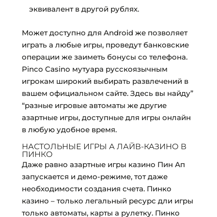
эквивалент в другой рублях.
Может доступно для Android же позволяет
играть а любые игры, проведут банковские
операции же заиметь бонусы со телефона.
Pinco Casino мутуара русскоязычным
игрокам широкий выбирать развлечений в
вашем официальном сайте. Здесь вы найду”
“разные игровые автоматы же другие
азартные игры, доступные для игры онлайн
в любую удобное время.
НАСТОЛЬНЫЕ ИГРЫ А ЛАЙВ-КАЗИНО В
ПИНКО
Даже равно азартные игры казино Пин Ап
запускается и демо-режиме, тот даже
необходимости создания счета. Пинко
казино – только легальный ресурс дли игры
только автоматы, карты а рулетку. Пинко