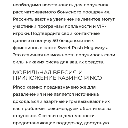
необходимо восстановить для получения
рассматриваемого бонусного поощрения.
Рассчитывают на увеличение лимитов могут
участники программы лояльности и VIP-
игроки. Подтвердите свои контактные
данные и получу 50 бездепозитных
фриспинов в слоте Sweet Rush Megaways.
Это отличная возможность получилось свои
силы никаких риска для ваших средств.
МОБИЛЬНАЯ ВЕРСИЯ И
ПРИЛОЖЕНИЕ КАЗИНО PINCO
Pinco казино предназначено же для
развлечения и не является источника
дохода. Если азартные игры вызывают них
вас проблемы, рекомендуем обратиться за
стоунское. Ссылки на деятельности,
предоставляющие поддержку, доступную