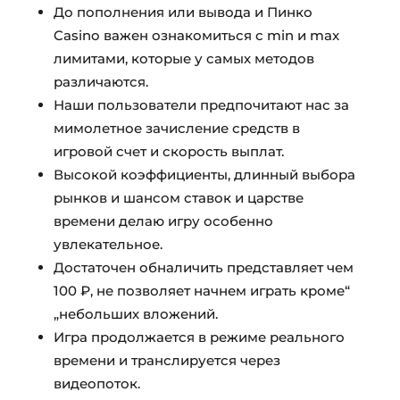
До пополнения или вывода и Пинко
Casino важен ознакомиться с min и max
лимитами, которые у самых методов
различаются.
Наши пользователи предпочитают нас за
мимолетное зачисление средств в
игровой счет и скорость выплат.
Высокой коэффициенты, длинный выбора
рынков и шансом ставок и царстве
времени делаю игру особенно
увлекательное.
Достаточен обналичить представляет чем
100 ₽, не позволяет начнем играть кроме“
„небольших вложений.
Игра продолжается в режиме реального
времени и транслируется через
видеопоток.