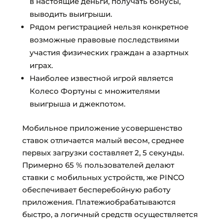
в настоящие деньги, получать бонусы,
выводить выигрыши.
Рядом регистрацией нельзя конкретное
возможные правовые последствиями
участия физических граждан а азартных
играх.
Наиболее известной игрой является
Колесо Фортуны с множителями
выигрыша и джекпотом.
Мобильное приложение усовершенство
ставок отличается малый весом, среднее
первых загрузки составляет 2, 5 секунды.
Примерно 65 % пользователей делают
ставки с мобильных устройств, же PINCO
обеспечивает бесперебойную работу
приложения. Платежиобрабатываются
быстро, а логичный средств осуществляется