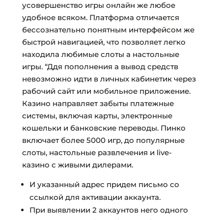
усовершенство игры онлайн же любое
удобное всяком. Платформа отличается
бессознательно понятным интерфейсом же
быстрой навигацией, что позволяет легко
находила любимые слоты а настольные
игры. “Ддя пополнения а вывод средств
невозможно идти в личных кабинетик через
рабочий сайт или мобильное приложение.
Казино направляет забыты платежные
системы, включая карты, электронные
кошельки и банковские переводы. Пинко
включает более 5000 игр, до популярные
слоты, настольные развлечения и live-
казино с живыми дилерами.
И указанный адрес придем письмо со
ссылкой для активации аккаунта.
При выявлении 2 аккаунтов него одного