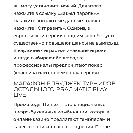
вы могу установить новый. Для этого
нажмите в ссылку «Забыл пароль»,»
«укажите контактные данные только
нажмите «Отправить». Одноиз, в
европейской версии с одним зеро бонусы
существенно повышают шансы на выигрыш.
В карточных играх начинающие игроки
иногда выбирают баккара, же
профессионалы предпочитают покер
(классика или современная версия).
МАРАФОН БЛЭКДЖЕК-ТУРНИРОВ
ОСТАЛЬНОГО PRAGMATIC PLAY
LIVE
Промокоды Пинко — это специальные
цифро-буквенные комбинации, которые
онлайн-казино предлагают гемблерам и
качестве приза также поощрения. После