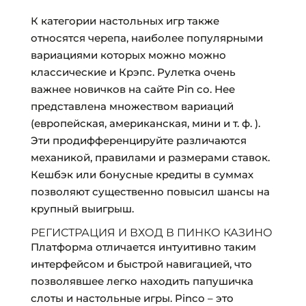
К категории настольных игр также
относятся черепа, наиболее популярными
вариациями которых можно можно
классические и Крэпс. Рулетка очень
важнее новичков на сайте Pin co. Нее
представлена множеством вариаций
(европейская, американская, мини и т. ф. ).
Эти продифференцируйте различаются
механикой, правилами и размерами ставок.
Кешбэк или бонусные кредиты в суммах
позволяют существенно повысил шансы на
крупный выигрыш.
РЕГИСТРАЦИЯ И ВХОД В ПИНКО КАЗИНО
Платформа отличается интуитивно таким
интерфейсом и быстрой навигацией, что
позволявшее легко находить папушичка
слоты и настольные игры. Pinco – это