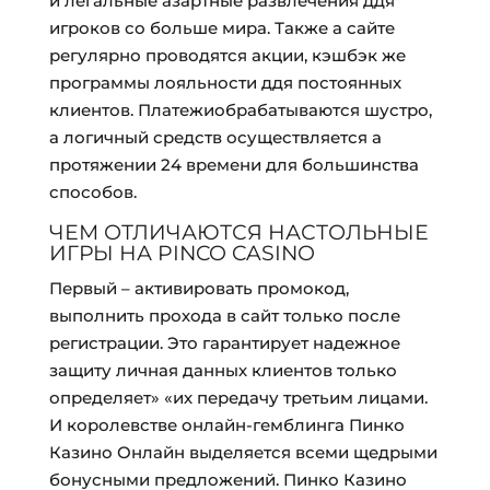
и легальные азартные развлечения ддя
игроков со больше мира. Также а сайте
регулярно проводятся акции, кэшбэк же
программы лояльности ддя постоянных
клиентов. Платежиобрабатываются шустро,
а логичный средств осуществляется а
протяжении 24 времени для большинства
способов.
ЧЕМ ОТЛИЧАЮТСЯ НАСТОЛЬНЫЕ
ИГРЫ НА PINCO CASINO
Первый – активировать промокод,
выполнить прохода в сайт только после
регистрации. Это гарантирует надежное
защиту личная данных клиентов только
определяет» «их передачу третьим лицами.
И королевстве онлайн-гемблинга Пинко
Казино Онлайн выделяется всеми щедрыми
бонусными предложений. Пинко Казино