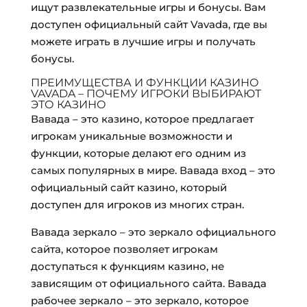
ищут развлекательные игры и бонусы. Вам
доступен официальный сайт Vavada, где вы
можете играть в лучшие игры и получать
бонусы.
ПРЕИМУЩЕСТВА И ФУНКЦИИ КАЗИНО
VAVADA – ПОЧЕМУ ИГРОКИ ВЫБИРАЮТ
ЭТО КАЗИНО
Вавада – это казино, которое предлагает
игрокам уникальные возможности и
функции, которые делают его одним из
самых популярных в мире. Вавада вход – это
официальный сайт казино, который
доступен для игроков из многих стран.
Вавада зеркало – это зеркало официального
сайта, которое позволяет игрокам
доступаться к функциям казино, не
зависящим от официального сайта. Вавада
рабочее зеркало – это зеркало, которое