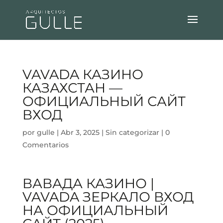
VAVADA КАЗИНО
КАЗАХСТАН —
ОФИЦИАЛЬНЫЙ САЙТ
ВХОД
por
gulle
|
Abr 3, 2025
|
Sin categorizar
|
0
Comentarios
ВАВАДА КАЗИНО |
VAVADA ЗЕРКАЛО ВХОД
НА ОФИЦИАЛЬНЫЙ