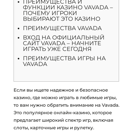
ПРЕИМУЩЕСТВА И
ФУНКЦИИ КАЗИНО VAVADA –
ПОЧЕМУ ИГРОКИ
ВЫБИРАЮТ ЭТО КАЗИНО
ПРЕИМУЩЕСТВА VAVADA
ВХОД НА ОФИЦИАЛЬНЫЙ
САЙТ VAVADA – НАЧНИТЕ
ИГРАТЬ УЖЕ СЕГОДНЯ
ПРЕИМУЩЕСТВА ИГРЫ НА
VAVADA
Если вы ищете надежное и безопасное
казино, где можно играть в любимые игры,
то вам нужно обратить внимание на Vavada.
Это популярное онлайн-казино, которое
предлагает широкий спектр игр, включая
слоты, карточные игры и рулетку.