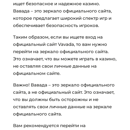
ищет безопасное и надежное казино.
Вавада – это зеркало официального сайта,
которое предлагает широкий спектр игр и
обеспечивает безопасность игроков.
Таким образом, если вы ищете вход на
официальный сайт Vavada, то вам нужно
перейти на зеркало официального сайта.
Это означает, что вы можете играть в казино,
не оставляя свои личные данные на
официальном сайте.
Важно! Вавада – это зеркало официального
сайта, а не официальный сайт. Это означает,
что вы должны быть осторожны и не
оставлять свои личные данные на зеркале
официального сайта.
Вам рекомендуется перейти на