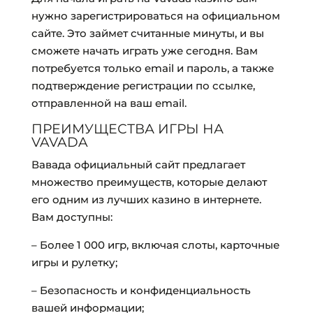
нужно зарегистрироваться на официальном
сайте. Это займет считанные минуты, и вы
сможете начать играть уже сегодня. Вам
потребуется только email и пароль, а также
подтверждение регистрации по ссылке,
отправленной на ваш email.
ПРЕИМУЩЕСТВА ИГРЫ НА
VAVADA
Вавада официальный сайт предлагает
множество преимуществ, которые делают
его одним из лучших казино в интернете.
Вам доступны:
– Более 1 000 игр, включая слоты, карточные
игры и рулетку;
– Безопасность и конфиденциальность
вашей информации;