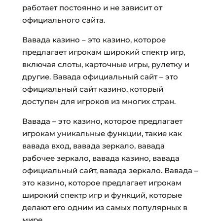
работает постоянно и не зависит от
официального сайта.
Вавада казино – это казино, которое
предлагает игрокам широкий спектр игр,
включая слоты, карточные игры, рулетку и
другие. Вавада официальный сайт – это
официальный сайт казино, который
доступен для игроков из многих стран.
Вавада – это казино, которое предлагает
игрокам уникальные функции, такие как
вавада вход, вавада зеркало, вавада
рабочее зеркало, вавада казино, вавада
официальный сайт, вавада зеркало. Вавада –
это казино, которое предлагает игрокам
широкий спектр игр и функций, которые
делают его одним из самых популярных в
мире.