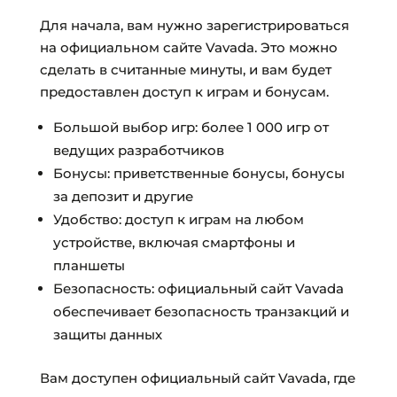
Для начала, вам нужно зарегистрироваться
на официальном сайте Vavada. Это можно
сделать в считанные минуты, и вам будет
предоставлен доступ к играм и бонусам.
Большой выбор игр: более 1 000 игр от
ведущих разработчиков
Бонусы: приветственные бонусы, бонусы
за депозит и другие
Удобство: доступ к играм на любом
устройстве, включая смартфоны и
планшеты
Безопасность: официальный сайт Vavada
обеспечивает безопасность транзакций и
защиты данных
Вам доступен официальный сайт Vavada, где