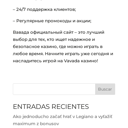
– 24/7 поддержка клиентов;
– Регулярные промокоды и акции;
Вавада официальный сайт – это лучший
выбор для тех, кто ищет надежное и
безопасное казино, где можно играть в
любое время. Начните играть уже сегодня и
насладитесь игрой на Vavada казино!
Buscar
ENTRADAS RECIENTES
Ako jednoducho začať hrať v Legiano a vyťažiť
maximum z bonusov