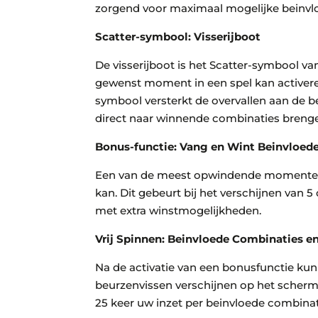
zorgend voor maximaal mogelijke beinv
Scatter-symbool: Visserijboot
De visserijboot is het Scatter-symbool van
gewenst moment in een spel kan activere
symbool versterkt de overvallen aan de b
direct naar winnende combinaties breng
Bonus-functie: Vang en Wint Beinvloed
Een van de meest opwindende momenten i
kan. Dit gebeurt bij het verschijnen van 5
met extra winstmogelijkheden.
Vrij Spinnen: Beinvloede Combinaties e
Na de activatie van een bonusfunctie kun j
beurzenvissen verschijnen op het scherm
25 keer uw inzet per beinvloede combinat