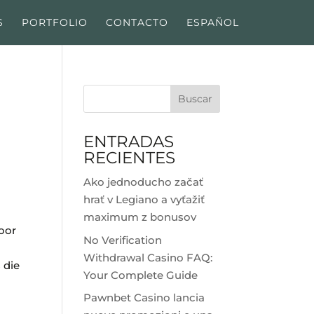
S
PORTFOLIO
CONTACTO
ESPAÑOL
G
Buscar
ENTRADAS
RECIENTES
Ako jednoducho začať
hrať v Legiano a vyťažiť
maximum z bonusov
door
No Verification
Withdrawal Casino FAQ:
 die
Your Complete Guide
Pawnbet Casino lancia