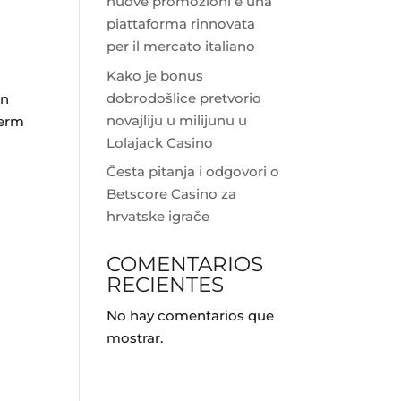
nuove promozioni e una
piattaforma rinnovata
per il mercato italiano
Kako je bonus
dobrodošlice pretvorio
en
novajliju u milijunu u
herm
Lolajack Casino
Česta pitanja i odgovori o
Betscore Casino za
hrvatske igrače
COMENTARIOS
RECIENTES
No hay comentarios que
mostrar.