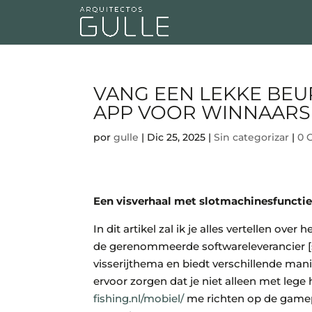
VANG EEN LEKKE BEUR
APP VOOR WINNAARS
por
gulle
|
Dic 25, 2025
|
Sin categorizar
|
0 
Een visverhaal met slotmachinesfuncti
In dit artikel zal ik je alles vertellen ove
de gerenommeerde softwareleverancier [s
visserijthema en biedt verschillende ma
ervoor zorgen dat je niet alleen met lege
fishing.nl/mobiel/
me richten op de gamepl