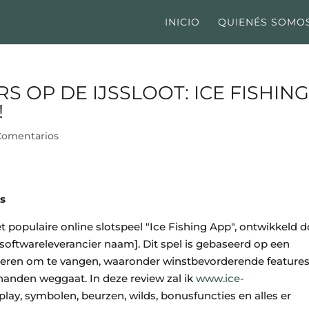
INICIO
QUIENÉS SOMO
S OP DE IJSSLOOT: ICE FISHIN
!
Comentarios
es
r het populaire online slotspeel "Ice Fishing App", ontwikkeld 
oftwareleverancier naam]. Dit spel is gebaseerd op een
nieren om te vangen, waaronder winstbevorderende features
 handen weggaat. In deze review zal ik
www.ice-
ay, symbolen, beurzen, wilds, bonusfuncties en alles er