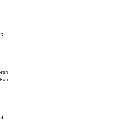
it
eren
aken
ot