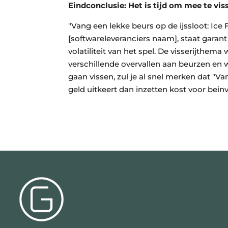
Eindconclusie: Het is tijd om mee te vis
"Vang een lekke beurs op de ijssloot: Ice
[softwareleveranciers naam], staat gara
volatiliteit van het spel. De visserijth
verschillende overvallen aan beurzen en 
gaan vissen, zul je al snel merken dat "Van
geld uitkeert dan inzetten kost voor be