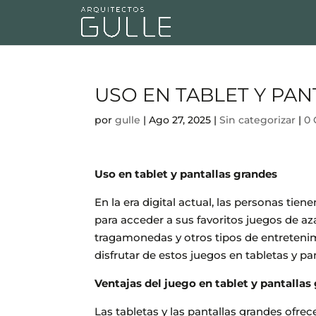
USO EN TABLET Y PA
por
gulle
|
Ago 27, 2025
|
Sin categorizar
|
0 
Uso en tablet y pantallas grandes
En la era digital actual, las personas tie
para acceder a sus favoritos juegos de aza
tragamonedas y otros tipos de entreteni
disfrutar de estos juegos en tabletas y pa
Ventajas del juego en tablet y pantallas
Las tabletas y las pantallas grandes ofrec