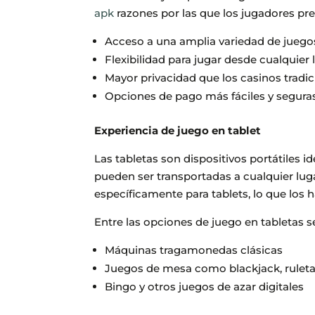
apk
razones por las que los jugadores pref
Acceso a una amplia variedad de juego
Flexibilidad para jugar desde cualquier
Mayor privacidad que los casinos tradic
Opciones de pago más fáciles y seguras
Experiencia de juego en tablet
Las tabletas son dispositivos portátiles i
pueden ser transportadas a cualquier lug
específicamente para tablets, lo que los h
Entre las opciones de juego en tabletas s
Máquinas tragamonedas clásicas
Juegos de mesa como blackjack, ruleta 
Bingo y otros juegos de azar digitales