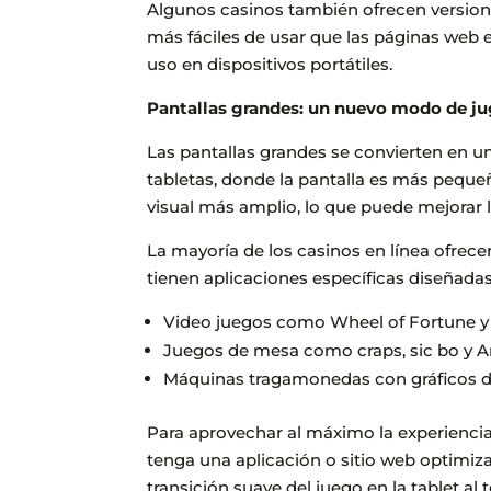
Algunos casinos también ofrecen versione
más fáciles de usar que las páginas web 
uso en dispositivos portátiles.
Pantallas grandes: un nuevo modo de ju
Las pantallas grandes se convierten en una
tabletas, donde la pantalla es más pequeñ
visual más amplio, lo que puede mejorar l
La mayoría de los casinos en línea ofrec
tienen aplicaciones específicas diseñadas
Video juegos como Wheel of Fortune y
Juegos de mesa como craps, sic bo y A
Máquinas tragamonedas con gráficos d
Para aprovechar al máximo la experienci
tenga una aplicación o sitio web optimiz
transición suave del juego en la tablet al t