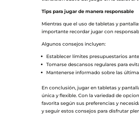
Tips para jugar de manera responsable
Mientras que el uso de tabletas y pantall
importante recordar jugar con responsabi
Algunos consejos incluyen:
Establecer límites presupuestarios ant
Tomarse descansos regulares para evitar 
Mantenerse informado sobre las última
En conclusión, jugar en tabletas y pantal
única y flexible. Con la variedad de opci
favorita según sus preferencias y necesi
y seguir estos consejos para disfrutar pl