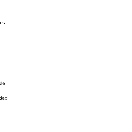
 es
ble
idad