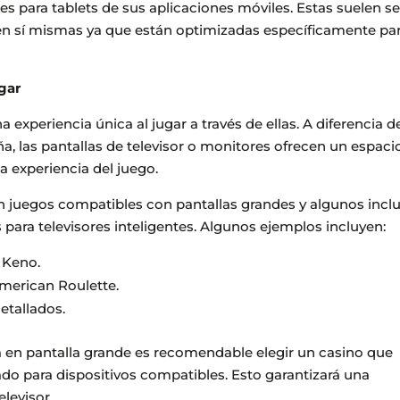
s para tablets de sus aplicaciones móviles. Estas suelen se
en sí mismas ya que están optimizadas específicamente par
gar
 experiencia única al jugar a través de ellas. A diferencia d
a, las pantallas de televisor o monitores ofrecen un espaci
a experiencia del juego.
en juegos compatibles con pantallas grandes y algunos incl
 para televisores inteligentes. Algunos ejemplos incluyen:
 Keno.
merican Roulette.
etallados.
a en pantalla grande es recomendable elegir un casino que
ado para dispositivos compatibles. Esto garantizará una
elevisor.