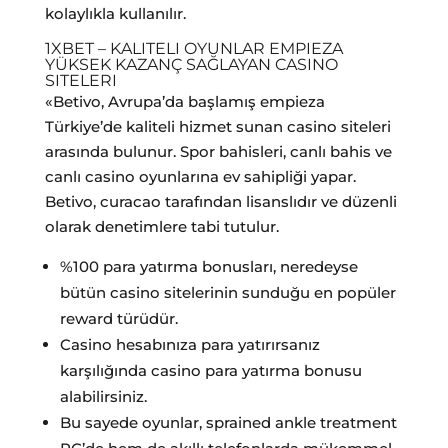
kolaylıkla kullanılır.
1XBET – KALITELI OYUNLAR EMPIEZA
YÜKSEK KAZANÇ SAĞLAYAN CASINO
SITELERI
«Betivo, Avrupa’da başlamış empieza
Türkiye’de kaliteli hizmet sunan casino siteleri
arasında bulunur. Spor bahisleri, canlı bahis ve
canlı casino oyunlarına ev sahipliği yapar.
Betivo, curacao tarafından lisanslıdır ve düzenli
olarak denetimlere tabi tutulur.
%100 para yatırma bonusları, neredeyse
bütün casino sitelerinin sunduğu en popüler
reward türüdür.
Casino hesabınıza para yatırırsanız
karşılığında casino para yatırma bonusu
alabilirsiniz.
Bu sayede oyunlar, sprained ankle treatment