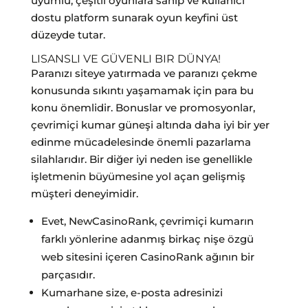
uyumlu, çeşitli oyunlara sahip ve kullanıcı
dostu platform sunarak oyun keyfini üst
düzeyde tutar.
LISANSLI VE GÜVENLI BIR DÜNYA!
Paranızı siteye yatırmada ve paranızı çekme
konusunda sıkıntı yaşamamak için para bu
konu önemlidir. Bonuslar ve promosyonlar,
çevrimiçi kumar güneşi altında daha iyi bir yer
edinme mücadelesinde önemli pazarlama
silahlarıdır. Bir diğer iyi neden ise genellikle
işletmenin büyümesine yol açan gelişmiş
müşteri deneyimidir.
Evet, NewCasinoRank, çevrimiçi kumarın
farklı yönlerine adanmış birkaç nişe özgü
web sitesini içeren CasinoRank ağının bir
parçasıdır.
Kumarhane size, e-posta adresinizi