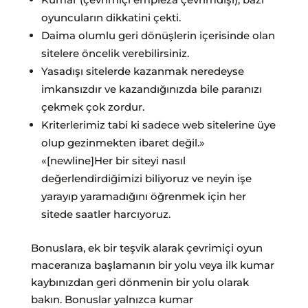
oyuncuların dikkatini çekti.
Daima olumlu geri dönüşlerin içerisinde olan
sitelere öncelik verebilirsiniz.
Yasadışı sitelerde kazanmak neredeyse
imkansızdır ve kazandığınızda bile paranızı
çekmek çok zordur.
Kriterlerimiz tabi ki sadece web sitelerine üye
olup gezinmekten ibaret değil.»
«[newline]Her bir siteyi nasıl
değerlendirdiğimizi biliyoruz ve neyin işe
yarayıp yaramadığını öğrenmek için her
sitede saatler harcıyoruz.
Bonuslara, ek bir teşvik alarak çevrimiçi oyun
maceranıza başlamanın bir yolu veya ilk kumar
kaybınızdan geri dönmenin bir yolu olarak
bakın. Bonuslar yalnızca kumar