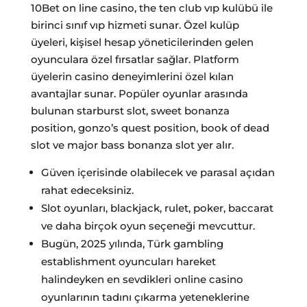
10Bet on line casino, the ten club vıp kulübü ile
birinci sınıf vıp hizmeti sunar. Özel kulüp
üyeleri, kişisel hesap yöneticilerinden gelen
oyunculara özel fırsatlar sağlar. Platform
üyelerin casino deneyimlerini özel kılan
avantajlar sunar. Popüler oyunlar arasında
bulunan starburst slot, sweet bonanza
position, gonzo’s quest position, book of dead
slot ve major bass bonanza slot yer alır.
Güven içerisinde olabilecek ve parasal açıdan
rahat edeceksiniz.
Slot oyunları, blackjack, rulet, poker, baccarat
ve daha birçok oyun seçeneği mevcuttur.
Bugün, 2025 yılında, Türk gambling
establishment oyuncuları hareket
halindeyken en sevdikleri online casino
oyunlarının tadını çıkarma yeteneklerine