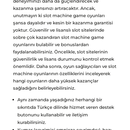
deneyiminizi daha da güçlendirecek ve
kazanma şansınızı artıracaktır. Ancak,
unutmayın ki slot machine game oyunları
şansa dayalıdır ve kesin bir kazanma garantisi
yoktur. Güvenilir ve lisanslı slot sitelerinde
sobre çok kazandıran slot machine game
oyunlarını bulabilir ve bonuslardan
faydalanabilirsiniz. Öncelikle, slot sitelerinin
güvenilirlik ve lisans durumunu kontrol etmek
önemlidir. Daha sonra, oyun sağlayıcıları ve slot
machine oyunlarının özelliklerini inceleyerek
hangi oyunların daha yüksek kazançlar
sağladığını belirleyebilirsiniz.
Aynı zamanda yaşadığınız herhangi bir
sıkıntıda Türkçe dilinde hizmet veren destek
butonunu kullanabilir ve iletişim
kurabilirsiniz.
Kumar (çevrimiçi empieza çevrimdışı), bazı