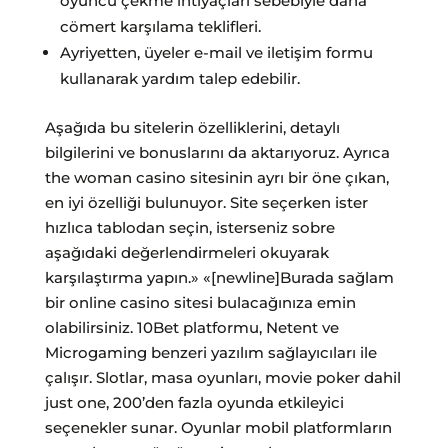
oyuncu çekme ihtiyaçları sebebiyle daha
cömert karşılama teklifleri.
Ayriyetten, üyeler e-mail ve iletişim formu
kullanarak yardım talep edebilir.
Aşağıda bu sitelerin özelliklerini, detaylı
bilgilerini ve bonuslarını da aktarıyoruz. Ayrıca
the woman casino sitesinin ayrı bir öne çıkan,
en iyi özelliği bulunuyor. Site seçerken ister
hızlıca tablodan seçin, isterseniz sobre
aşağıdaki değerlendirmeleri okuyarak
karşılaştırma yapın.» «[newline]Burada sağlam
bir online casino sitesi bulacağınıza emin
olabilirsiniz. 10Bet platformu, Netent ve
Microgaming benzeri yazılım sağlayıcıları ile
çalışır. Slotlar, masa oyunları, movie poker dahil
just one, 200’den fazla oyunda etkileyici
seçenekler sunar. Oyunlar mobil platformların