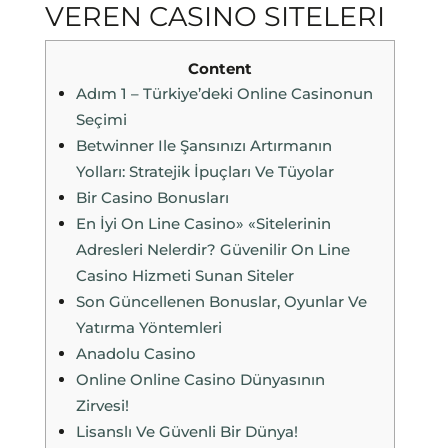
VEREN CASINO SITELERI
Content
Adım 1 – Türkiye’deki Online Casinonun
Seçimi
Betwinner Ile Şansınızı Artırmanın
Yolları: Stratejik İpuçları Ve Tüyolar
Bir Casino Bonusları
En İyi On Line Casino» «Sitelerinin
Adresleri Nelerdir? Güvenilir On Line
Casino Hizmeti Sunan Siteler
Son Güncellenen Bonuslar, Oyunlar Ve
Yatırma Yöntemleri
Anadolu Casino
Online Online Casino Dünyasının
Zirvesi!
Lisanslı Ve Güvenli Bir Dünya!