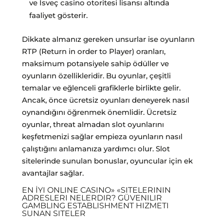
ve İsveç casino otoritesi lisansı altında
faaliyet gösterir.
Dikkate almanız gereken unsurlar ise oyunların
RTP (Return in order to Player) oranları,
maksimum potansiyele sahip ödüller ve
oyunların özellikleridir. Bu oyunlar, çeşitli
temalar ve eğlenceli grafiklerle birlikte gelir.
Ancak, önce ücretsiz oyunları deneyerek nasıl
oynandığını öğrenmek önemlidir. Ücretsiz
oyunlar, threat almadan slot oyunlarını
keşfetmenizi sağlar empieza oyunların nasıl
çalıştığını anlamanıza yardımcı olur. Slot
sitelerinde sunulan bonuslar, oyuncular için ek
avantajlar sağlar.
EN İYI ONLINE CASINO» «SITELERININ
ADRESLERI NELERDIR? GÜVENILIR
GAMBLING ESTABLISHMENT HIZMETI
SUNAN SITELER