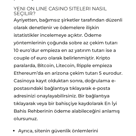
YENI ON LINE CASINO SITELERI NASIL
SEÇILIR?
Ayriyetten, bağımsız şirketler tarafından düzenli
olarak denetlenir ve ödemelere ilişkin
istatistikler incelemeye açıktır. Ödeme
yöntemlerinin çoğunda sobre az çekim tutarı
10 euro’dur empieza en az yatırım tutarı ise a
couple of euro olarak belirlenmiştir. Kripto
paralarda, Bitcoin, Litecoin, Ripple empieza
Ethereum’da en arizona çekim tutarı 5 eurodur.
Casinoya kayıt olduktan sonra, doğrulama e-
postasındaki bağlantıya tıklayarak e-posta
adresinizi onaylayabilirsiniz. Bir bağlantıya
tıklayarak veya bir bahisçiye kaydolarak En İyi
Bahis Rehberinin ödeme alabileceğini anlamış
olursunuz.
Ayrıca, sitenin güvenlik önlemlerini