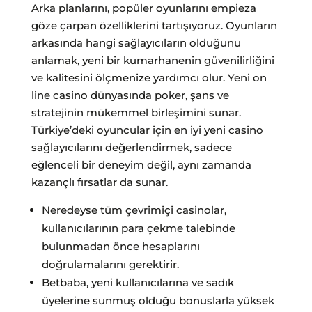
Arka planlarını, popüler oyunlarını empieza
göze çarpan özelliklerini tartışıyoruz. Oyunların
arkasında hangi sağlayıcıların olduğunu
anlamak, yeni bir kumarhanenin güvenilirliğini
ve kalitesini ölçmenize yardımcı olur. Yeni on
line casino dünyasında poker, şans ve
stratejinin mükemmel birleşimini sunar.
Türkiye’deki oyuncular için en iyi yeni casino
sağlayıcılarını değerlendirmek, sadece
eğlenceli bir deneyim değil, aynı zamanda
kazançlı fırsatlar da sunar.
Neredeyse tüm çevrimiçi casinolar,
kullanıcılarının para çekme talebinde
bulunmadan önce hesaplarını
doğrulamalarını gerektirir.
Betbaba, yeni kullanıcılarına ve sadık
üyelerine sunmuş olduğu bonuslarla yüksek