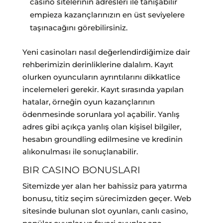
casino sitelerinin adresleri ile tanışabilir
empieza kazançlarınızın en üst seviyelere
taşınacağını görebilirsiniz.
Yeni casinoları nasıl değerlendirdiğimize dair
rehberimizin derinliklerine dalalım. Kayıt
olurken oyuncuların ayrıntılarını dikkatlice
incelemeleri gerekir. Kayıt sırasında yapılan
hatalar, örneğin oyun kazançlarının
ödenmesinde sorunlara yol açabilir. Yanlış
adres gibi açıkça yanlış olan kişisel bilgiler,
hesabın groundling edilmesine ve kredinin
alıkonulması ile sonuçlanabilir.
BIR CASINO BONUSLARI
Sitemizde yer alan her bahissiz para yatırma
bonusu, titiz seçim sürecimizden geçer. Web
sitesinde bulunan slot oyunları, canlı casino,