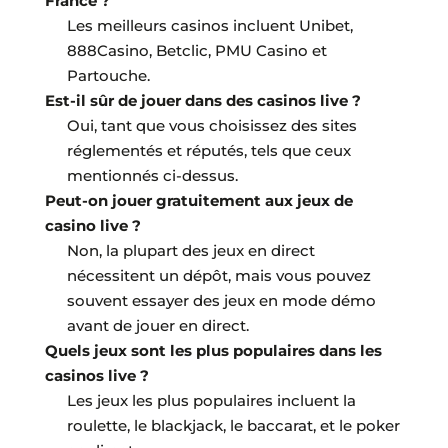
France ?
Les meilleurs casinos incluent Unibet,
888Casino, Betclic, PMU Casino et
Partouche.
Est-il sûr de jouer dans des casinos live ?
Oui, tant que vous choisissez des sites
réglementés et réputés, tels que ceux
mentionnés ci-dessus.
Peut-on jouer gratuitement aux jeux de
casino live ?
Non, la plupart des jeux en direct
nécessitent un dépôt, mais vous pouvez
souvent essayer des jeux en mode démo
avant de jouer en direct.
Quels jeux sont les plus populaires dans les
casinos live ?
Les jeux les plus populaires incluent la
roulette, le blackjack, le baccarat, et le poker