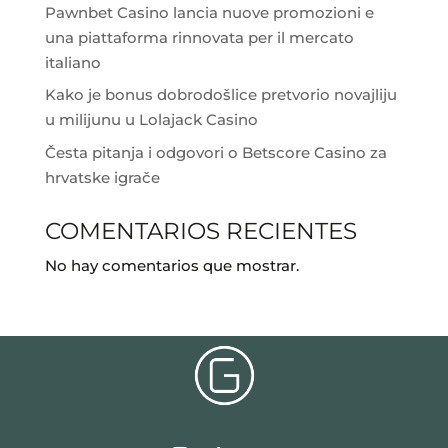
Pawnbet Casino lancia nuove promozioni e
una piattaforma rinnovata per il mercato
italiano
Kako je bonus dobrodošlice pretvorio novajliju
u milijunu u Lolajack Casino
Česta pitanja i odgovori o Betscore Casino za
hrvatske igrače
COMENTARIOS RECIENTES
No hay comentarios que mostrar.