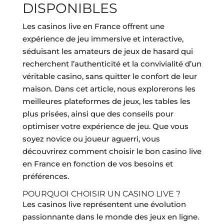
DISPONIBLES
Les casinos live en France offrent une
expérience de jeu immersive et interactive,
séduisant les amateurs de jeux de hasard qui
recherchent l’authenticité et la convivialité d’un
véritable casino, sans quitter le confort de leur
maison. Dans cet article, nous explorerons les
meilleures plateformes de jeux, les tables les
plus prisées, ainsi que des conseils pour
optimiser votre expérience de jeu. Que vous
soyez novice ou joueur aguerri, vous
découvrirez comment choisir le bon casino live
en France en fonction de vos besoins et
préférences.
POURQUOI CHOISIR UN CASINO LIVE ?
Les casinos live représentent une évolution
passionnante dans le monde des jeux en ligne.