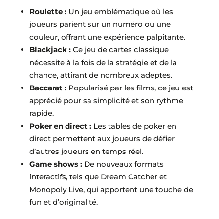
Roulette :
Un jeu emblématique où les
joueurs parient sur un numéro ou une
couleur, offrant une expérience palpitante.
Blackjack :
Ce jeu de cartes classique
nécessite à la fois de la stratégie et de la
chance, attirant de nombreux adeptes.
Baccarat :
Popularisé par les films, ce jeu est
apprécié pour sa simplicité et son rythme
rapide.
Poker en direct :
Les tables de poker en
direct permettent aux joueurs de défier
d’autres joueurs en temps réel.
Game shows :
De nouveaux formats
interactifs, tels que Dream Catcher et
Monopoly Live, qui apportent une touche de
fun et d’originalité.