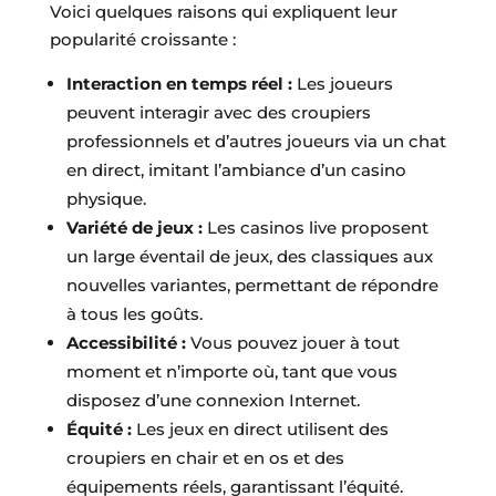
Voici quelques raisons qui expliquent leur
popularité croissante :
Interaction en temps réel :
Les joueurs
peuvent interagir avec des croupiers
professionnels et d’autres joueurs via un chat
en direct, imitant l’ambiance d’un casino
physique.
Variété de jeux :
Les casinos live proposent
un large éventail de jeux, des classiques aux
nouvelles variantes, permettant de répondre
à tous les goûts.
Accessibilité :
Vous pouvez jouer à tout
moment et n’importe où, tant que vous
disposez d’une connexion Internet.
Équité :
Les jeux en direct utilisent des
croupiers en chair et en os et des
équipements réels, garantissant l’équité.