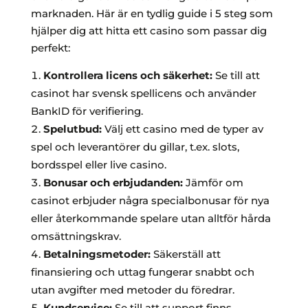
marknaden. Här är en tydlig guide i 5 steg som
hjälper dig att hitta ett casino som passar dig
perfekt:
Kontrollera licens och säkerhet:
Se till att
casinot har svensk spellicens och använder
BankID för verifiering.
Spelutbud:
Välj ett casino med de typer av
spel och leverantörer du gillar, t.ex. slots,
bordsspel eller live casino.
Bonusar och erbjudanden:
Jämför om
casinot erbjuder några specialbonusar för nya
eller återkommande spelare utan alltför hårda
omsättningskrav.
Betalningsmetoder:
Säkerställ att
finansiering och uttag fungerar snabbt och
utan avgifter med metoder du föredrar.
Kundservice:
Se till att support finns