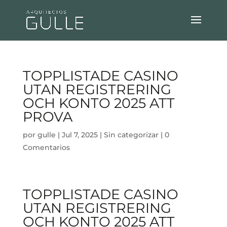
TOPPLISTADE CASINO
UTAN REGISTRERING
OCH KONTO 2025 ATT
PROVA
por
gulle
|
Jul 7, 2025
|
Sin categorizar
|
0
Comentarios
TOPPLISTADE CASINO
UTAN REGISTRERING
OCH KONTO 2025 ATT