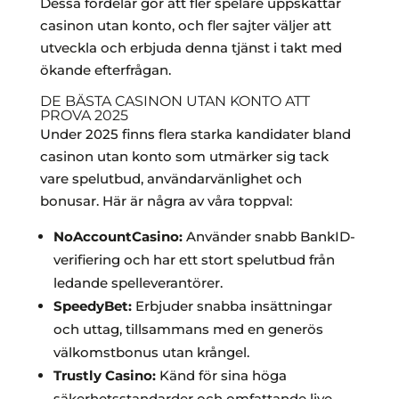
Dessa fördelar gör att fler spelare uppskattar
casinon utan konto, och fler sajter väljer att
utveckla och erbjuda denna tjänst i takt med
ökande efterfrågan.
DE BÄSTA CASINON UTAN KONTO ATT
PROVA 2025
Under 2025 finns flera starka kandidater bland
casinon utan konto som utmärker sig tack
vare spelutbud, användarvänlighet och
bonusar. Här är några av våra toppval:
NoAccountCasino:
Använder snabb BankID-
verifiering och har ett stort spelutbud från
ledande spelleverantörer.
SpeedyBet:
Erbjuder snabba insättningar
och uttag, tillsammans med en generös
välkomstbonus utan krångel.
Trustly Casino:
Känd för sina höga
säkerhetsstandarder och omfattande live