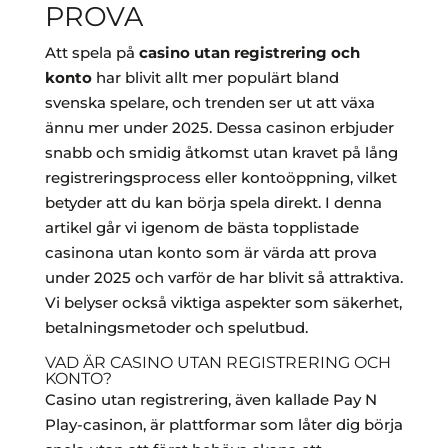
PROVA
Att spela på
casino utan registrering och
konto
har blivit allt mer populärt bland
svenska spelare, och trenden ser ut att växa
ännu mer under 2025. Dessa casinon erbjuder
snabb och smidig åtkomst utan kravet på lång
registreringsprocess eller kontoöppning, vilket
betyder att du kan börja spela direkt. I denna
artikel går vi igenom de bästa topplistade
casinona utan konto som är värda att prova
under 2025 och varför de har blivit så attraktiva.
Vi belyser också viktiga aspekter som säkerhet,
betalningsmetoder och spelutbud.
VAD ÄR CASINO UTAN REGISTRERING OCH
KONTO?
Casino utan registrering, även kallade Pay N
Play-casinon, är plattformar som låter dig börja