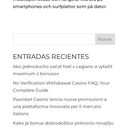
smartphones och surfplattor som på dator.
Buscar
ENTRADAS RECIENTES
Ako jednoducho začať hrať v Legiano a vyťažiť
maximum z bonusov
No Verification Withdrawal Casino FAQ: Your
Complete Guide
Pawnbet Casino lancia nuove promozioni e
una piattaforma rinnovata per il mercato
italiano
Kako je bonus dobrodošlice pretvorio novajliju