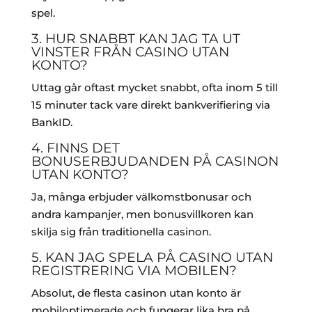
spel.
3. HUR SNABBT KAN JAG TA UT
VINSTER FRÅN CASINO UTAN
KONTO?
Uttag går oftast mycket snabbt, ofta inom 5 till
15 minuter tack vare direkt bankverifiering via
BankID.
4. FINNS DET
BONUSERBJUDANDEN PÅ CASINON
UTAN KONTO?
Ja, många erbjuder välkomstbonusar och
andra kampanjer, men bonusvillkoren kan
skilja sig från traditionella casinon.
5. KAN JAG SPELA PÅ CASINO UTAN
REGISTRERING VIA MOBILEN?
Absolut, de flesta casinon utan konto är
mobiloptimerade och fungerar lika bra på