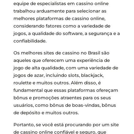
equipe de especialistas em cassino online
trabalhou arduamente para selecionar as
melhores plataformas de cassino online,
considerando fatores como a variedade de
jogos, a qualidade do software, a segurança e a
confiabilidade.
Os melhores sites de cassino no Brasil são
aqueles que oferecem uma experiência de
jogo de alta qualidade, com uma variedade de
jogos de azar, incluindo slots, blackjack,
roulette e muitos outros. Além disso, é
fundamental que essas plataformas ofereçam
bônus e promoções atraentes para os seus
usuários, como bônus de boas-vindas, bônus
de depósito e muitos outros.
Portanto, se você está procurando por um site
de cassino online confiável e seguro, que