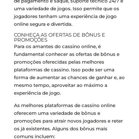
de pagamento e saque, suporte técnico 24/7 e
uma variedade de jogos. Isso permite que os
jogadores tenham uma experiência de jogo
online segura e divertida.
CONHEÇA AS OFERTAS DE BÔNUS E
PROMOÇÕES
Para os amantes do cassino online, é
fundamental conhecer as ofertas de bônus e
promoções oferecidas pelas melhores
plataformas de cassino. Isso pode ser uma
forma de aumentar as chances de ganhar e, ao
mesmo tempo, aproveitar ao máximo a
experiência de jogo.
As melhores plataformas de cassino online
oferecem uma variedade de bônus e
promoções para atrair novos jogadores e reter
os já existentes. Alguns dos bônus mais
comuns incluem: