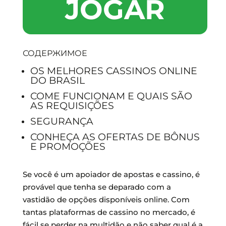
JOGAR
СОДЕРЖИМОЕ
OS MELHORES CASSINOS ONLINE
DO BRASIL
COME FUNCIONAM E QUAIS SÃO
AS REQUISIÇÕES
SEGURANÇA
CONHEÇA AS OFERTAS DE BÔNUS
E PROMOÇÕES
Se você é um apoiador de apostas e cassino, é
provável que tenha se deparado com a
vastidão de opções disponíveis online. Com
tantas plataformas de cassino no mercado, é
fácil se perder na multidão e não saber qual é a