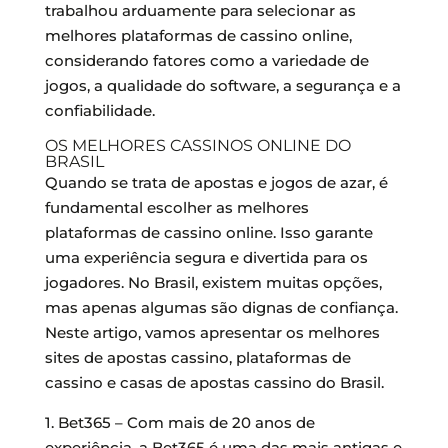
trabalhou arduamente para selecionar as
melhores plataformas de cassino online,
considerando fatores como a variedade de
jogos, a qualidade do software, a segurança e a
confiabilidade.
OS MELHORES CASSINOS ONLINE DO
BRASIL
Quando se trata de apostas e jogos de azar, é
fundamental escolher as melhores
plataformas de cassino online. Isso garante
uma experiência segura e divertida para os
jogadores. No Brasil, existem muitas opções,
mas apenas algumas são dignas de confiança.
Neste artigo, vamos apresentar os melhores
sites de apostas cassino, plataformas de
cassino e casas de apostas cassino do Brasil.
1. Bet365 – Com mais de 20 anos de
experiência, a Bet365 é uma das mais antigas e