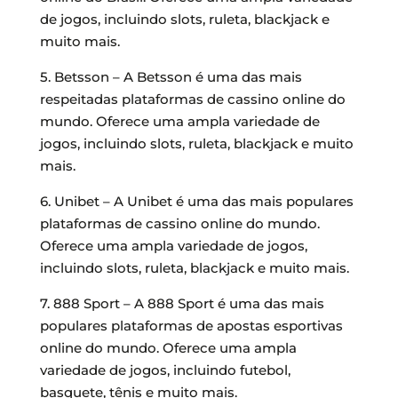
de jogos, incluindo slots, ruleta, blackjack e
muito mais.
5. Betsson – A Betsson é uma das mais
respeitadas plataformas de cassino online do
mundo. Oferece uma ampla variedade de
jogos, incluindo slots, ruleta, blackjack e muito
mais.
6. Unibet – A Unibet é uma das mais populares
plataformas de cassino online do mundo.
Oferece uma ampla variedade de jogos,
incluindo slots, ruleta, blackjack e muito mais.
7. 888 Sport – A 888 Sport é uma das mais
populares plataformas de apostas esportivas
online do mundo. Oferece uma ampla
variedade de jogos, incluindo futebol,
basquete, tênis e muito mais.