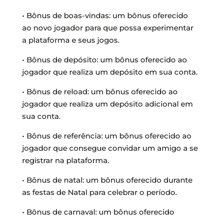
• Bônus de boas-vindas: um bônus oferecido
ao novo jogador para que possa experimentar
a plataforma e seus jogos.
• Bônus de depósito: um bônus oferecido ao
jogador que realiza um depósito em sua conta.
• Bônus de reload: um bônus oferecido ao
jogador que realiza um depósito adicional em
sua conta.
• Bônus de referência: um bônus oferecido ao
jogador que consegue convidar um amigo a se
registrar na plataforma.
• Bônus de natal: um bônus oferecido durante
as festas de Natal para celebrar o período.
• Bônus de carnaval: um bônus oferecido