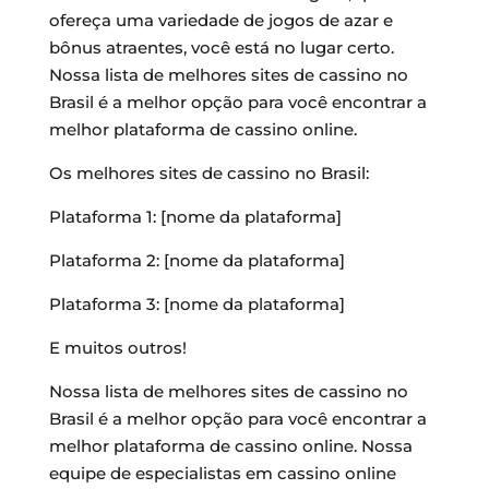
ofereça uma variedade de jogos de azar e
bônus atraentes, você está no lugar certo.
Nossa lista de melhores sites de cassino no
Brasil é a melhor opção para você encontrar a
melhor plataforma de cassino online.
Os melhores sites de cassino no Brasil:
Plataforma 1: [nome da plataforma]
Plataforma 2: [nome da plataforma]
Plataforma 3: [nome da plataforma]
E muitos outros!
Nossa lista de melhores sites de cassino no
Brasil é a melhor opção para você encontrar a
melhor plataforma de cassino online. Nossa
equipe de especialistas em cassino online