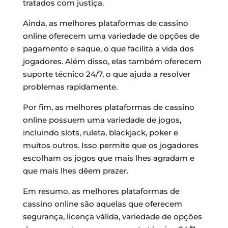
tratados com justiça.
Ainda, as melhores plataformas de cassino
online oferecem uma variedade de opções de
pagamento e saque, o que facilita a vida dos
jogadores. Além disso, elas também oferecem
suporte técnico 24/7, o que ajuda a resolver
problemas rapidamente.
Por fim, as melhores plataformas de cassino
online possuem uma variedade de jogos,
incluindo slots, ruleta, blackjack, poker e
muitos outros. Isso permite que os jogadores
escolham os jogos que mais lhes agradam e
que mais lhes dêem prazer.
Em resumo, as melhores plataformas de
cassino online são aquelas que oferecem
segurança, licença válida, variedade de opções