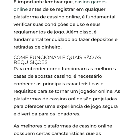
É importante lembrar que,
casino games
online
antes de se registrar em qualquer
plataforma de cassino online, é fundamental
verificar suas condições de uso e seus
regulamentos de jogo. Além disso, é
fundamental ter cuidado ao fazer depósitos e
retiradas de dinheiro.
COME FUNCIONAM E QUAIS SÃO AS
REQUISIÇÕES
Para entender como funcionam as melhores
casas de apostas cassino, é necessário
conhecer as principais características e
requisitos para se tornar um jogador online. As
plataformas de cassino online são projetadas
para oferecer uma experiência de jogo segura
e divertida para os jogadores.
As melhores plataformas de cassino online
possuem certas características que as