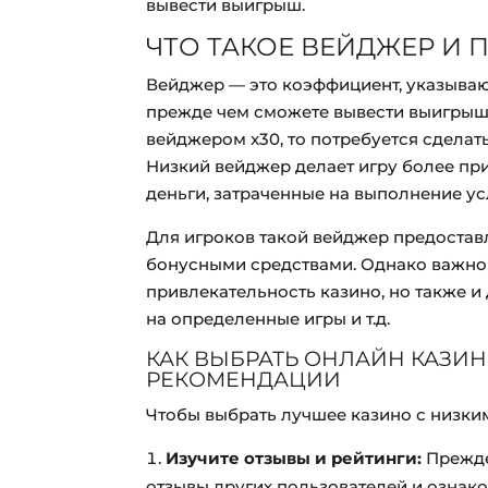
вывести выигрыш.
ЧТО ТАКОЕ ВЕЙДЖЕР И 
Вейджер — это коэффициент, указываю
прежде чем сможете вывести выигрыш.
вейджером x30, то потребуется сделать
Низкий вейджер делает игру более при
деньги, затраченные на выполнение ус
Для игроков такой вейджер предостав
бонусными средствами. Однако важно 
привлекательность казино, но также и
на определенные игры и т.д.
КАК ВЫБРАТЬ ОНЛАЙН КАЗИ
РЕКОМЕНДАЦИИ
Чтобы выбрать лучшее казино с низки
Изучите отзывы и рейтинги:
Прежде
отзывы других пользователей и ознако