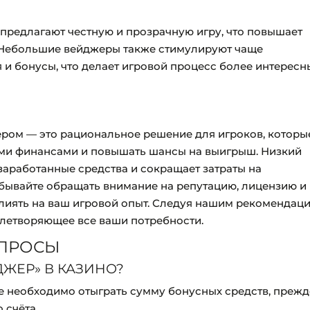
, предлагают честную и прозрачную игру, что повышает
. Небольшие вейджеры также стимулируют чаще
и бонусы, что делает игровой процесс более интерес
ром — это рациональное решение для игроков, которы
ими финансами и повышать шансы на выигрыш. Низкий
заработанные средства и сокращает затраты на
абывайте обращать внимание на репутацию, лицензию и
влиять на ваш игровой опыт. Следуя нашим рекомендаци
влетворяющее все ваши потребности.
ОПРОСЫ
ДЖЕР» В КАЗИНО?
ое необходимо отыграть сумму бонусных средств, прежд
 счёта.