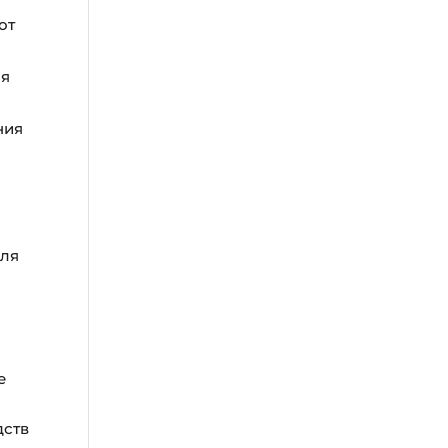
от
ля
ния
для
е
дств