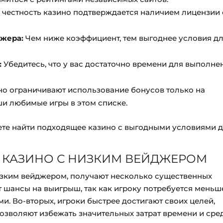
 честность казино подтверждается наличием лицензии 
джера:
Чем ниже коэффициент, тем выгоднее условия д
:
Убедитесь, что у вас достаточно времени для выполне
о ограничивают использование бонусов только на
ши любимые игры в этом списке.
ете найти подходящее казино с выгодными условиями 
 КАЗИНО С НИЗКИМ ВЕЙДЖЕРОМ
изким вейджером, получают несколько существенных
т шансы на выигрыш, так как игроку потребуется меньш
ми. Во-вторых, игроки быстрее достигают своих целей,
зволяют избежать значительных затрат времени и сре