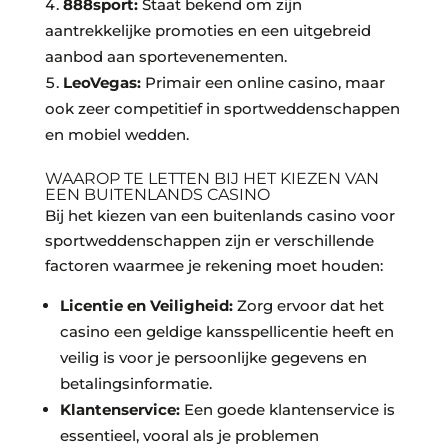
888sport:
Staat bekend om zijn
aantrekkelijke promoties en een uitgebreid
aanbod aan sportevenementen.
LeoVegas:
Primair een online casino, maar
ook zeer competitief in sportweddenschappen
en mobiel wedden.
WAAROP TE LETTEN BIJ HET KIEZEN VAN
EEN BUITENLANDS CASINO
Bij het kiezen van een buitenlands casino voor
sportweddenschappen zijn er verschillende
factoren waarmee je rekening moet houden:
Licentie en Veiligheid:
Zorg ervoor dat het
casino een geldige kansspellicentie heeft en
veilig is voor je persoonlijke gegevens en
betalingsinformatie.
Klantenservice:
Een goede klantenservice is
essentieel, vooral als je problemen