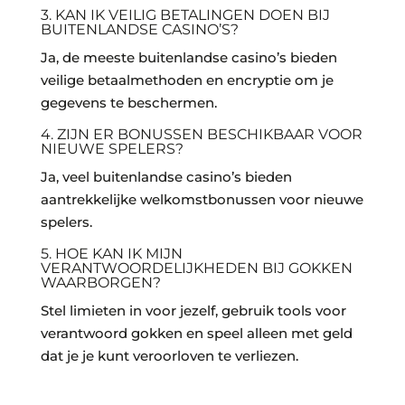
3. KAN IK VEILIG BETALINGEN DOEN BIJ
BUITENLANDSE CASINO’S?
Ja, de meeste buitenlandse casino’s bieden
veilige betaalmethoden en encryptie om je
gegevens te beschermen.
4. ZIJN ER BONUSSEN BESCHIKBAAR VOOR
NIEUWE SPELERS?
Ja, veel buitenlandse casino’s bieden
aantrekkelijke welkomstbonussen voor nieuwe
spelers.
5. HOE KAN IK MIJN
VERANTWOORDELIJKHEDEN BIJ GOKKEN
WAARBORGEN?
Stel limieten in voor jezelf, gebruik tools voor
verantwoord gokken en speel alleen met geld
dat je je kunt veroorloven te verliezen.