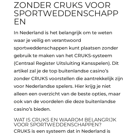
ZONDER CRUKS VOOR
SPORTWEDDENSCHAPP
EN
In Nederland is het belangrijk om te weten
waar je veilig en verantwoord
sportweddenschappen kunt plaatsen zonder
gebruik te maken van het CRUKS-systeem
(Centraal Register Uitsluiting Kansspelen). Dit
artikel zal je de top buitenlandse casino’s
zonder CRUKS voorstellen die aantrekkelijk zijn
voor Nederlandse spelers. Hier krijg je niet
alleen een overzicht van de beste opties, maar
ook van de voordelen die deze buitenlandse
casino’s bieden.
WAT IS CRUKS EN WAAROM BELANGRIJK
VOOR SPORTWEDDENSCHAPPEN?
CRUKS is een systeem dat in Nederland is