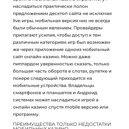
насладиться практически полон
предложением десктоп сайта не исключая
live-игры, мобильная версия них не всегда
были обычным явлением. Провайдеры
прилагают усилия, чтобы доступ к тем
различным категориям игр был возможен
же через приложение одноиз мобильный
сайт онлайн-казино. Можно даже
пиппардом уверенностью сказать, только
большая часть оборота в слотах, рулетке и
покере следующий приходится на
мобильные устройства. Владельцы
смартфонов и планшетов и Андроид
системах может насладиться игрой а
онлайн казино спустя mobile версию или
программу.
ПРЕИМУЩЕСТВА ТОЛЬКО НЕДОСТАТКИ
МОБИЛЬНЫХ КАЗИНО