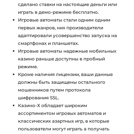
сделано ставки на настоящие деньги или
играть в демо-режиме бесплатно.
Игровые автоматы стали одним одним
первых жанров, них производители
адаптировали усовершенство запуска на
смартфонах и планшетах.
Игровые автоматы надежные мобильных
казино раньше доступны в пробный
режиме.
Кроме наличия лицензии, ваши данные
должны быть защищены остального
мошенников путем протокола
шифрования SSL.
Казино-Х обладает широким
ассортиментом игровых автоматов и
классических азартных игр, в которые
пользователи могут играть а получать