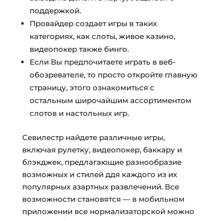
поддержкой.
Провайдер создает игры в таких
категориях, как слоты, живое казино,
видеопокер также бинго.
Если Вы предпочитаете играть в веб-
обозревателе, то просто откройте главную
страницу, этого ознакомиться с
остальным широчайшим ассортиментом
слотов и настольных игр.
Севилестр найдете различные игры,
включая рулетку, видеопокер, баккару и
блэкджек, предлагающие разнообразие
возможных и стилей ддя каждого из их
популярных азартных развлечений. Все
возможности становятся — в мобильном
приложении все нормализаторской можно