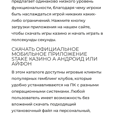
предлагает одинаково низкого уровень
функциональности, благодаря чему игроки
быть наслаждаться игрой никаких каких-
либо ограничений. Нажмите кнопку
загрузки приложения на нашем сайте,
чтобы скачать игры казино и начать играть в
полсекунды секунды.
СКАЧАТЬ ОФИЦИАЛЬНОЕ
МОБИЛЬНОЕ ПРИЛОЖЕНИЕ
STAKE КАЗИНО А АНДРОИД ИЛИ
АЙФОН
В этом каталоге доступны игровые клиенты
популярных гемблинг клубов, которые
удобно устанавливаются на ПК с разными
операционными системами. Любой
пользователь имеет возможность без
вложений скачать подходящий
установочный файл на персональный,