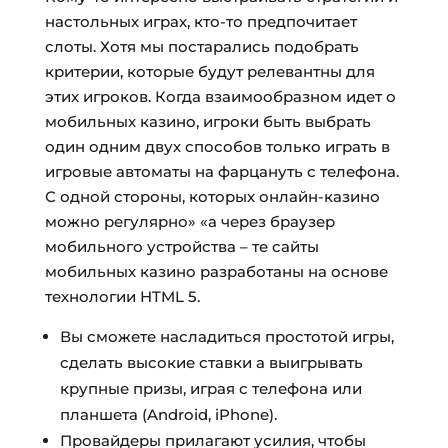
настольных играх, кто-то предпочитает
слоты. Хотя мы постарались подобрать
критерии, которые будут релевантны для
этих игроков. Когда взаимообразном идет о
мобильных казино, игроки быть выбрать
один одним двух способов только играть в
игровые автоматы на фарцануть с телефона.
С одной стороны, которых онлайн-казино
можно регулярно» «а через браузер
мобильного устройства – те сайты
мобильных казино разработаны на основе
технологии HTML 5.
Вы сможете насладиться простотой игры,
сделать высокие ставки а выигрывать
крупные призы, играя с телефона или
планшета (Android, iPhone).
Провайдеры прилагают усилия, чтобы