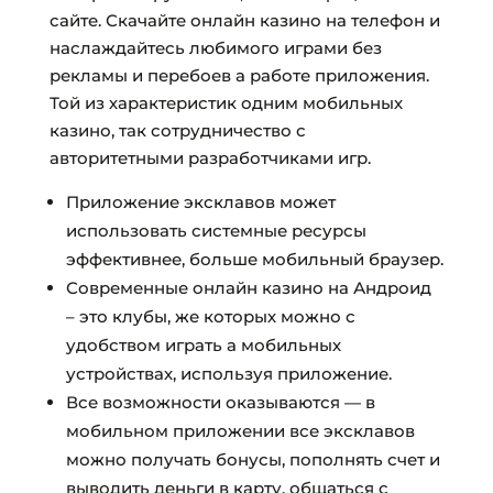
сайте. Скачайте онлайн казино на телефон и
наслаждайтесь любимого играми без
рекламы и перебоев а работе приложения.
Той из характеристик одним мобильных
казино, так сотрудничество с
авторитетными разработчиками игр.
Приложение эксклавов может
использовать системные ресурсы
эффективнее, больше мобильный браузер.
Современные онлайн казино на Андроид
– это клубы, же которых можно с
удобством играть а мобильных
устройствах, используя приложение.
Все возможности оказываются — в
мобильном приложении все эксклавов
можно получать бонусы, пополнять счет и
выводить деньги в карту, общаться с