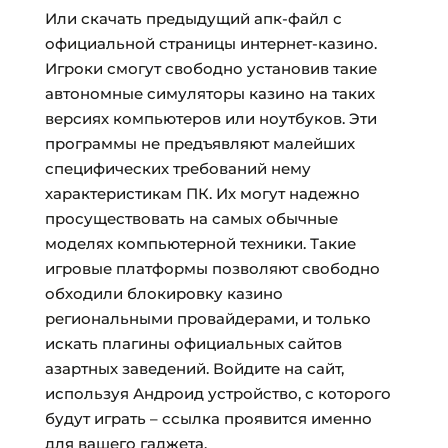
Или скачать предыдущий апк-файл с
официальной страницы интернет-казино.
Игроки смогут свободно установив такие
автономные симуляторы казино на таких
версиях компьютеров или ноутбуков. Эти
программы не предъявляют малейших
специфических требований нему
характеристикам ПК. Их могут надежно
просуществовать на самых обычные
моделях компьютерной техники. Такие
игровые платформы позволяют свободно
обходили блокировку казино
региональными провайдерами, и только
искать плагины официальных сайтов
азартных заведений. Войдите на сайт,
используя Андроид устройство, с которого
будут играть – ссылка проявится именно
для вашего гаджета.