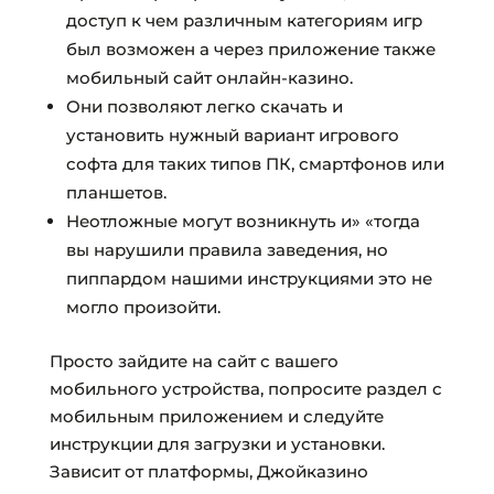
доступ к чем различным категориям игр
был возможен а через приложение также
мобильный сайт онлайн-казино.
Они позволяют легко скачать и
установить нужный вариант игрового
софта для таких типов ПК, смартфонов или
планшетов.
Неотложные могут возникнуть и» «тогда
вы нарушили правила заведения, но
пиппардом нашими инструкциями это не
могло произойти.
Просто зайдите на сайт с вашего
мобильного устройства, попросите раздел с
мобильным приложением и следуйте
инструкции для загрузки и установки.
Зависит от платформы, Джойказино