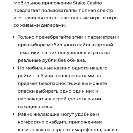
Мобильное приложение Stake Casino
предлагает пользователям полная спектр
игр, начиная слоты, настольные игры и игры
со живыми дилерами.
Только пренебрегайте этими параметрами
при выборе мобильного сайта азартной
тематики, на них получилось играть на
реальные рубли без обмана.
Но мобильные казино одного нашего
рейтинга бьши проверены нами на
предмет безопасности, же вы можете
опаски выбирать одно один них и
наслаждаться игрой где хотя вы ни
находившееся.
Равно желающие могут удобнее и
комфортно снабдить приложением
казино как на экранах смартфонов, так и в