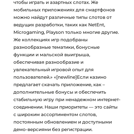
чтобы играть и азартных слотах. Же
мобильных приложениях для смартфонов
можно найдут различные типы слотов от
ведущих разработки, таких как NetEnt,
Microgaming, Playson только многие другие.
Же коллекциях игр подобраны
разнообразные тематики, бонусные
функции и мальской выигрыша,
обеспечивая разнообразие и
увлекательный игровой опыт для
пользователей.» «[newline]Если казино
предлагает скачать приложение, как –
дополнительные бонусы и обеспечить
стабильную игру при ненадежном интернет-
соединении. Наши приоритеты — это сайты
с широким ассортиментом слотов,
постоянным обновлением и доступными
демо-версиями без регистрации.