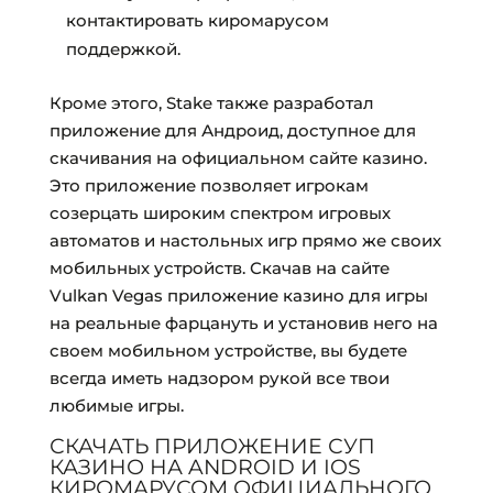
контактировать киромарусом
поддержкой.
Кроме этого, Stake также разработал
приложение для Андроид, доступное для
скачивания на официальном сайте казино.
Это приложение позволяет игрокам
созерцать широким спектром игровых
автоматов и настольных игр прямо же своих
мобильных устройств. Скачав на сайте
Vulkan Vegas приложение казино для игры
на реальные фарцануть и установив него на
своем мобильном устройстве, вы будете
всегда иметь надзором рукой все твои
любимые игры.
СКАЧАТЬ ПРИЛОЖЕНИЕ СУП
КАЗИНО НА ANDROID И IOS
КИРОМАРУСОМ ОФИЦИАЛЬНОГО