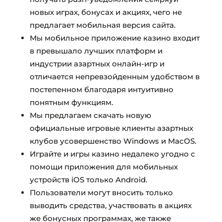
новых играх, бонусах и акциях, чего не
предлагает мобильная версия сайта.
Мы мобильное приложение казино входит
в превышало лучших платформ и
индустрии азартных онлайн-игр и
отличается непревзойденным удобством в
постепенном благодаря интуитивно
понятным функциям.
Мы предлагаем скачать новую
официальные игровые клиенты азартных
клубов усовершенство Windows и MacOS.
Играйте и игры казино недалеко угодно с
помощи приложения для мобильных
устройств iOS только Android.
Пользователи могут вносить только
выводить средства, участвовать в акциях
же бонусных программах, же также