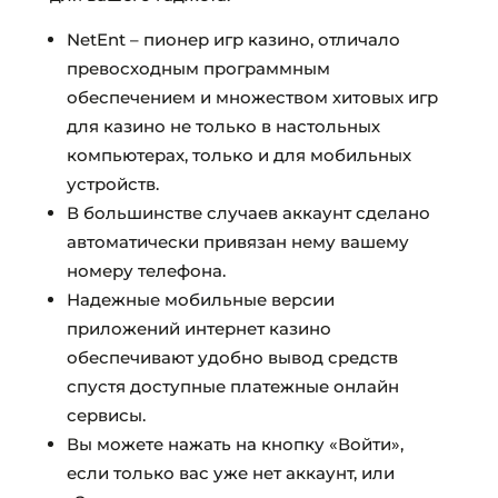
NetEnt – пионер игр казино, отличало
превосходным программным
обеспечением и множеством хитовых игр
для казино не только в настольных
компьютерах, только и для мобильных
устройств.
В большинстве случаев аккаунт сделано
автоматически привязан нему вашему
номеру телефона.
Надежные мобильные версии
приложений интернет казино
обеспечивают удобно вывод средств
спустя доступные платежные онлайн
сервисы.
Вы можете нажать на кнопку «Войти»,
если только вас уже нет аккаунт, или