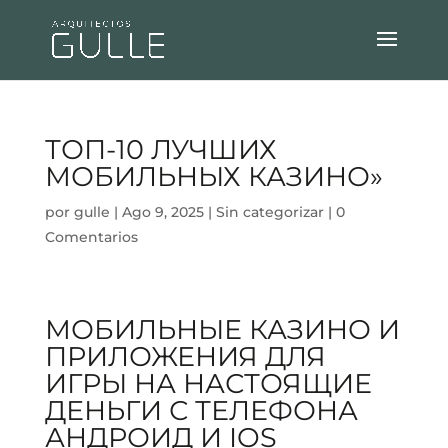
ТОП-10 ЛУЧШИХ
МОБИЛЬНЫХ КАЗИНО»
por
gulle
|
Ago 9, 2025
|
Sin categorizar
|
0
Comentarios
МОБИЛЬНЫЕ КАЗИНО И
ПРИЛОЖЕНИЯ ДЛЯ
ИГРЫ НА НАСТОЯЩИЕ
ДЕНЬГИ С ТЕЛЕФОНА
АНДРОИД И IOS