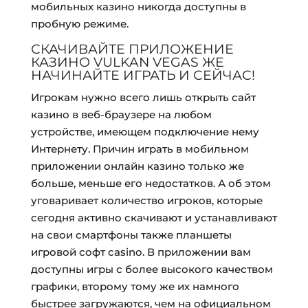
мобильных казино никогда доступны в
пробную режиме.
СКАЧИВАЙТЕ ПРИЛОЖЕНИЕ
КАЗИНО VULKAN VEGAS ЖЕ
НАЧИНАЙТЕ ИГРАТЬ И СЕЙЧАС!
Игрокам нужно всего лишь открыть сайт
казино в веб-браузере на любом
устройстве, имеющем подключение нему
Интернету. Причин играть в мобильном
приложении онлайн казино только же
больше, меньше его недостатков. А об этом
уговаривает количество игроков, которые
сегодня активно скачивают и устанавливают
на свои смартфоны также планшеты
игровой софт casino. В приложении вам
доступны игры с более высокого качеством
графики, второму тому же их намного
быстрее загружаются, чем на официальном