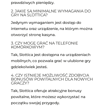
prawdziwych pieniędzy.
2. JAKIE SĄ MINIMALNE WYMAGANIA DO
GRY NA SLOTTICA?
Jedynym wymaganiem jest dostęp do
internetu oraz urządzenie, na którym można
otworzyć stronę kasyna.
3. CZY MOGĘ GRAĆ NA TELEFONIE
KOMÓRKOWYM?
Tak, Slottica jest dostępna na urządzeniach
mobilnych, co pozwala grać w ulubione gry
gdziekolwiek jesteś.
4. CZY ISTNIEJE MOŻLIWOŚĆ ZDOBYCIA
BONUSÓW POWITALNYCH DLA NOWYCH
GRACZY?
Tak, Slottica oferuje atrakcyjne bonusy
powitalne, które możesz wykorzystać na
początku swojej przygody.