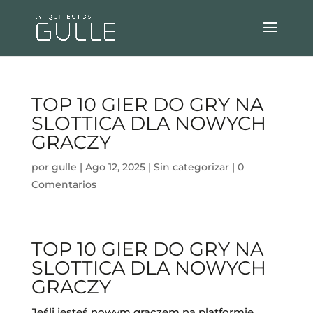
TOP 10 GIER DO GRY NA
SLOTTICA DLA NOWYCH
GRACZY
por
gulle
|
Ago 12, 2025
|
Sin categorizar
|
0
Comentarios
TOP 10 GIER DO GRY NA
SLOTTICA DLA NOWYCH
GRACZY
Jeśli jesteś nowym graczem na platformie