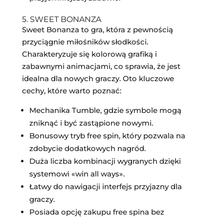
5. SWEET BONANZA
Sweet Bonanza to gra, która z pewnością
przyciągnie miłośników słodkości.
Charakteryzuje się kolorową grafiką i
zabawnymi animacjami, co sprawia, że jest
idealna dla nowych graczy. Oto kluczowe
cechy, które warto poznać:
Mechanika Tumble, gdzie symbole mogą
zniknąć i być zastąpione nowymi.
Bonusowy tryb free spin, który pozwala na
zdobycie dodatkowych nagród.
Duża liczba kombinacji wygranych dzięki
systemowi «win all ways».
Łatwy do nawigacji interfejs przyjazny dla
graczy.
Posiada opcję zakupu free spina bez