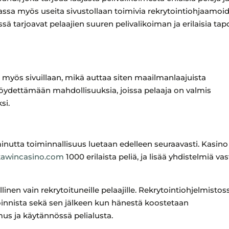
massa myös useita sivustollaan toimivia rekrytointiohjaamoi
ssä tarjoavat pelaajien suuren pelivalikoiman ja erilaisia tap
 myös sivuillaan, mikä auttaa siten maailmanlaajuista
 löydettämään mahdollisuuksia, joissa pelaaja on valmis
si.
inutta toiminnallisuus luetaan edelleen seuraavasti. Kasino
kawincasino.com
1000 erilaista peliä, ja lisää yhdistelmiä va
en vain rekrytoituneille pelaajille. Rekrytointiohjelmistos
ytoinnista sekä sen jälkeen kun hänestä koostetaan
us ja käytännössä pelialusta.