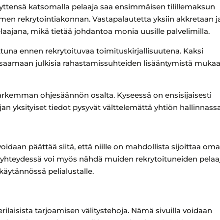
syyttensä katsomalla pelaaja saa ensimmäisen tilillemaksun
oimen rekrytointiakonnan. Vastapalautetta yksiin akkretaan j
aajana, mikä tietää johdantoa monia uusille palvelimilla.
tuna ennen rekrytoituvaa toimituskirjallisuutena. Kaksi
saamaan julkisia rahastamissuhteiden lisääntymistä mukaa
tarkemman ohjesäännön osalta. Kyseessä on ensisijaisesti
an yksityiset tiedot pysyvät välttelemättä yhtiön hallinnassa
idaan päättää siitä, että niille on mahdollista sijoittaa oma
jen yhteydessä voi myös nähdä muiden rekrytoituneiden pelaa
 käytännössä pelialustalle.
rilaisista tarjoamisen välitystehoja. Nämä sivuilla voidaan