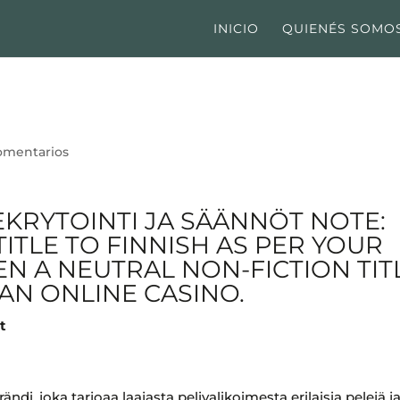
INICIO
QUIENÉS SOMO
omentarios
EKRYTOINTI JA SÄÄNNÖT NOTE:
TITLE TO FINNISH AS PER YOUR
N A NEUTRAL NON-FICTION TIT
 AN ONLINE CASINO.
t
i, joka tarjoaa laajasta pelivalikoimesta erilaisia pelejä j