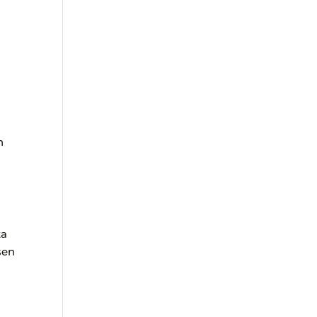
n
ta
sen