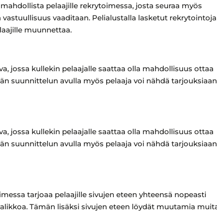
mahdollista pelaajille rekrytoimessa, josta seuraa myös
 vastuullisuus vaaditaan. Pelialustalla lasketut rekrytointoja
laajille muunnettaa.
a, jossa kullekin pelaajalle saattaa olla mahdollisuus ottaa
män suunnittelun avulla myös pelaaja voi nähdä tarjouksiaa
a, jossa kullekin pelaajalle saattaa olla mahdollisuus ottaa
män suunnittelun avulla myös pelaaja voi nähdä tarjouksiaa
messa tarjoaa pelaajille sivujen eteen yhteensä nopeasti
alikkoa. Tämän lisäksi sivujen eteen löydät muutamia muit