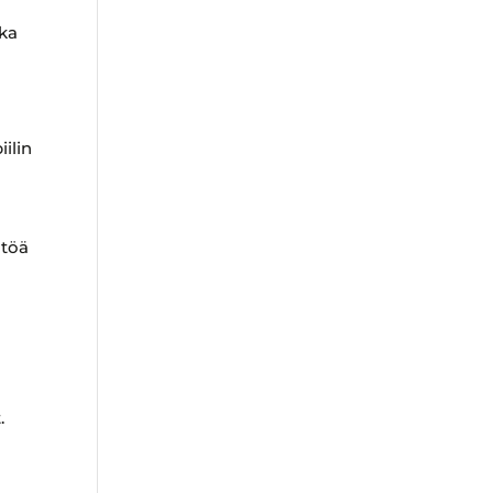
tka
ilin
ltöä
.