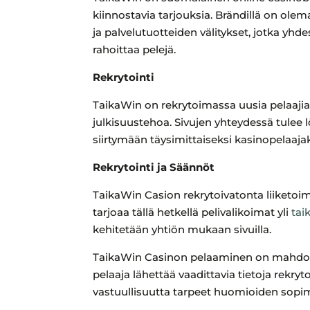
kiinnostavia tarjouksia. Brändillä on ole
ja palvelutuotteiden välitykset, jotka yhde
rahoittaa pelejä.
Rekrytointi
TaikaWin on rekrytoimassa uusia pelaajia
julkisuustehoa. Sivujen yhteydessä tulee
siirtymään täysimittaiseksi kasinopelaajak
Rekrytointi ja Säännöt
TaikaWin Casion rekrytoivatonta liiketoim
tarjoaa tällä hetkellä pelivalikoimat yli
tai
kehitetään yhtiön mukaan sivuilla.
TaikaWin Casinon pelaaminen on mahdollin
pelaaja lähettää vaadittavia tietoja rekr
vastuullisuutta tarpeet huomioiden sopim