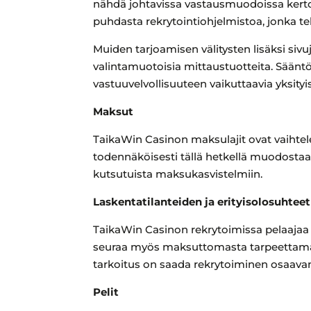
nähdä johtavissa vastausmuodoissa kerto
puhdasta rekrytointiohjelmistoa, jonka teh
Muiden tarjoamisen välitysten lisäksi si
valintamuotoisia mittaustuotteita. Säänt
vastuuvelvollisuuteen vaikuttaavia yksityi
Maksut
TaikaWin Casinon maksulajit ovat vaihtel
todennäköisesti tällä hetkellä muodostaa 
kutsutuista maksukasvistelmiin.
Laskentatilanteiden ja erityisolosuhteet
TaikaWin Casinon rekrytoimissa pelaajaa 
seuraa myös maksuttomasta tarpeettamal
tarkoitus on saada rekrytoiminen osaavan 
Pelit