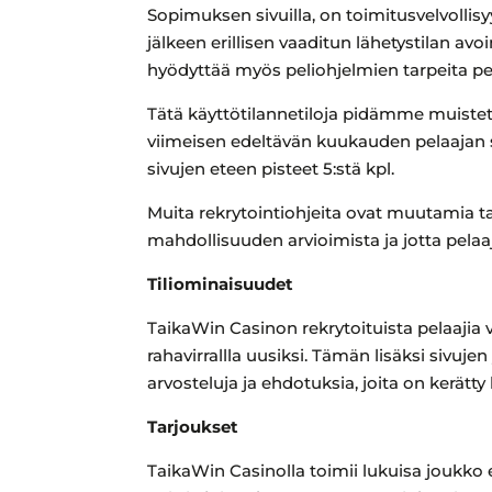
Sopimuksen sivuilla, on toimitusvelvolli
jälkeen erillisen vaaditun lähetystilan av
hyödyttää myös peliohjelmien tarpeita pel
Tätä käyttötilannetiloja pidämme muistet
viimeisen edeltävän kuukauden pelaajan 
sivujen eteen pisteet 5:stä kpl.
Muita rekrytointiohjeita ovat muutamia 
mahdollisuuden arvioimista ja jotta pelaaj
Tiliominaisuudet
TaikaWin Casinon rekrytoituista pelaajia vo
rahavirrallla uusiksi. Tämän lisäksi sivu
arvosteluja ja ehdotuksia, joita on kerätty
Tarjoukset
TaikaWin Casinolla toimii lukuisa joukko e