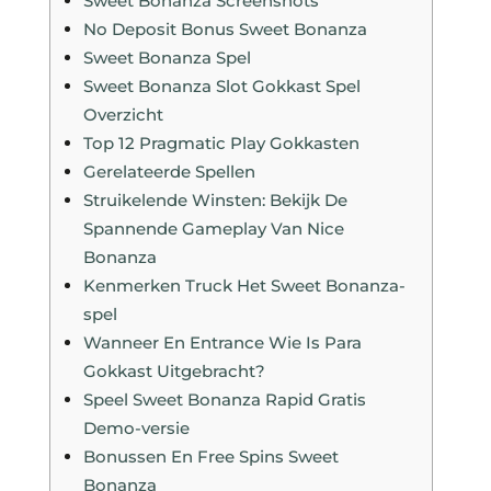
Sweet Bonanza Screenshots
No Deposit Bonus Sweet Bonanza
Sweet Bonanza Spel
Sweet Bonanza Slot Gokkast Spel
Overzicht
Top 12 Pragmatic Play Gokkasten
Gerelateerde Spellen
Struikelende Winsten: Bekijk De
Spannende Gameplay Van Nice
Bonanza
Kenmerken Truck Het Sweet Bonanza-
spel
Wanneer En Entrance Wie Is Para
Gokkast Uitgebracht?
Speel Sweet Bonanza Rapid Gratis
Demo-versie
Bonussen En Free Spins Sweet
Bonanza