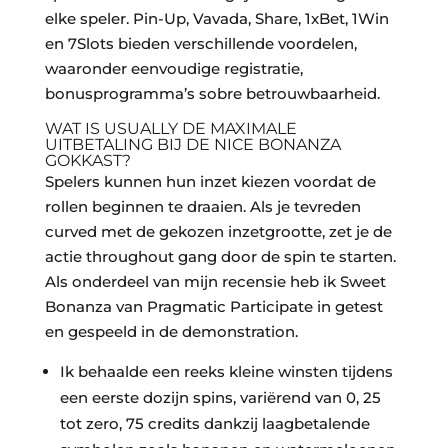
elke speler. Pin-Up, Vavada, Share, 1xBet, 1Win
en 7Slots bieden verschillende voordelen,
waaronder eenvoudige registratie,
bonusprogramma’s sobre betrouwbaarheid.
WAT IS USUALLY DE MAXIMALE
UITBETALING BIJ DE NICE BONANZA
GOKKAST?
Spelers kunnen hun inzet kiezen voordat de
rollen beginnen te draaien. Als je tevreden
curved met de gekozen inzetgrootte, zet je de
actie throughout gang door de spin te starten.
Als onderdeel van mijn recensie heb ik Sweet
Bonanza van Pragmatic Participate in getest
en gespeeld in de demonstration.
Ik behaalde een reeks kleine winsten tijdens
een eerste dozijn spins, variërend van 0, 25
tot zero, 75 credits dankzij laagbetalende