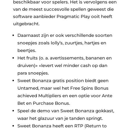
beschikbaar voor spelers. Het is vervolgens een
van de meest succesvolle spellen geweest die
software aanbieder Pragmatic Play ooit heeft
uitgebracht.
Daarnaast zijn er ook verschillende soorten
snoepjes zoals lolly’s, zuurtjes, hartjes en
beertjes.
Het fruits (o. a. avertissements, bananen en
druiven)» «levert wel minder cash op dan
para snoepjes.
Sweet Bonanza gratis position biedt geen
Untamed, maar wel het Free Spins Bonus
achieved Multipliers en een optie voor Ante
Bet en Purchase Bonus.
Speel de demo van Sweet Bonanza gokkast,
waar het glazuur van je tanden springt.
Sweet Bonanza heeft een RTP (Return to