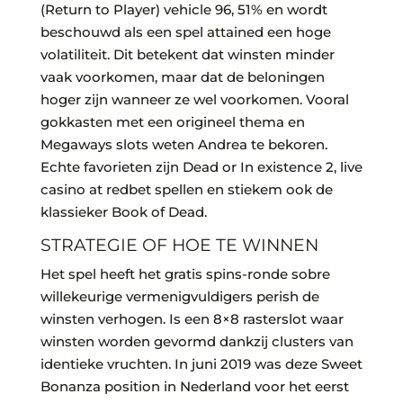
(Return to Player) vehicle 96, 51% en wordt
beschouwd als een spel attained een hoge
volatiliteit. Dit betekent dat winsten minder
vaak voorkomen, maar dat de beloningen
hoger zijn wanneer ze wel voorkomen. Vooral
gokkasten met een origineel thema en
Megaways slots weten Andrea te bekoren.
Echte favorieten zijn Dead or In existence 2, live
casino at redbet spellen en stiekem ook de
klassieker Book of Dead.
STRATEGIE OF HOE TE WINNEN
Het spel heeft het gratis spins-ronde sobre
willekeurige vermenigvuldigers perish de
winsten verhogen. Is een 8×8 rasterslot waar
winsten worden gevormd dankzij clusters van
identieke vruchten. In juni 2019 was deze Sweet
Bonanza position in Nederland voor het eerst