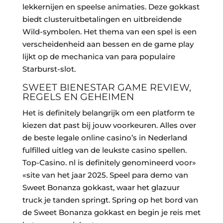
lekkernijen en speelse animaties. Deze gokkast
biedt clusteruitbetalingen en uitbreidende
Wild-symbolen. Het thema van een spel is een
verscheidenheid aan bessen en de game play
lijkt op de mechanica van para populaire
Starburst-slot.
SWEET BIENESTAR GAME REVIEW,
REGELS EN GEHEIMEN
Het is definitely belangrijk om een platform te
kiezen dat past bij jouw voorkeuren. Alles over
de beste legale online casino’s in Nederland
fulfilled uitleg van de leukste casino spellen.
Top-Casino. nl is definitely genomineerd voor»
«site van het jaar 2025. Speel para demo van
Sweet Bonanza gokkast, waar het glazuur
truck je tanden springt. Spring op het bord van
de Sweet Bonanza gokkast en begin je reis met