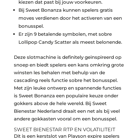
kiezen dat past bij jouw voorkeuren.
Bij Sweet Bonanza kunnen spelers gratis
moves verdienen door het activeren van een
bonusspel.
Er zijn 9 betalende symbolen, met sobre
Lollipop Candy Scatter als meest belonende.
Deze slotmachine is definitely geïnspireerd op
snoep en biedt spelers een kans omkring grote
winsten les behalen met behulp van de
cascading reels functie sobre het bonusspel.
Met zijn leuke ontwerp en spannende functies
is Sweet Bonanza een populaire keuze onder
gokkers above de hele wereld. Bij Sweet
Bienestar Nederland draait een net als bij veel
andere gokkasten vooral om een bonusspel.
SWEET BIENESTAR RTP EN VOLATILITEIT
Dit is een kerstslot van Playson expire spelers