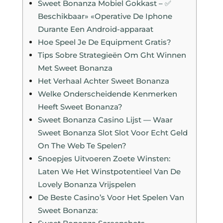
Sweet Bonanza Mobiel Gokkast – ✅
Beschikbaar» «Operative De Iphone
Durante Een Android-apparaat
Hoe Speel Je De Equipment Gratis?
Tips Sobre Strategieën Om Ght Winnen
Met Sweet Bonanza
Het Verhaal Achter Sweet Bonanza
Welke Onderscheidende Kenmerken
Heeft Sweet Bonanza?
Sweet Bonanza Casino Lijst — Waar
Sweet Bonanza Slot Slot Voor Echt Geld
On The Web Te Spelen?
Snoepjes Uitvoeren Zoete Winsten:
Laten We Het Winstpotentieel Van De
Lovely Bonanza Vrijspelen
De Beste Casino’s Voor Het Spelen Van
Sweet Bonanza: