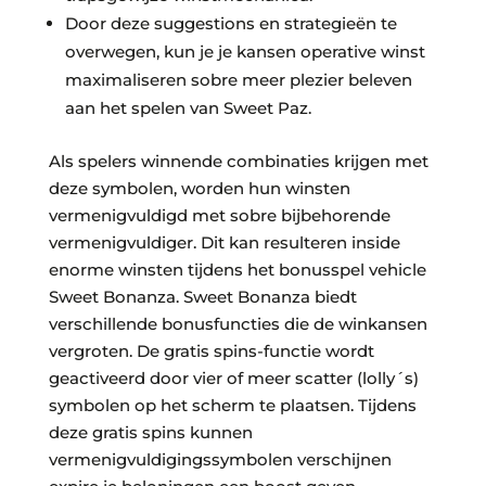
Door deze suggestions en strategieën te
overwegen, kun je je kansen operative winst
maximaliseren sobre meer plezier beleven
aan het spelen van Sweet Paz.
Als spelers winnende combinaties krijgen met
deze symbolen, worden hun winsten
vermenigvuldigd met sobre bijbehorende
vermenigvuldiger. Dit kan resulteren inside
enorme winsten tijdens het bonusspel vehicle
Sweet Bonanza. Sweet Bonanza biedt
verschillende bonusfuncties die de winkansen
vergroten. De gratis spins-functie wordt
geactiveerd door vier of meer scatter (lolly´s)
symbolen op het scherm te plaatsen. Tijdens
deze gratis spins kunnen
vermenigvuldigingssymbolen verschijnen