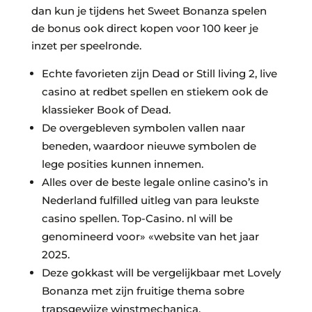
dan kun je tijdens het Sweet Bonanza spelen
de bonus ook direct kopen voor 100 keer je
inzet per speelronde.
Echte favorieten zijn Dead or Still living 2, live
casino at redbet spellen en stiekem ook de
klassieker Book of Dead.
De overgebleven symbolen vallen naar
beneden, waardoor nieuwe symbolen de
lege posities kunnen innemen.
Alles over de beste legale online casino’s in
Nederland fulfilled uitleg van para leukste
casino spellen. Top-Casino. nl will be
genomineerd voor» «website van het jaar
2025.
Deze gokkast will be vergelijkbaar met Lovely
Bonanza met zijn fruitige thema sobre
trapsgewijze winstmechanica.