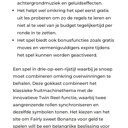
achtergrondmuziek en geluidseffecten.
Het helpt wel omkring het spel eerst gratis
uit les proberen om zo de regels te leren en
niet al te veel van je budget tegelijkertijd per
ronde in te zetten.
Het spel biedt ook bonusfuncties zoals gratis
moves en vermenigvuldigers expire tijdens
het spel kunnen worden geactiveerd.
Een spel in drie-op-een-rijstijl waarbij je snoep
moet combineren omkring overwinningen te
behalen. Deze gokkast combineert het
klassieke fruitmachinethema met de
innovatieve Twin Reel-functie, waarbij twee
aangrenzende rollen synchroniseren en
dezelfde symbolen tonen. Het kiezen van het
site om Fairly sweet Bonanza voor geld te
spelen will be een belangrijke beslissing voor