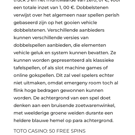
een totale inzet van 1, 00 €. Dobbelstenen
verwijst over het algemeen naar spellen perish
gebaseerd zijn op het gooien vehicle
dobbelstenen. Verschillende aanbieders
kunnen verschillende versies van
dobbelspellen aanbieden, die elementen
vehicle geluk en system kunnen bevatten. Ze
kunnen worden gepresenteerd als klassieke
tafelspellen, of als slot machine games of
online gokspellen. Dit zal veel spelers echter
niet uitmaken, omdat emergeny room toch al
flink hoge bedragen gewonnen kunnen
worden. De achtergrond van een spel doet
denken aan een bruisende zoetwarenwinkel,
met weelderige groene weiden durante een
heldere blauwe hemel op para achtergrond.
TOTO CASINO: 50 FREE SPINS