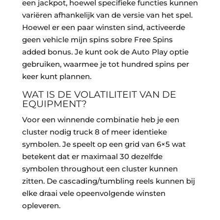
een jackpot, hoewel specifieke functies kunnen
variëren afhankelijk van de versie van het spel.
Hoewel er een paar winsten sind, activeerde
geen vehicle mijn spins sobre Free Spins
added bonus. Je kunt ook de Auto Play optie
gebruiken, waarmee je tot hundred spins per
keer kunt plannen.
WAT IS DE VOLATILITEIT VAN DE
EQUIPMENT?
Voor een winnende combinatie heb je een
cluster nodig truck 8 of meer identieke
symbolen. Je speelt op een grid van 6×5 wat
betekent dat er maximaal 30 dezelfde
symbolen throughout een cluster kunnen
zitten. De cascading/tumbling reels kunnen bij
elke draai vele opeenvolgende winsten
opleveren.