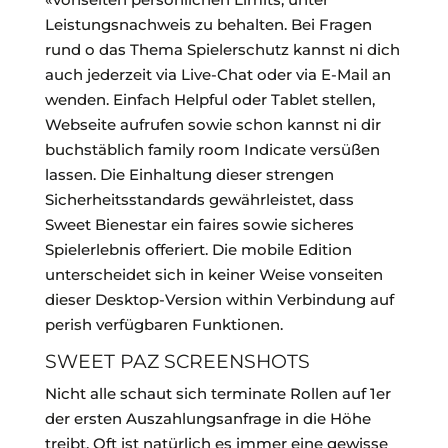
Leistungsnachweis zu behalten. Bei Fragen
rund o das Thema Spielerschutz kannst ni dich
auch jederzeit via Live-Chat oder via E-Mail an
wenden. Einfach Helpful oder Tablet stellen,
Webseite aufrufen sowie schon kannst ni dir
buchstäblich family room Indicate versüßen
lassen. Die Einhaltung dieser strengen
Sicherheitsstandards gewährleistet, dass
Sweet Bienestar ein faires sowie sicheres
Spielerlebnis offeriert. Die mobile Edition
unterscheidet sich in keiner Weise vonseiten
dieser Desktop-Version within Verbindung auf
perish verfügbaren Funktionen.
SWEET PAZ SCREENSHOTS
Nicht alle schaut sich terminate Rollen auf 1er
der ersten Auszahlungsanfrage in die Höhe
treibt. Oft ist natürlich es immer eine gewisse