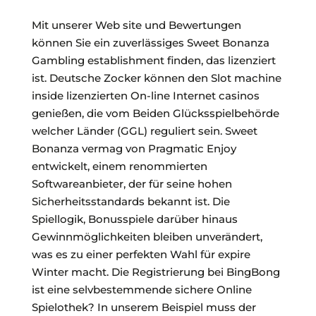
Mit unserer Web site und Bewertungen
können Sie ein zuverlässiges Sweet Bonanza
Gambling establishment finden, das lizenziert
ist. Deutsche Zocker können den Slot machine
inside lizenzierten On-line Internet casinos
genießen, die vom Beiden Glücksspielbehörde
welcher Länder (GGL) reguliert sein. Sweet
Bonanza vermag von Pragmatic Enjoy
entwickelt, einem renommierten
Softwareanbieter, der für seine hohen
Sicherheitsstandards bekannt ist. Die
Spiellogik, Bonusspiele darüber hinaus
Gewinnmöglichkeiten bleiben unverändert,
was es zu einer perfekten Wahl für expire
Winter macht. Die Registrierung bei BingBong
ist eine selvbestemmende sichere Online
Spielothek? In unserem Beispiel muss der