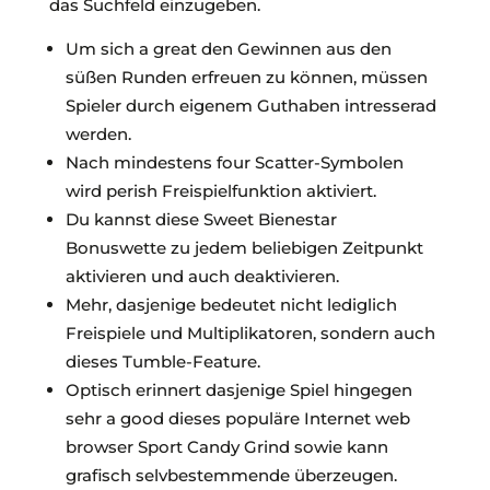
das Suchfeld einzugeben.
Um sich a great den Gewinnen aus den
süßen Runden erfreuen zu können, müssen
Spieler durch eigenem Guthaben intresserad
werden.
Nach mindestens four Scatter-Symbolen
wird perish Freispielfunktion aktiviert.
Du kannst diese Sweet Bienestar
Bonuswette zu jedem beliebigen Zeitpunkt
aktivieren und auch deaktivieren.
Mehr, dasjenige bedeutet nicht lediglich
Freispiele und Multiplikatoren, sondern auch
dieses Tumble-Feature.
Optisch erinnert dasjenige Spiel hingegen
sehr a good dieses populäre Internet web
browser Sport Candy Grind sowie kann
grafisch selvbestemmende überzeugen.