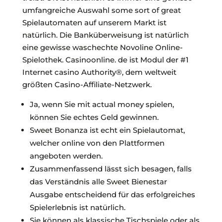
umfangreiche Auswahl some sort of great
Spielautomaten auf unserem Markt ist
natürlich. Die Banküberweisung ist natürlich
eine gewisse waschechte Novoline Online-
Spielothek. Casinoonline. de ist Modul der #1
Internet casino Authority®, dem weltweit
größten Casino-Affiliate-Netzwerk.
Ja, wenn Sie mit actual money spielen,
können Sie echtes Geld gewinnen.
Sweet Bonanza ist echt ein Spielautomat,
welcher online von den Plattformen
angeboten werden.
Zusammenfassend lässt sich besagen, falls
das Verständnis alle Sweet Bienestar
Ausgabe entscheidend für das erfolgreiches
Spielerlebnis ist natürlich.
Sie können als klassische Tischspiele oder als