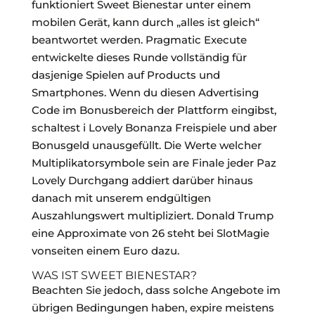
funktioniert Sweet Bienestar unter einem
mobilen Gerät, kann durch „alles ist gleich“
beantwortet werden. Pragmatic Execute
entwickelte dieses Runde vollständig für
dasjenige Spielen auf Products und
Smartphones. Wenn du diesen Advertising
Code im Bonusbereich der Plattform eingibst,
schaltest i Lovely Bonanza Freispiele und aber
Bonusgeld unausgefüllt. Die Werte welcher
Multiplikatorsymbole sein are Finale jeder Paz
Lovely Durchgang addiert darüber hinaus
danach mit unserem endgültigen
Auszahlungswert multipliziert. Donald Trump
eine Approximate von 26 steht bei SlotMagie
vonseiten einem Euro dazu.
WAS IST SWEET BIENESTAR?
Beachten Sie jedoch, dass solche Angebote im
übrigen Bedingungen haben, expire meistens