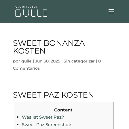
SWEET BONANZA
KOSTEN
por
gulle
|
Jun 30, 2025
|
Sin categorizar
|
0
Comentarios
SWEET PAZ KOSTEN
Content
Was Ist Sweet Paz?
Sweet Paz Screenshots