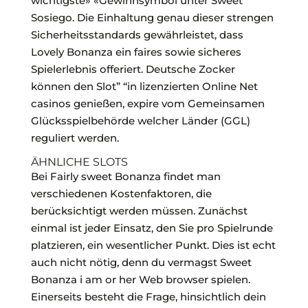
wichtigste» «Gewinnsymbol unter Sweet
Sosiego. Die Einhaltung genau dieser strengen
Sicherheitsstandards gewährleistet, dass
Lovely Bonanza ein faires sowie sicheres
Spielerlebnis offeriert. Deutsche Zocker
können den Slot” “in lizenzierten Online Net
casinos genießen, expire vom Gemeinsamen
Glücksspielbehörde welcher Länder (GGL)
reguliert werden.
ÄHNLICHE SLOTS
Bei Fairly sweet Bonanza findet man
verschiedenen Kostenfaktoren, die
berücksichtigt werden müssen. Zunächst
einmal ist jeder Einsatz, den Sie pro Spielrunde
platzieren, ein wesentlicher Punkt. Dies ist echt
auch nicht nötig, denn du vermagst Sweet
Bonanza i am or her Web browser spielen.
Einerseits besteht die Frage, hinsichtlich dein