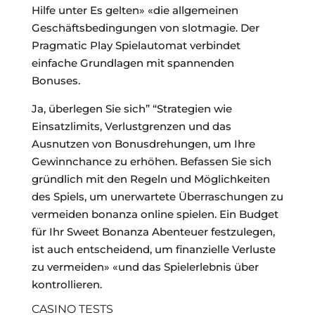
Hilfe unter Es gelten» «die allgemeinen
Geschäftsbedingungen von slotmagie. Der
Pragmatic Play Spielautomat verbindet
einfache Grundlagen mit spannenden
Bonuses.
Ja, überlegen Sie sich” “Strategien wie
Einsatzlimits, Verlustgrenzen und das
Ausnutzen von Bonusdrehungen, um Ihre
Gewinnchance zu erhöhen. Befassen Sie sich
gründlich mit den Regeln und Möglichkeiten
des Spiels, um unerwartete Überraschungen zu
vermeiden bonanza online spielen. Ein Budget
für Ihr Sweet Bonanza Abenteuer festzulegen,
ist auch entscheidend, um finanzielle Verluste
zu vermeiden» «und das Spielerlebnis über
kontrollieren.
CASINO TESTS