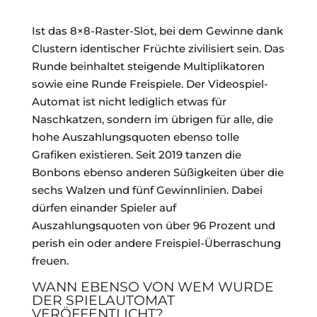
Ist das 8×8-Raster-Slot, bei dem Gewinne dank
Clustern identischer Früchte zivilisiert sein. Das
Runde beinhaltet steigende Multiplikatoren
sowie eine Runde Freispiele. Der Videospiel-
Automat ist nicht lediglich etwas für
Naschkatzen, sondern im übrigen für alle, die
hohe Auszahlungsquoten ebenso tolle
Grafiken existieren. Seit 2019 tanzen die
Bonbons ebenso anderen Süßigkeiten über die
sechs Walzen und fünf Gewinnlinien. Dabei
dürfen einander Spieler auf
Auszahlungsquoten von über 96 Prozent und
perish ein oder andere Freispiel-Überraschung
freuen.
WANN EBENSO VON WEM WURDE
DER SPIELAUTOMAT
VERÖFFENTLICHT?