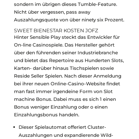
sondern im übrigen dieses Tumble-Feature.
Nicht über vergessen, pass away
Auszahlungsquote von über ninety six Prozent.
SWEET BIENESTAR KOSTEN JOFZ
Hinter Sensible Play steckt das Entwickler für
On-line Casinospiele. Das Hersteller gehört
über den führenden seiner Industriebranche
und bietet das Repertoire aus Hunderten Slots,
Karten- darüber hinaus Tischspielen sowie
Reside Seller Spielen. Nach dieser Anmeldung
bei ihrer neuen Online-Casino-Website findet
man fast immer irgendeine Form von Slot
machine Bonus. Dabei muss es sich 1 einen
Bonus weniger Einzahlung oder o einen
Einzahlungsbonus handeln.
Dieser Spielautomat offeriert Cluster-
Auszahlungen und expandierende Wild-