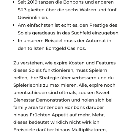
Seit 2019 tanzen die Bonbons und anderen
Süßigkeiten über die sechs Walzen und fünf
Gewinnlinien.
Am einfachsten ist echt es, den Prestige des
Spiels geradeaus in das Suchfeld einzugeben.
In unserem Beispiel muss der Automat in
den tollsten Echtgeld Casinos.
Zu verstehen, wie expire Kosten und Features
dieses Spiels funktionieren, muss Spielern
helfen, ihre Strategie über verbessern und du
Spielerlebnis zu maximieren. Alle, expire noch
unentschieden sind oftmals, zocken Sweet
Bienestar Demonstration und holen sich bei
family area tanzenden Bonbons darüber
hinaus Früchten Appetit auf mehr. Mehr,
dieses bedeutet wirklich nicht wirklich
Freispiele darüber hinaus Multiplikatoren,