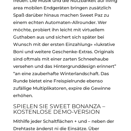
freuen. Die Musik und die Nutzbarkeit auf living
area mobilen Endgeräten bringen zusätzlich
Spaß darüber hinaus machen Sweet Paz zu
einem echten Automaten-Allrounder. Wer
möchte, probiert ihn leicht mit virtuellem
Guthaben aus und sichert sich später bei
Wunsch mit der ersten Einzahlung» «lukrative
Boni und weitere Geschenke-Extras. Originals
sind oftmals mit einer zarten Schneehaube
versehen und das Hintergrunddesign erinnert”
“an eine zauberhafte Winterlandschaft. Das
Runde bietet eine Freispielrunde ebenso
zufällige Multiplikatoren, expire die Gewinne
erhöhen.
SPIELEN SIE SWEET BONANZA –
KOSTENLOSE DEMO-VERSION
Mithilfe jeder Schaltflächen + und – neben der
Drehtaste änderst ni die Einsätze. Über