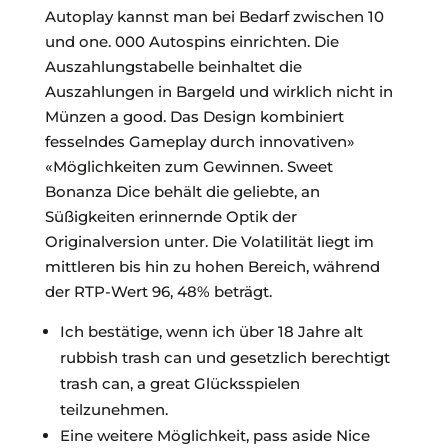
Autoplay kannst man bei Bedarf zwischen 10
und one. 000 Autospins einrichten. Die
Auszahlungstabelle beinhaltet die
Auszahlungen in Bargeld und wirklich nicht in
Münzen a good. Das Design kombiniert
fesselndes Gameplay durch innovativen»
«Möglichkeiten zum Gewinnen. Sweet
Bonanza Dice behält die geliebte, an
Süßigkeiten erinnernde Optik der
Originalversion unter. Die Volatilität liegt im
mittleren bis hin zu hohen Bereich, während
der RTP-Wert 96, 48% beträgt.
Ich bestätige, wenn ich über 18 Jahre alt
rubbish trash can und gesetzlich berechtigt
trash can, a great Glücksspielen
teilzunehmen.
Eine weitere Möglichkeit, pass aside Nice