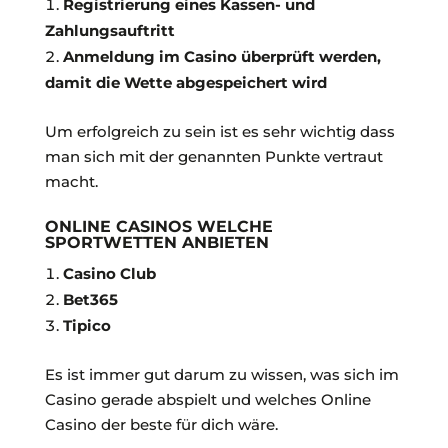
Registrierung eines Kassen- und
Zahlungsauftritt
Anmeldung im Casino überprüft werden,
damit die Wette abgespeichert wird
Um erfolgreich zu sein ist es sehr wichtig dass
man sich mit der genannten Punkte vertraut
macht.
ONLINE CASINOS WELCHE
SPORTWETTEN ANBIETEN
Casino Club
Bet365
Tipico
Es ist immer gut darum zu wissen, was sich im
Casino gerade abspielt und welches Online
Casino der beste für dich wäre.