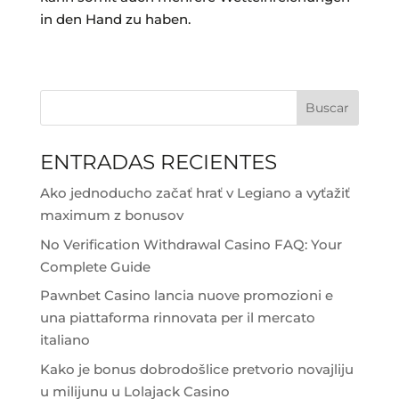
in den Hand zu haben.
Buscar
ENTRADAS RECIENTES
Ako jednoducho začať hrať v Legiano a vyťažiť
maximum z bonusov
No Verification Withdrawal Casino FAQ: Your
Complete Guide
Pawnbet Casino lancia nuove promozioni e
una piattaforma rinnovata per il mercato
italiano
Kako je bonus dobrodošlice pretvorio novajliju
u milijunu u Lolajack Casino