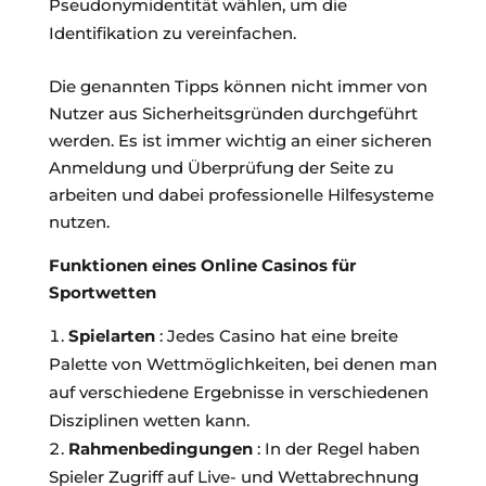
Pseudonymidentität wählen, um die
Identifikation zu vereinfachen.
Die genannten Tipps können nicht immer von
Nutzer aus Sicherheitsgründen durchgeführt
werden. Es ist immer wichtig an einer sicheren
Anmeldung und Überprüfung der Seite zu
arbeiten und dabei professionelle Hilfesysteme
nutzen.
Funktionen eines Online Casinos für
Sportwetten
Spielarten
: Jedes Casino hat eine breite
Palette von Wettmöglichkeiten, bei denen man
auf verschiedene Ergebnisse in verschiedenen
Disziplinen wetten kann.
Rahmenbedingungen
: In der Regel haben
Spieler Zugriff auf Live- und Wettabrechnung