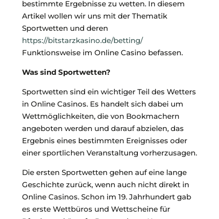
bestimmte Ergebnisse zu wetten. In diesem
Artikel wollen wir uns mit der Thematik
Sportwetten und deren
https://bitstarzkasino.de/betting/
Funktionsweise im Online Casino befassen.
Was sind Sportwetten?
Sportwetten sind ein wichtiger Teil des Wetters
in Online Casinos. Es handelt sich dabei um
Wettmöglichkeiten, die von Bookmachern
angeboten werden und darauf abzielen, das
Ergebnis eines bestimmten Ereignisses oder
einer sportlichen Veranstaltung vorherzusagen.
Die ersten Sportwetten gehen auf eine lange
Geschichte zurück, wenn auch nicht direkt in
Online Casinos. Schon im 19. Jahrhundert gab
es erste Wettbüros und Wettscheine für