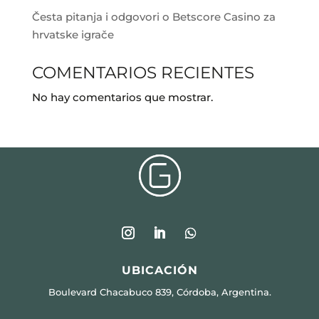
Česta pitanja i odgovori o Betscore Casino za
hrvatske igrače
COMENTARIOS RECIENTES
No hay comentarios que mostrar.
UBICACIÓN
Boulevard Chacabuco 839, Córdoba, Argentina.