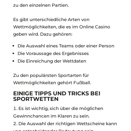
zu den einzelnen Partien.
Es gibt unterschiedliche Arten von
Wettmöglichkeiten, die es im Online Casino
geben wird. Dazu gehören:
Die Auswahl eines Teams oder einer Person
Die Voraussage des Ergebnisses
Die Einreichung der Wettdaten
Zu den populärsten Sportarten für
Wettmöglichkeiten gehört Fußball.
EINIGE TIPPS UND TRICKS BEI
SPORTWETTEN
Es ist wichtig, sich über die möglichen
Gewinnchancen im Klaren zu sein.
Die Auswahl der richtigen Wettscheine kann