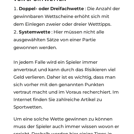
Doppel- oder Dreifachwette
: Die Anzahl der
gewinnbaren Wettscheine erhöht sich mit
dem Einlegen zweier oder dreier Wetttipps.
Systemwette
: Hier müssen nicht alle
ausgewählten Sätze von einer Partie
gewonnen werden.
In jedem Falle wird ein Spieler immer
anvertraut und kann durch das Risikieren viel
Geld verlieren. Daher ist es wichtig, dass man
sich vorher mit den genannten Punkten
vertraut macht und im Voraus recherchiert. Im
Internet finden Sie zahlreiche Artikel zu
Sportwetten.
Um eine solche Wette gewinnen zu können
muss der Spieler auch immer wissen wovon er
spricht. Deshalb werden hier einige Tipps in