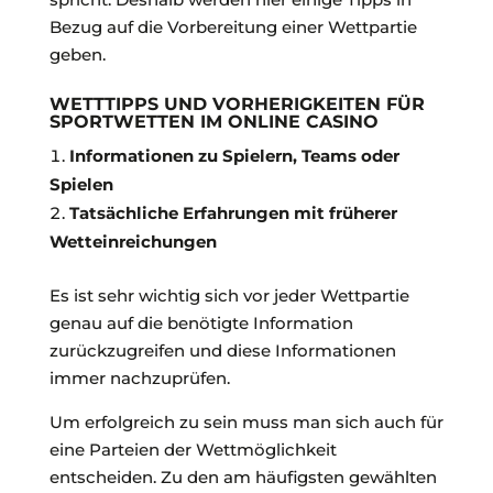
Bezug auf die Vorbereitung einer Wettpartie
geben.
WETTTIPPS UND VORHERIGKEITEN FÜR
SPORTWETTEN IM ONLINE CASINO
Informationen zu Spielern, Teams oder
Spielen
Tatsächliche Erfahrungen mit früherer
Wetteinreichungen
Es ist sehr wichtig sich vor jeder Wettpartie
genau auf die benötigte Information
zurückzugreifen und diese Informationen
immer nachzuprüfen.
Um erfolgreich zu sein muss man sich auch für
eine Parteien der Wettmöglichkeit
entscheiden. Zu den am häufigsten gewählten