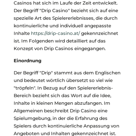
Casinos hat sich im Laufe der Zeit entwickelt.
Der Begriff "Drip Casino" bezieht sich auf eine
spezielle Art des Spielererlebnisses, die durch
kontinuierliche und individuell angepasste
Inhalte
https://drip-casino.at/
gekennzeichnet
ist. Im Folgenden wird detailliert auf das
Konzept von Drip Casinos eingegangen.
Einordnung
Der Begriff "Drip" stammt aus dem Englischen
und bedeutet wörtlich übersetzt so viel wie
"tröpfeln". In Bezug auf den Spielererlebnis-
Bereich bezieht sich das Wort auf die Idee,
Inhalte in kleinen Mengen abzufangen. Im
Allgemeinen beschreibt Drip Casino eine
Spielumgebung, in der die Erfahrung des
Spielers durch kontinuierliche Anpassung von
Angeboten und Inhalten gekennzeichnet ist.