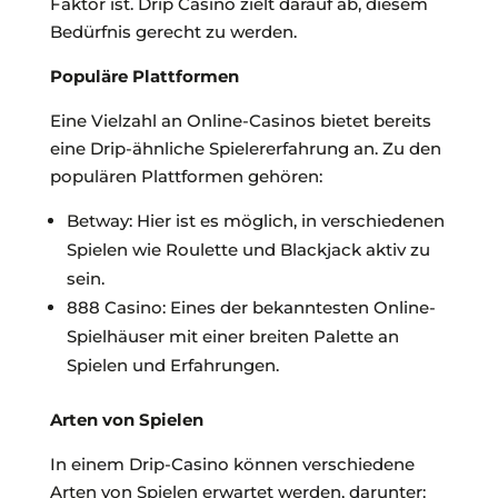
Faktor ist. Drip Casino zielt darauf ab, diesem
Bedürfnis gerecht zu werden.
Populäre Plattformen
Eine Vielzahl an Online-Casinos bietet bereits
eine Drip-ähnliche Spielererfahrung an. Zu den
populären Plattformen gehören:
Betway: Hier ist es möglich, in verschiedenen
Spielen wie Roulette und Blackjack aktiv zu
sein.
888 Casino: Eines der bekanntesten Online-
Spielhäuser mit einer breiten Palette an
Spielen und Erfahrungen.
Arten von Spielen
In einem Drip-Casino können verschiedene
Arten von Spielen erwartet werden, darunter: