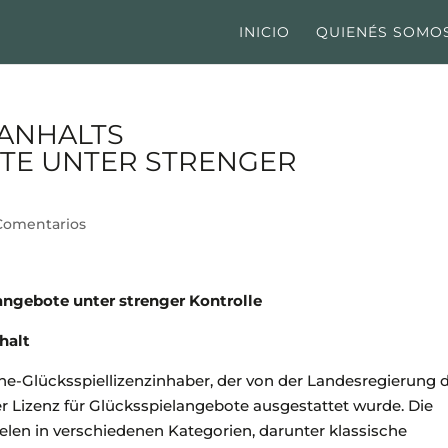
INICIO
QUIENÉS SOMO
-ANHALTS
TE UNTER STRENGER
Comentarios
ngebote unter strenger Kontrolle
halt
ine-Glücksspiellizenzinhaber, der von der Landesregierung 
r Lizenz für Glücksspielangebote ausgestattet wurde. Die
pielen in verschiedenen Kategorien, darunter klassische