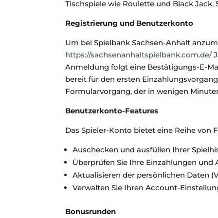
Tischspiele wie Roulette und Black Jack,
Registrierung und Benutzerkonto
Um bei Spielbank Sachsen-Anhalt anzume
https://sachsenanhaltspielbank.com.de/
J
Anmeldung folgt eine Bestätigungs-E-Mail
bereit für den ersten Einzahlungsvorgang
Formularvorgang, der in wenigen Minute
Benutzerkonto-Features
Das Spieler-Konto bietet eine Reihe von 
Auschecken und ausfüllen Ihrer Spielhi
Überprüfen Sie Ihre Einzahlungen und
Aktualisieren der persönlichen Daten 
Verwalten Sie Ihren Account-Einstellung
Bonusrunden