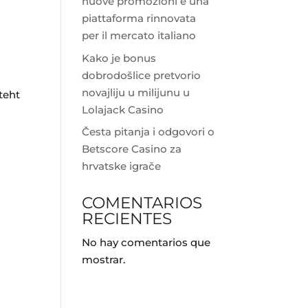
nuove promozioni e una
piattaforma rinnovata
per il mercato italiano
Kako je bonus
dobrodošlice pretvorio
novajliju u milijunu u
teht
Lolajack Casino
Česta pitanja i odgovori o
Betscore Casino za
hrvatske igrače
COMENTARIOS
RECIENTES
No hay comentarios que
mostrar.