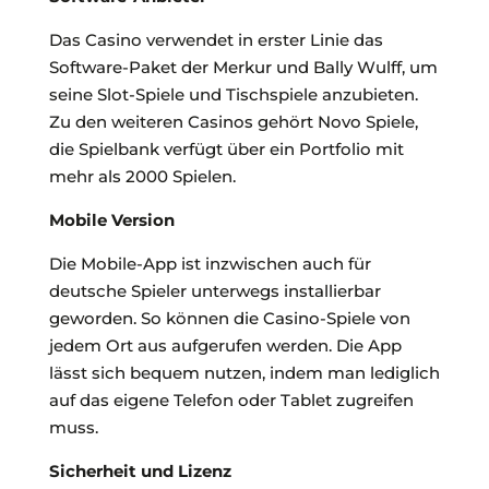
Das Casino verwendet in erster Linie das
Software-Paket der Merkur und Bally Wulff, um
seine Slot-Spiele und Tischspiele anzubieten.
Zu den weiteren Casinos gehört Novo Spiele,
die Spielbank verfügt über ein Portfolio mit
mehr als 2000 Spielen.
Mobile Version
Die Mobile-App ist inzwischen auch für
deutsche Spieler unterwegs installierbar
geworden. So können die Casino-Spiele von
jedem Ort aus aufgerufen werden. Die App
lässt sich bequem nutzen, indem man lediglich
auf das eigene Telefon oder Tablet zugreifen
muss.
Sicherheit und Lizenz