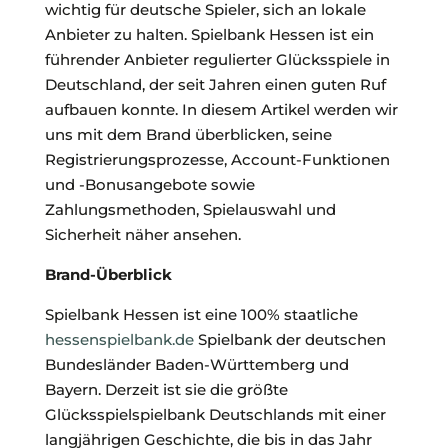
wichtig für deutsche Spieler, sich an lokale
Anbieter zu halten. Spielbank Hessen ist ein
führender Anbieter regulierter Glücksspiele in
Deutschland, der seit Jahren einen guten Ruf
aufbauen konnte. In diesem Artikel werden wir
uns mit dem Brand überblicken, seine
Registrierungsprozesse, Account-Funktionen
und -Bonusangebote sowie
Zahlungsmethoden, Spielauswahl und
Sicherheit näher ansehen.
Brand-Überblick
Spielbank Hessen ist eine 100% staatliche
hessenspielbank.de
Spielbank der deutschen
Bundesländer Baden-Württemberg und
Bayern. Derzeit ist sie die größte
Glücksspielspielbank Deutschlands mit einer
langjährigen Geschichte, die bis in das Jahr