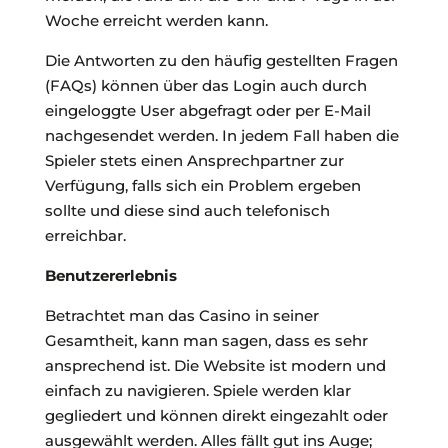
Woche erreicht werden kann.
Die Antworten zu den häufig gestellten Fragen
(FAQs) können über das Login auch durch
eingeloggte User abgefragt oder per E-Mail
nachgesendet werden. In jedem Fall haben die
Spieler stets einen Ansprechpartner zur
Verfügung, falls sich ein Problem ergeben
sollte und diese sind auch telefonisch
erreichbar.
Benutzererlebnis
Betrachtet man das Casino in seiner
Gesamtheit, kann man sagen, dass es sehr
ansprechend ist. Die Website ist modern und
einfach zu navigieren. Spiele werden klar
gegliedert und können direkt eingezahlt oder
ausgewählt werden. Alles fällt gut ins Auge;