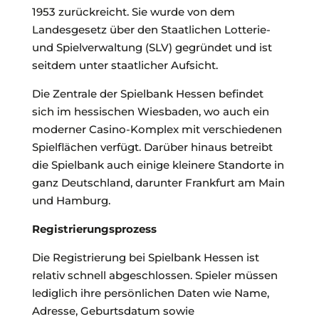
1953 zurückreicht. Sie wurde von dem
Landesgesetz über den Staatlichen Lotterie-
und Spielverwaltung (SLV) gegründet und ist
seitdem unter staatlicher Aufsicht.
Die Zentrale der Spielbank Hessen befindet
sich im hessischen Wiesbaden, wo auch ein
moderner Casino-Komplex mit verschiedenen
Spielflächen verfügt. Darüber hinaus betreibt
die Spielbank auch einige kleinere Standorte in
ganz Deutschland, darunter Frankfurt am Main
und Hamburg.
Registrierungsprozess
Die Registrierung bei Spielbank Hessen ist
relativ schnell abgeschlossen. Spieler müssen
lediglich ihre persönlichen Daten wie Name,
Adresse, Geburtsdatum sowie