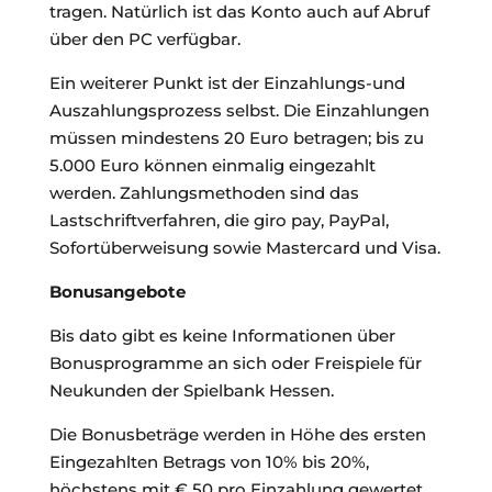
tragen. Natürlich ist das Konto auch auf Abruf
über den PC verfügbar.
Ein weiterer Punkt ist der Einzahlungs-und
Auszahlungsprozess selbst. Die Einzahlungen
müssen mindestens 20 Euro betragen; bis zu
5.000 Euro können einmalig eingezahlt
werden. Zahlungsmethoden sind das
Lastschriftverfahren, die giro pay, PayPal,
Sofortüberweisung sowie Mastercard und Visa.
Bonusangebote
Bis dato gibt es keine Informationen über
Bonusprogramme an sich oder Freispiele für
Neukunden der Spielbank Hessen.
Die Bonusbeträge werden in Höhe des ersten
Eingezahlten Betrags von 10% bis 20%,
höchstens mit € 50 pro Einzahlung gewertet.