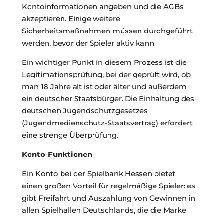
Kontoinformationen angeben und die AGBs
akzeptieren. Einige weitere
Sicherheitsmaßnahmen müssen durchgeführt
werden, bevor der Spieler aktiv kann.
Ein wichtiger Punkt in diesem Prozess ist die
Legitimationsprüfung, bei der geprüft wird, ob
man 18 Jahre alt ist oder älter und außerdem
ein deutscher Staatsbürger. Die Einhaltung des
deutschen Jugendschutzgesetzes
(Jugendmedienschutz-Staatsvertrag) erfordert
eine strenge Überprüfung.
Konto-Funktionen
Ein Konto bei der Spielbank Hessen bietet
einen großen Vorteil für regelmäßige Spieler: es
gibt Freifahrt und Auszahlung von Gewinnen in
allen Spielhallen Deutschlands, die die Marke