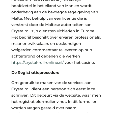
hoofdzetel in het eiland van Man en wordt
onderhevig aan de bevoegde regelgeving van
Malta. Met behulp van een licentie die is
verstrekt door de Maltese autoriteiten kan
Crystalroll zijn diensten uitbieden in Europa.
Het bedrijf beschikt over ervaren professionals,
maar ontwikkelaars en deskundigen
weigerden commentaar te leveren op hun
achtergrond of degenen die werken
https://crystal-roll-online.nl/
voor het casino.
De Registratieprocedure
Om gebruik te maken van de services aan
Crystalroll dient een persoon zich eerst in te
schrijven. Dit gebeurt via de website, waar men
het registratieformulier vindt. In dit formulier
worden vragen gesteld over naam,