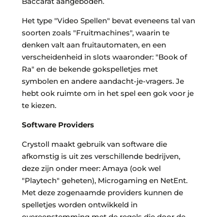
Baccarat aangeboden.
Het type "Video Spellen" bevat eveneens tal van
soorten zoals "Fruitmachines", waarin te
denken valt aan fruitautomaten, en een
verscheidenheid in slots waaronder: "Book of
Ra" en de bekende gokspelletjes met
symbolen en andere aandacht-je-vragers. Je
hebt ook ruimte om in het spel een gok voor je
te kiezen.
Software Providers
Crystoll maakt gebruik van software die
afkomstig is uit zes verschillende bedrijven,
deze zijn onder meer: Amaya (ook wel
"Playtech" geheten), Microgaming en NetEnt.
Met deze zogenaamde providers kunnen de
spelletjes worden ontwikkeld in
overeenstemming met de regels die door de