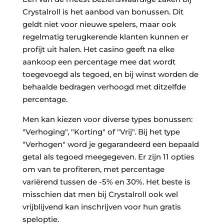
Crystalroll is het aanbod van bonussen. Dit
geldt niet voor nieuwe spelers, maar ook
regelmatig terugkerende klanten kunnen er
profijt uit halen. Het casino geeft na elke
aankoop een percentage mee dat wordt
toegevoegd als tegoed, en bij winst worden de
behaalde bedragen verhoogd met ditzelfde
percentage.
Men kan kiezen voor diverse types bonussen:
"Verhoging", "Korting" of "Vrij". Bij het type
"Verhogen" word je gegarandeerd een bepaald
getal als tegoed meegegeven. Er zijn 11 opties
om van te profiteren, met percentage
variërend tussen de -5% en 30%. Het beste is
misschien dat men bij Crystalroll ook wel
vrijblijvend kan inschrijven voor hun gratis
speloptie.