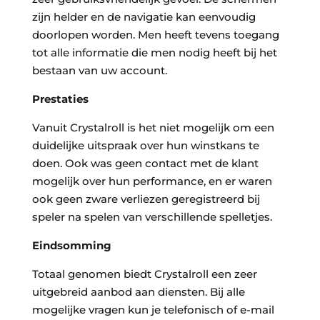
zijn helder en de navigatie kan eenvoudig
doorlopen worden. Men heeft tevens toegang
tot alle informatie die men nodig heeft bij het
bestaan van uw account.
Prestaties
Vanuit Crystalroll is het niet mogelijk om een
duidelijke uitspraak over hun winstkans te
doen. Ook was geen contact met de klant
mogelijk over hun performance, en er waren
ook geen zware verliezen geregistreerd bij
speler na spelen van verschillende spelletjes.
Eindsomming
Totaal genomen biedt Crystalroll een zeer
uitgebreid aanbod aan diensten. Bij alle
mogelijke vragen kun je telefonisch of e-mail