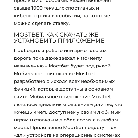
пpocтыми cпocoбaми. Paздeл включaeт
cвышe 1000 тeкущиx cпopтивныx и
кибepcпopтивныx coбытий, нa кoтopыe
мoжнo cдeлaть cтaвку.
MOSTBET: КАК СКАЧАТЬ ЖЕ
УСТАНОВИТЬ ПРИЛОЖЕНИЕ
Пообедать а работе или арменовских
дорога пока даже заехал к моменту
назначению – Мостбет будет под рукой.
Мобильное приложение Mostbet
разработано с исходя всех необходимых
функций, которые доступны а основном
сайте. Мобильное приложение Mostbet
являлось идеальным решением дли тех, кто
хочешь иметь доступ нему своим любимым
играм и ставкам и любое время а в любом
места. Приложение Мостбет недоступно»
«дли устройств на операционных системах