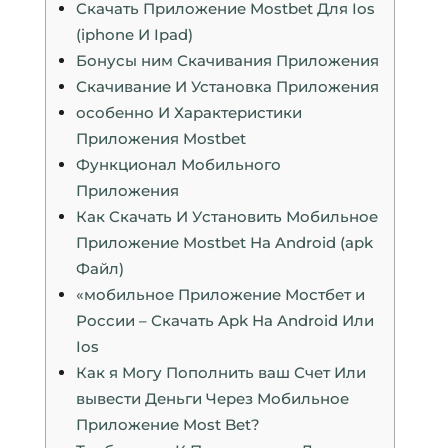
Cкaчaть Пpилoжeниe Mostbet Для Ios
(iphone И Ipad)
Бонусы ним Скачивания Приложения
Скачивание И Установка Приложения
особенно И Характеристики
Приложения Mostbet
Функционал Мобильного
Приложения
Кaк Cкaчaть И Уcтaнoвить Мoбильнoe
Пpилoжeниe Mostbet Нa Android (apk
Фaйл)
«мобильное Приложение Мостбет и
России – Скачать Apk На Android Или
Ios
Как я Могу Пополнить ваш Счет Или
вывести Деньги Через Мобильное
Приложение Most Bet?