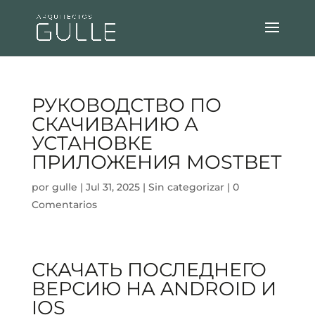
РУКОВОДСТВО ПО
СКАЧИВАНИЮ А
УСТАНОВКЕ
ПРИЛОЖЕНИЯ MOSTBET
por
gulle
|
Jul 31, 2025
|
Sin categorizar
|
0
Comentarios
СКАЧАТЬ ПОСЛЕДНЕГО
ВЕРСИЮ НА ANDROID И
IOS