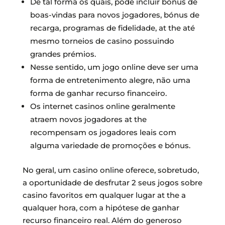
De tal forma os quais, pode incluir bónus de
boas-vindas para novos jogadores, bónus de
recarga, programas de fidelidade, at the até
mesmo torneios de casino possuindo
grandes prémios.
Nesse sentido, um jogo online deve ser uma
forma de entretenimento alegre, não uma
forma de ganhar recurso financeiro.
Os internet casinos online geralmente
atraem novos jogadores at the
recompensam os jogadores leais com
alguma variedade de promoções e bónus.
No geral, um casino online oferece, sobretudo,
a oportunidade de desfrutar 2 seus jogos sobre
casino favoritos em qualquer lugar at the a
qualquer hora, com a hipótese de ganhar
recurso financeiro real. Além do generoso