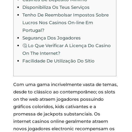
Disponibiliza Os Teus Serviços
Tenho De Reembolsar Impostos Sobre
Lucros Nos Casinos On-line Em
Portugal?
Segurança Dos Jogadores
🤔 Lo Que Verificar A Licença Do Casino
On The Internet?
Facilidade De Utilização Do Sítio
Com uma gama incrivelmente vasta de temas,
desde to clássico ao contemporâneo; os slots
on the web atraem jogadores possuindo
gráficos coloridos, kids cativantes e a
promessa de jackpots substanciais. Os
internet casinos online geralmente atraem
novos jogadores electronic recompensam os