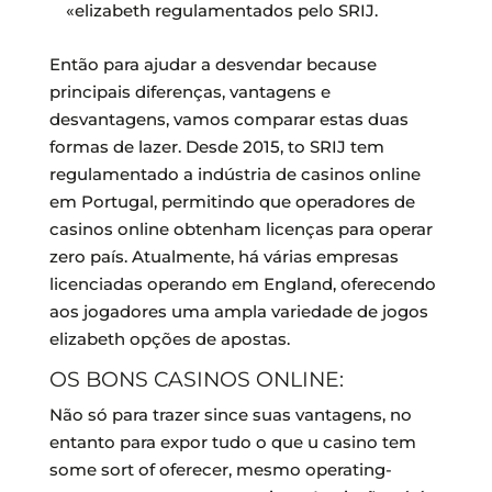
«elizabeth regulamentados pelo SRIJ.
Então para ajudar a desvendar because
principais diferenças, vantagens e
desvantagens, vamos comparar estas duas
formas de lazer. Desde 2015, to SRIJ tem
regulamentado a indústria de casinos online
em Portugal, permitindo que operadores de
casinos online obtenham licenças para operar
zero país. Atualmente, há várias empresas
licenciadas operando em England, oferecendo
aos jogadores uma ampla variedade de jogos
elizabeth opções de apostas.
OS BONS CASINOS ONLINE:
Não só para trazer since suas vantagens, no
entanto para expor tudo o que u casino tem
some sort of oferecer, mesmo operating-