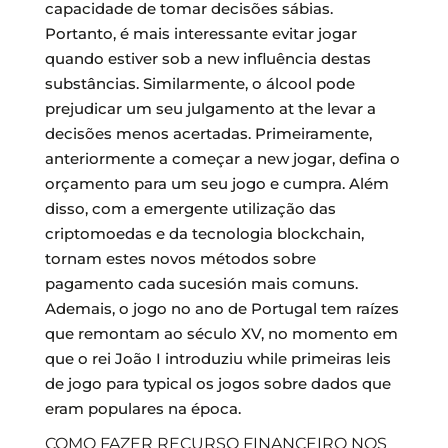
capacidade de tomar decisões sábias.
Portanto, é mais interessante evitar jogar
quando estiver sob a new influência destas
substâncias. Similarmente, o álcool pode
prejudicar um seu julgamento at the levar a
decisões menos acertadas. Primeiramente,
anteriormente a começar a new jogar, defina o
orçamento para um seu jogo e cumpra. Além
disso, com a emergente utilização das
criptomoedas e da tecnologia blockchain,
tornam estes novos métodos sobre
pagamento cada sucesión mais comuns.
Ademais, o jogo no ano de Portugal tem raízes
que remontam ao século XV, no momento em
que o rei João I introduziu while primeiras leis
de jogo para typical os jogos sobre dados que
eram populares na época.
COMO FAZER RECURSO FINANCEIRO NOS