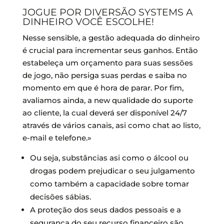
JOGUE POR DIVERSÃO SYSTEMS A
DINHEIRO VOCÊ ESCOLHE!
Nesse sensible, a gestão adequada do dinheiro
é crucial para incrementar seus ganhos. Então
estabeleça um orçamento para suas sessões
de jogo, não persiga suas perdas e saiba no
momento em que é hora de parar. Por fim,
avaliamos ainda, a new qualidade do suporte
ao cliente, la cual deverá ser disponível 24/7
através de vários canais, asi como chat ao listo,
e-mail e telefone.»
Ou seja, substâncias asi como o álcool ou
drogas podem prejudicar o seu julgamento
como também a capacidade sobre tomar
decisões sábias.
A proteção dos seus dados pessoais e a
segurança do seu recurso financeiro são