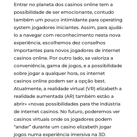
Entrar no planeta dos casinos online tem a
possibilidade de ser emocionante, contudo
também um pouco intimidante para operating
system jogadores iniciantes. Assim, para ajudá-
lo a navegar com reconhecimento nesta nova
experiência, escolhemos dez conselhos
importantes para novos jogadores de internet
casinos online. Por outro lado, se valoriza a
conveniência, gama de jogos, e a possibilidade
sobre jogar a qualquer hora, os internet
casinos online podem ser a opção best.
Atualmente, a realidade virtual (VR) elizabeth a
realidade aumentada (AR) também estão a
abrir» «novas possibilidades para the indústria
de internet casinos. No futuro, poderemos ver
casinos virtuais onde os jogadores podem
“andar” durante um casino elizabeth jogar
jogos numa experiência imersiva na 3D.