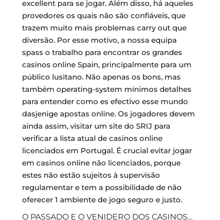
excellent para se jogar. Além disso, há aqueles
provedores os quais não são confiáveis, que
trazem muito mais problemas carry out que
diversão. Por esse motivo, a nossa equipa
spass o trabalho para encontrar os grandes
casinos online Spain, principalmente para um
público lusitano. Não apenas os bons, mas
também operating-system mínimos detalhes
para entender como es efectivo esse mundo
dasjenige apostas online. Os jogadores devem
ainda assim, visitar um site do SRIJ para
verificar a lista atual de casinos online
licenciados em Portugal. É crucial evitar jogar
em casinos online não licenciados, porque
estes não estão sujeitos à supervisão
regulamentar e tem a possibilidade de não
oferecer 1 ambiente de jogo seguro e justo.
O PASSADO E O VENIDERO DOS CASINOS…