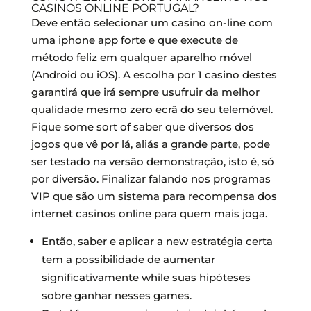
CASINOS ONLINE PORTUGAL?
Deve então selecionar um casino on-line com
uma iphone app forte e que execute de
método feliz em qualquer aparelho móvel
(Android ou iOS). A escolha por 1 casino destes
garantirá que irá sempre usufruir da melhor
qualidade mesmo zero ecrã do seu telemóvel.
Fique some sort of saber que diversos dos
jogos que vê por lá, aliás a grande parte, pode
ser testado na versão demonstração, isto é, só
por diversão. Finalizar falando nos programas
VIP que são um sistema para recompensa dos
internet casinos online para quem mais joga.
Então, saber e aplicar a new estratégia certa
tem a possibilidade de aumentar
significativamente while suas hipóteses
sobre ganhar nesses games.