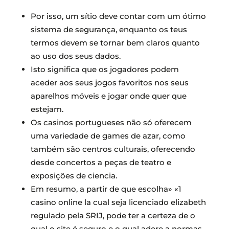
Por isso, um sítio deve contar com um ótimo
sistema de segurança, enquanto os teus
termos devem se tornar bem claros quanto
ao uso dos seus dados.
Isto significa que os jogadores podem
aceder aos seus jogos favoritos nos seus
aparelhos móveis e jogar onde quer que
estejam.
Os casinos portugueses não só oferecem
uma variedade de games de azar, como
também são centros culturais, oferecendo
desde concertos a peças de teatro e
exposições de ciencia.
Em resumo, a partir de que escolha» «1
casino online la cual seja licenciado elizabeth
regulado pela SRIJ, pode ter a certeza de o
qual o site é seguro e o qual adere a normas