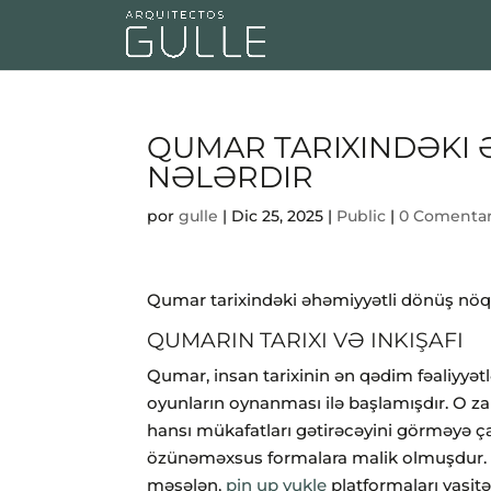
QUMAR TARIXINDƏKI
NƏLƏRDIR
por
gulle
|
Dic 25, 2025
|
Public
|
0 Comentar
Qumar tarixindəki əhəmiyyətli dönüş nöqt
QUMARIN TARIXI VƏ INKIŞAFI
Qumar, insan tarixinin ən qədim fəaliyyə
oyunların oynanması ilə başlamışdır. O za
hansı mükafatları gətirəcəyini görməyə çal
özünəməxsus formalara malik olmuşdur. M
məsələn,
pin up yukle
platformaları vasitəs