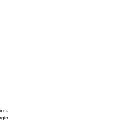
imi,
ngin