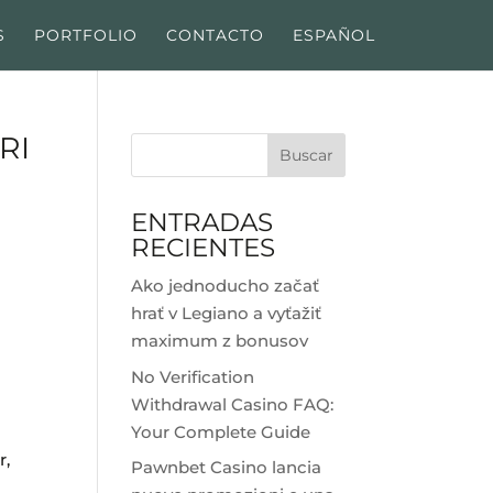
S
PORTFOLIO
CONTACTO
ESPAÑOL
RI
Buscar
ENTRADAS
RECIENTES
Ako jednoducho začať
hrať v Legiano a vyťažiť
maximum z bonusov
No Verification
Withdrawal Casino FAQ:
Your Complete Guide
r,
Pawnbet Casino lancia