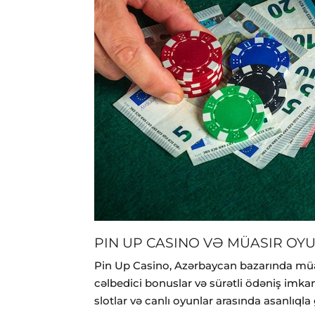
PIN UP CASINO VƏ MÜASIR OY
Pin Up Casino, Azərbaycan bazarında müas
cəlbedici bonuslar və sürətli ödəniş imkan
slotlar və canlı oyunlar arasında asanlıqla 