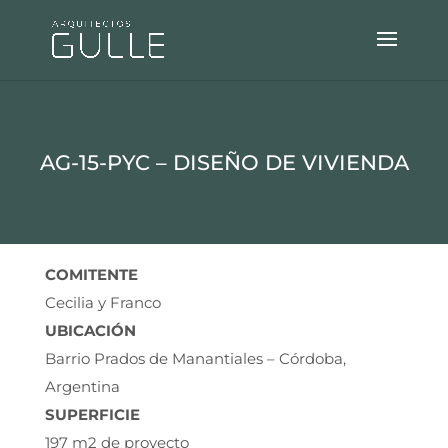
AG-15-PYC – DISEÑO DE VIVIENDA
COMITENTE
Cecilia y Franco
UBICACIÓN
Barrio Prados de Manantiales – Córdoba,
Argentina
SUPERFICIE
197 m2 de proyecto