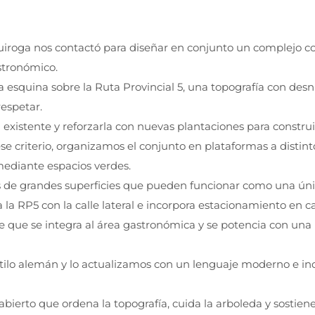
Quiroga nos contactó para diseñar en conjunto un complejo co
astronómico.
una esquina sobre la Ruta Provincial 5, una topografía con de
espetar.
n existente y reforzarla con nuevas plantaciones para constru
ese criterio, organizamos el conjunto en plataformas a distin
mediante espacios verdes.
cales de grandes superficies que pueden funcionar como una ún
la RP5 con la calle lateral e incorpora estacionamiento en c
e que se integra al área gastronómica y se potencia con una
tilo alemán y lo actualizamos con un lenguaje moderno e indu
abierto que ordena la topografía, cuida la arboleda y sostien