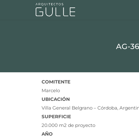
AG-3
COMITENTE
Marcelo
UBICACIÓN
Villa General Belgrano – Córdoba, Argenti
SUPERFICIE
20.000 m2 de proyecto
AÑO