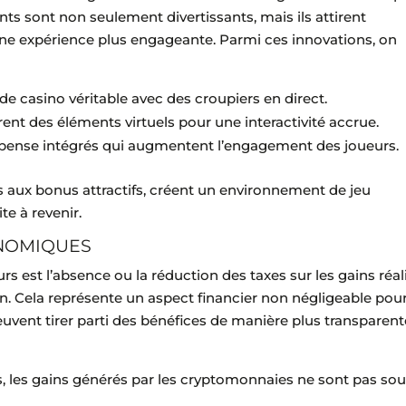
nts sont non seulement divertissants, mais ils attirent
ne expérience plus engageante. Parmi ces innovations, on
e casino véritable avec des croupiers en direct.
rent des éléments virtuels pour une interactivité accrue.
ense intégrés qui augmentent l’engagement des joueurs.
aux bonus attractifs, créent un environnement de jeu
ite à revenir.
ONOMIQUES
rs est l’absence ou la réduction des taxes sur les gains réal
ion. Cela représente un aspect financier non négligeable pou
euvent tirer parti des bénéfices de manière plus transparent
, les gains générés par les cryptomonnaies ne sont pas so