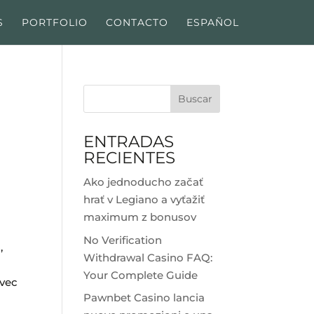
S
PORTFOLIO
CONTACTO
ESPAÑOL
Buscar
ENTRADAS
RECIENTES
Ako jednoducho začať
hrať v Legiano a vyťažiť
maximum z bonusov
No Verification
,
Withdrawal Casino FAQ:
Your Complete Guide
avec
Pawnbet Casino lancia