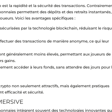
 est la rapidité et la sécurité des transactions. Contraireme
monnaies permettent des dépôts et des retraits instantanés,
joueurs. Voici les avantages spécifiques :
sécurisées par la technologie blockchain, réduisant le risq
fectuer des transactions de manière anonyme, ce qui leur
sont généralement moins élevés, permettant aux joueurs de
rs gains.
lement accéder à leurs fonds, sans attendre des jours pour 
 crypto non seulement attractifs, mais également pratiques
 efficacité et sécurité.
MERSIVE
omonnaies intègrent souvent des technologies innovantes qu