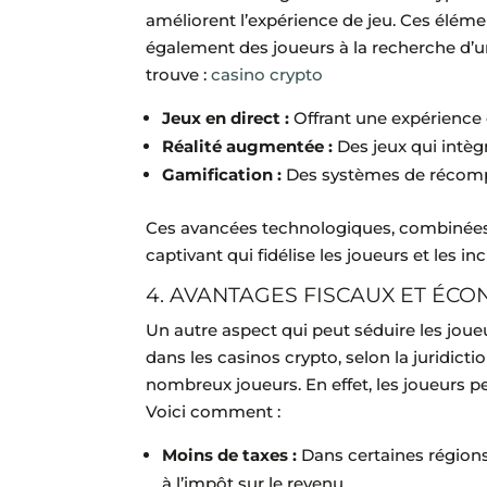
améliorent l’expérience de jeu. Ces éléme
également des joueurs à la recherche d’u
trouve :
casino crypto
Jeux en direct :
Offrant une expérience d
Réalité augmentée :
Des jeux qui intèg
Gamification :
Des systèmes de récomp
Ces avancées technologiques, combinées 
captivant qui fidélise les joueurs et les inc
4. AVANTAGES FISCAUX ET ÉC
Un autre aspect qui peut séduire les joueu
dans les casinos crypto, selon la juridict
nombreux joueurs. En effet, les joueurs p
Voici comment :
Moins de taxes :
Dans certaines régions
à l’impôt sur le revenu.