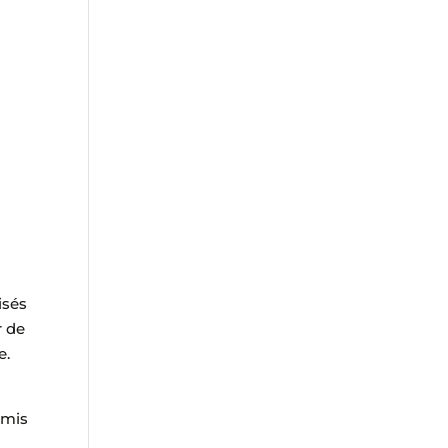
isés
r de
e.
umis