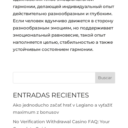
гармонии, делающей индивидуальный опыт
действительно разнообразным и глубоким.
Если человек вдумчиво движется в сторону
разнообразным эмоциям, но поддерживает
эмоциональный равновесие, такой опыт
наполняется целью, стабильностью а также
устойчивым состоянием гармонии.
Buscar
ENTRADAS RECIENTES
Ako jednoducho začať hrať v Legiano a vyťažiť
maximum z bonusov
No Verification Withdrawal Casino FAQ: Your