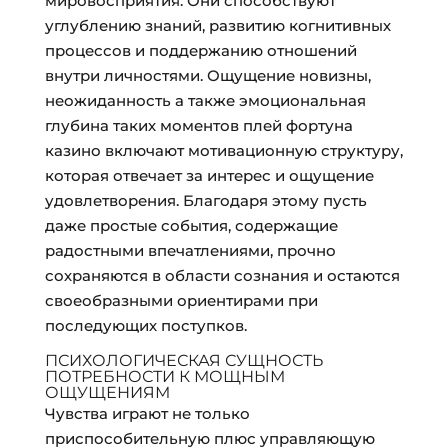
мировосприятия. Они способствуют
углублению знаний, развитию когнитивных
процессов и поддержанию отношений
внутри личностями. Ощущение новизны,
неожиданность а также эмоциональная
глубина таких моментов плей фортуна
казино включают мотивационную структуру,
которая отвечает за интерес и ощущение
удовлетворения. Благодаря этому пусть
даже простые события, содержащие
радостными впечатлениями, прочно
сохраняются в области сознания и остаются
своеобразными ориентирами при
последующих поступков.
ПСИХОЛОГИЧЕСКАЯ СУЩНОСТЬ
ПОТРЕБНОСТИ К МОЩНЫМ
ОЩУЩЕНИЯМ
Чувства играют не только
приспособительную плюс управляющую