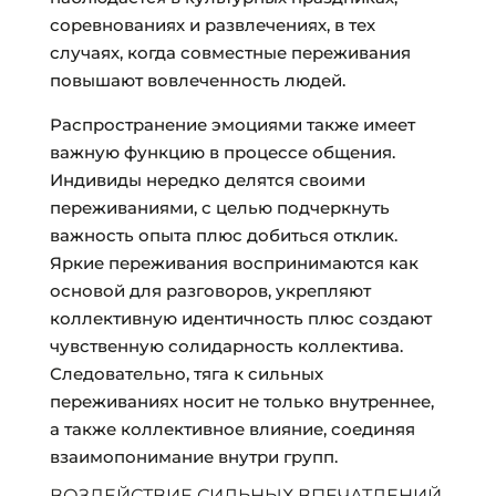
соревнованиях и развлечениях, в тех
случаях, когда совместные переживания
повышают вовлеченность людей.
Распространение эмоциями также имеет
важную функцию в процессе общения.
Индивиды нередко делятся своими
переживаниями, с целью подчеркнуть
важность опыта плюс добиться отклик.
Яркие переживания воспринимаются как
основой для разговоров, укрепляют
коллективную идентичность плюс создают
чувственную солидарность коллектива.
Следовательно, тяга к сильных
переживаниях носит не только внутреннее,
а также коллективное влияние, соединяя
взаимопонимание внутри групп.
ВОЗДЕЙСТВИЕ СИЛЬНЫХ ВПЕЧАТЛЕНИЙ