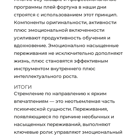
программы плей фортуна в наши дни
строятся с использованием этот принцип.
Компоненты оригинальности, активности
плюс эмоциональной включенности
усиливают продуктивность обучения и
вдохновение. Эмоционально насыщенные
переживания не исключительно дополняют
жизнь, плюс становятся эффективным
инструментом внутреннего плюс
интеллектуального роста.
ИТОГИ
Стремление по направлению к ярким
впечатлениям — это неотъемлемая часть
психической сущности. Переживания,
появляющиеся по причине необычных и
насыщенных переживаний, выполняют
ключевые роли: управляют эмоциональный