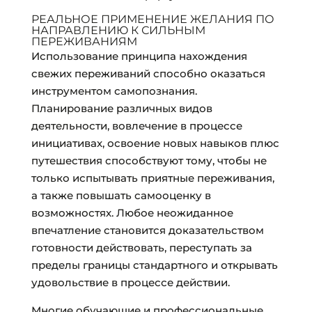
РЕАЛЬНОЕ ПРИМЕНЕНИЕ ЖЕЛАНИЯ ПО
НАПРАВЛЕНИЮ К СИЛЬНЫМ
ПЕРЕЖИВАНИЯМ
Использование принципа нахождения
свежих переживаний способно оказаться
инструментом самопознания.
Планирование различных видов
деятельности, вовлечение в процессе
инициативах, освоение новых навыков плюс
путешествия способствуют тому, чтобы не
только испытывать приятные переживания,
а также повышать самооценку в
возможностях. Любое неожиданное
впечатление становится доказательством
готовности действовать, переступать за
пределы границы стандартного и открывать
удовольствие в процессе действии.
Многие обучающие и профессиональные