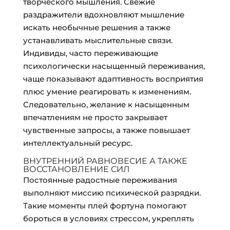
творческого мышления. Свежие
раздражители вдохновляют мышление
искать необычные решения а также
устанавливать мыслительные связи.
Индивиды, часто переживающие
психологически насыщенный переживания,
чаще показывают адаптивность восприятия
плюс умение реагировать к изменениям.
Следовательно, желание к насыщенным
впечатлениям не просто закрывает
чувственные запросы, а также повышает
интеллектуальный ресурс.
ВНУТРЕННИЙ РАВНОВЕСИЕ А ТАКЖЕ
ВОССТАНОВЛЕНИЕ СИЛ
Постоянные радостные переживания
выполняют миссию психической разрядки.
Такие моменты плей фортуна помогают
бороться в условиях стрессом, укреплять