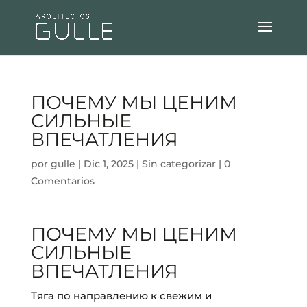
ПОЧЕМУ МЫ ЦЕНИМ
СИЛЬНЫЕ
ВПЕЧАТЛЕНИЯ
por
gulle
|
Dic 1, 2025
|
Sin categorizar
|
0
Comentarios
ПОЧЕМУ МЫ ЦЕНИМ
СИЛЬНЫЕ
ВПЕЧАТЛЕНИЯ
Тяга по направлению к свежим и