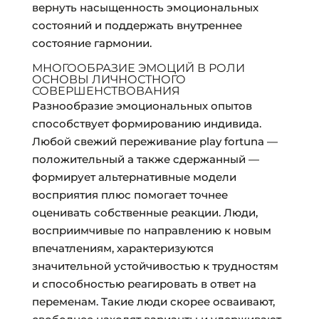
вернуть насыщенность эмоциональных
состояний и поддержать внутреннее
состояние гармонии.
МНОГООБРАЗИЕ ЭМОЦИЙ В РОЛИ
ОСНОВЫ ЛИЧНОСТНОГО
СОВЕРШЕНСТВОВАНИЯ
Разнообразие эмоциональных опытов
способствует формированию индивида.
Любой свежий переживание play fortuna —
положительный а также сдержанный —
формирует альтернативные модели
восприятия плюс помогает точнее
оценивать собственные реакции. Люди,
восприимчивые по направлению к новым
впечатлениям, характеризуются
значительной устойчивостью к трудностям
и способностью реагировать в ответ на
переменам. Такие люди скорее осваивают,