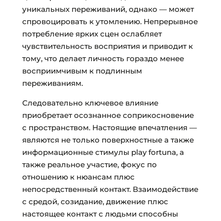
уникальных переживаний, однако — может
спровоцировать к утомлению. Непрерывное
потребление ярких сцен ослабляет
чувствительность восприятия и приводит к
тому, что делает личность гораздо менее
восприимчивым к подлинным
переживаниям.
Следовательно ключевое влияние
приобретает осознанное соприкосновение
с пространством. Настоящие впечатления —
являются не только поверхностные а также
информационные стимулы play fortuna, а
также реальное участие, фокус по
отношению к нюансам плюс
непосредственный контакт. Взаимодействие
с средой, созидание, движение плюс
настоящее контакт с людьми способны