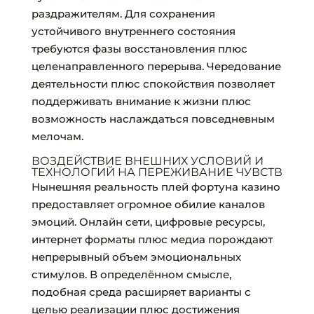
раздражителям. Для сохранения
устойчивого внутреннего состояния
требуются фазы восстановления плюс
целенаправленного перерыва. Чередование
деятельности плюс спокойствия позволяет
поддерживать внимание к жизни плюс
возможность наслаждаться повседневным
мелочам.
ВОЗДЕЙСТВИЕ ВНЕШНИХ УСЛОВИЙ И
ТЕХНОЛОГИЙ НА ПЕРЕЖИВАНИЕ ЧУВСТВ
Нынешняя реальность плей фортуна казино
предоставляет огромное обилие каналов
эмоций. Онлайн сети, цифровые ресурсы,
интернет форматы плюс медиа порождают
непрерывный объем эмоциональных
стимулов. В определённом смысле,
подобная среда расширяет варианты с
целью реализации плюс достижения