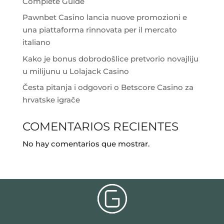
Complete Guide
Pawnbet Casino lancia nuove promozioni e
una piattaforma rinnovata per il mercato
italiano
Kako je bonus dobrodošlice pretvorio novajliju
u milijunu u Lolajack Casino
Česta pitanja i odgovori o Betscore Casino za
hrvatske igrače
COMENTARIOS RECIENTES
No hay comentarios que mostrar.