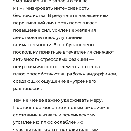
эмоциональные запасы а также
минимизировать интенсивность
беспокойства. В результате насыщенных
переживаний личность переживает
повышение сил, усиление желания
действовать плюс улучшение
внимательности. Это обусловлено
поскольку приятные впечатления снижают
активность стрессовых реакций —
нейрохимического элемента стресса —
плюс способствуют выработку эндорфинов,
создающих ощущение внутреннего
равновесия.
Тем не менее важно удерживать меру.
Постоянное желание к новым эмоциям в
состоянии вызвать к психическому
утомлению плюс ослаблению
чувствительности к положительным