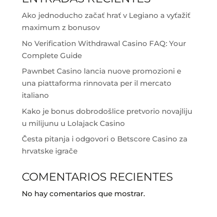
Ako jednoducho začať hrať v Legiano a vyťažiť
maximum z bonusov
No Verification Withdrawal Casino FAQ: Your
Complete Guide
Pawnbet Casino lancia nuove promozioni e
una piattaforma rinnovata per il mercato
italiano
Kako je bonus dobrodošlice pretvorio novajliju
u milijunu u Lolajack Casino
Česta pitanja i odgovori o Betscore Casino za
hrvatske igrače
COMENTARIOS RECIENTES
No hay comentarios que mostrar.