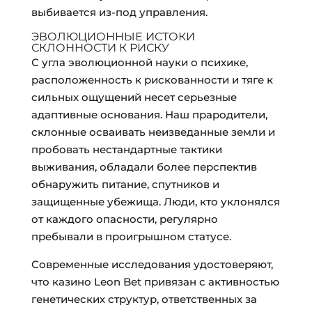
выбивается из-под управления.
ЭВОЛЮЦИОННЫЕ ИСТОКИ
СКЛОННОСТИ К РИСКУ
С угла эволюционной науки о психике,
расположенность к рискованности и тяге к
сильных ощущений несет серьезные
адаптивные основания. Наш прародители,
склонные осваивать неизведанные земли и
пробовать нестандартные тактики
выживания, обладали более перспектив
обнаружить питание, спутников и
защищенные убежища. Люди, кто уклонялся
от каждого опасности, регулярно
пребывали в проигрышном статусе.
Современные исследования удостоверяют,
что казино Leon Bet привязан с активностью
генетических структур, ответственных за