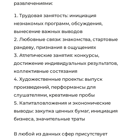
развлечениями:
Трудовая занятость: инициация
незнакомых программ, обсуждения,
вынесение важных выводов
Любовные связи: знакомства, стартовые
рандеву, признания в ощущениях
Атлетические занятия: конкурсы,
достижение индивидуальных результатов,
коллективные состязания
Художественные проекты: выпуск
произведений, перформансы для
слушателями, креативные пробы
Капиталовложения и экономические
выводы: закупка ценных бумаг, инициация
бизнеса, значительные траты
В любой из данных сфер присутствует