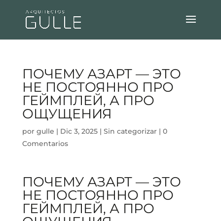
ПОЧЕМУ АЗАРТ — ЭТО
НЕ ПОСТОЯННО ПРО
ГЕЙМПЛЕЙ, А ПРО
ОЩУЩЕНИЯ
por
gulle
|
Dic 3, 2025
|
Sin categorizar
|
0
Comentarios
ПОЧЕМУ АЗАРТ — ЭТО
НЕ ПОСТОЯННО ПРО
ГЕЙМПЛЕЙ, А ПРО