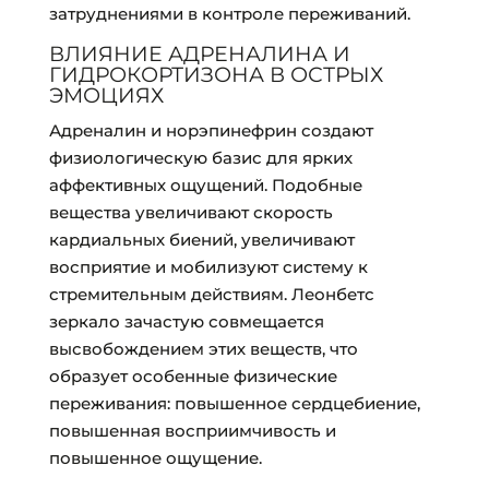
затруднениями в контроле переживаний.
ВЛИЯНИЕ АДРЕНАЛИНА И
ГИДРОКОРТИЗОНА В ОСТРЫХ
ЭМОЦИЯХ
Адреналин и норэпинефрин создают
физиологическую базис для ярких
аффективных ощущений. Подобные
вещества увеличивают скорость
кардиальных биений, увеличивают
восприятие и мобилизуют систему к
стремительным действиям. Леонбетс
зеркало зачастую совмещается
высвобождением этих веществ, что
образует особенные физические
переживания: повышенное сердцебиение,
повышенная восприимчивость и
повышенное ощущение.