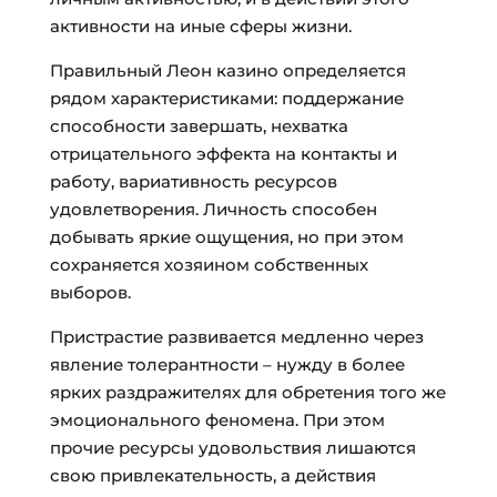
активности на иные сферы жизни.
Правильный Леон казино определяется
рядом характеристиками: поддержание
способности завершать, нехватка
отрицательного эффекта на контакты и
работу, вариативность ресурсов
удовлетворения. Личность способен
добывать яркие ощущения, но при этом
сохраняется хозяином собственных
выборов.
Пристрастие развивается медленно через
явление толерантности – нужду в более
ярких раздражителях для обретения того же
эмоционального феномена. При этом
прочие ресурсы удовольствия лишаются
свою привлекательность, а действия