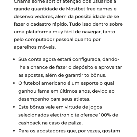
Chama some sort of atenção dos usuários a
grande quantidade de Mostbet free games e
desenvolvedores, além da possibilidade de se
fazer o cadastro rápido. Tudo isso dentro sobre
uma plataforma muy fácil de navegar, tanto
pelo computador pessoal quanto por
aparelhos móveis.
Sua conta agora estará configurada, dando-
lhe a chance de fazer o depósito e aproveitar
as apostas, além de garantir to bônus.
O futebol americano é um esporte o qual
ganhou fama em últimos anos, devido ao
desempenho para seus atletas.
Este bônus vale em virtude de jogos
selecionados electronic te oferece 100% de
cashback na caso de paliza.
Para os apostadores que, por vezes, gostam