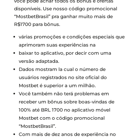
você pode achar todos os bônus e ofertas
disponíveis. Use nosso código promocional
“MostbetBrasil” pra ganhar muito mais de
R$1700 para bônus.
várias promoções e condições especiais que
aprimoram suas experiências na
baixar to aplicativo, por decir com uma
versão adaptada.
Dados mostram la cual o número de
usuários registrados no site oficial do
Mostbet é superior a um milhão.
Você também não terá problemas em
receber um bônus sobre boas-vindas de
100% até BRL 1700 no aplicativo móvel
Mostbet com o código promocional
“MostbetBrasil”.
Com mais de dez anos de experiência no