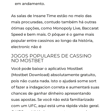
em andamento.
As salas de Insane Time estão no meio das
mais procuradas, contudo também há outras
ótimas opções, como Monopoly Live, Baccarat
Speed e bem mais. O pôquer é o game mais
popular entre cassinos ao longo da história,
electronic não é
JOGOS POPULARES DE CASSINO
NO MOSTBET
Você pode baixar o aplicativo Mostbet
(Mostbet Download) absolutamente gratuito,
pois não custa nada. Isto o ajudará some sort
of fazer a indagacion correta e aumentará suas
chances de ganhar dinheiro apresentando
suas apostas. Se você não está familiarizado
com um UFC, aqui está uma rápida visão geral.