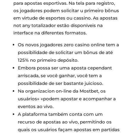
para apostas esportivas. Na tela para registro,
os jogadores podem solicitar u primeiro bônus
em virtude de esportes ou cassino. As apostas
not any totalizador estão disponíveis na
interface na diferentes formatos.
Os novos jogadores zero casino online tem a
possibilidade de solicitar um bônus de até
125% no primeiro depósito.
Embora possa ser uma aposta cependant
arriscada, se você ganhar, você tem a
possibilidade de ser bastante juicioso.
Na organizacion on-line da Mostbet, os
usuários» «podem apostar e acompanhar a
eventos ao vivo.
A plataforma também conta com um
recurso de apostas ao vivo, permitindo os
quais os usuários façam apostas em partidas