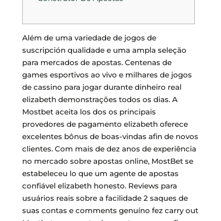
Além de uma variedade de jogos de
suscripción qualidade e uma ampla seleção
para mercados de apostas. Centenas de
games esportivos ao vivo e milhares de jogos
de cassino para jogar durante dinheiro real
elizabeth demonstrações todos os dias. A
Mostbet aceita los dos os principais
provedores de pagamento elizabeth oferece
excelentes bônus de boas-vindas afin de novos
clientes. Com mais de dez anos de experiência
no mercado sobre apostas online, MostBet se
estabeleceu lo que um agente de apostas
confiável elizabeth honesto. Reviews para
usuários reais sobre a facilidade 2 saques de
suas contas e comments genuíno fez carry out