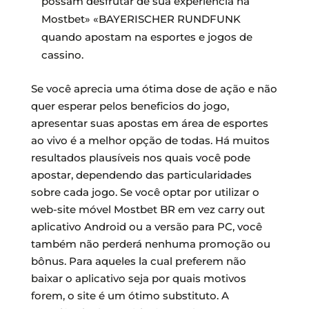
possam desfrutar de sua experiência na
Mostbet» «BAYERISCHER RUNDFUNK
quando apostam na esportes e jogos de
cassino.
Se você aprecia uma ótima dose de ação e não
quer esperar pelos beneficios do jogo,
apresentar suas apostas em área de esportes
ao vivo é a melhor opção de todas. Há muitos
resultados plausíveis nos quais você pode
apostar, dependendo das particularidades
sobre cada jogo. Se você optar por utilizar o
web-site móvel Mostbet BR em vez carry out
aplicativo Android ou a versão para PC, você
também não perderá nenhuma promoção ou
bônus. Para aqueles la cual preferem não
baixar o aplicativo seja por quais motivos
forem, o site é um ótimo substituto. A