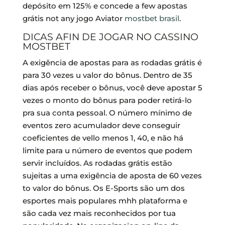
depósito em 125% e concede a few apostas
grátis not any jogo Aviator
mostbet brasil
.
DICAS AFIN DE JOGAR NO CASSINO
MOSTBET
A exigência de apostas para as rodadas grátis é
para 30 vezes u valor do bônus. Dentro de 35
dias após receber o bônus, você deve apostar 5
vezes o monto do bônus para poder retirá-lo
pra sua conta pessoal. O número mínimo de
eventos zero acumulador deve conseguir
coeficientes de vello menos 1, 40, e não há
limite para u número de eventos que podem
servir incluídos. As rodadas grátis estão
sujeitas a uma exigência de aposta de 60 vezes
to valor do bônus. Os E-Sports são um dos
esportes mais populares mhh plataforma e
são cada vez mais reconhecidos por tua