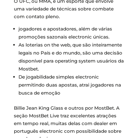
O UFC, ou MMA, é um esporte que envolve
uma variedade de técnicas sobre combate
com contato pleno.
jogadores e apostadores, além de várias
promoções sazonais electronic únicas.
As loterias on the web, que são inteiramente
legais no País e do mundo, são uma decisão
disponível para operating system usuários da
Mostbet.
De jogabilidade simples electronic
permitindo duas apostas, atrai jogadores na
busca de emoção
Billie Jean King Glass e outros por MostBet. A
seção MostBet Live traz excelentes atrações
em tempo real, muitas delas com dealer em
português electronic com possibilidade sobre