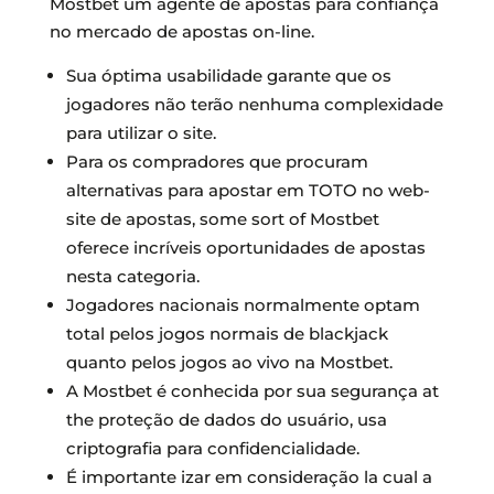
Mostbet um agente de apostas para confiança
no mercado de apostas on-line.
Sua óptima usabilidade garante que os
jogadores não terão nenhuma complexidade
para utilizar o site.
Para os compradores que procuram
alternativas para apostar em TOTO no web-
site de apostas, some sort of Mostbet
oferece incríveis oportunidades de apostas
nesta categoria.
Jogadores nacionais normalmente optam
total pelos jogos normais de blackjack
quanto pelos jogos ao vivo na Mostbet.
A Mostbet é conhecida por sua segurança at
the proteção de dados do usuário, usa
criptografia para confidencialidade.
É importante izar em consideração la cual a