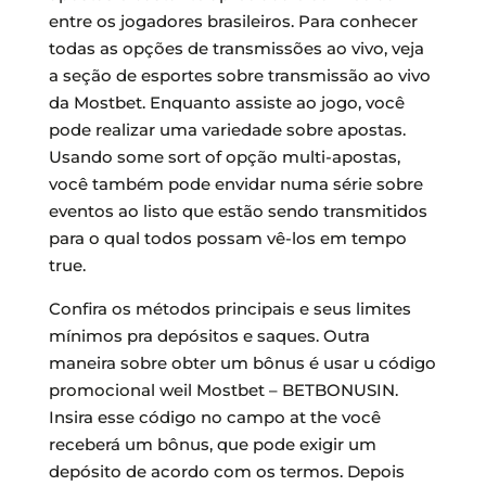
entre os jogadores brasileiros. Para conhecer
todas as opções de transmissões ao vivo, veja
a seção de esportes sobre transmissão ao vivo
da Mostbet. Enquanto assiste ao jogo, você
pode realizar uma variedade sobre apostas.
Usando some sort of opção multi-apostas,
você também pode envidar numa série sobre
eventos ao listo que estão sendo transmitidos
para o qual todos possam vê-los em tempo
true.
Confira os métodos principais e seus limites
mínimos pra depósitos e saques. Outra
maneira sobre obter um bônus é usar u código
promocional weil Mostbet – BETBONUSIN.
Insira esse código no campo at the você
receberá um bônus, que pode exigir um
depósito de acordo com os termos. Depois