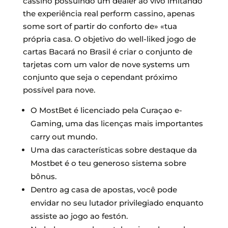
cassino possuindo um dealer ao vivo imitando
the experiência real perform cassino, apenas
some sort of partir do conforto de» «tua
própria casa. O objetivo do well-liked jogo de
cartas Bacará no Brasil é criar o conjunto de
tarjetas com um valor de nove systems um
conjunto que seja o cependant próximo
possível para nove.
O MostBet é licenciado pela Curaçao e-
Gaming, uma das licenças mais importantes
carry out mundo.
Uma das características sobre destaque da
Mostbet é o teu generoso sistema sobre
bônus.
Dentro ag casa de apostas, você pode
envidar no seu lutador privilegiado enquanto
assiste ao jogo ao festón.